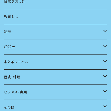
地方
思想
日常を楽しむ
まちづくり
教育とは
コミュニティ
雑誌
商いとは
母の友
〇〇学
ユリイカ
動物
本と羊レーベル
現代思想
自然
電子版（EPub）
歴史・地理
新潮
科学
電子版（PDF）
歴史
ビジネス・実用
別冊太陽
社会
地理
雷鳥社辞典シリーズ
その他