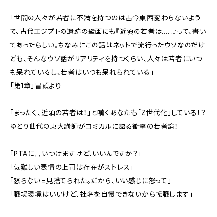
「世間の人々が若者に不満を持つのは古今東西変わらないよう
で、古代エジプトの遺跡の壁画にも『近頃の若者は……』って、書い
てあったらしい。ちなみにこの話はネットで流行ったウソなのだけ
ども、そんなウソ話がリアリティを持つくらい、人々は若者にいつ
も呆れているし、若者はいつも呆れられている」
――「第1章」冒頭より
「まったく、近頃の若者は！」と嘆くあなたも「Z世代化」している！？
ゆとり世代の東大講師がコミカルに語る衝撃の若者論！
「PTAに言いつけますけど、いいんですか？」
「気難しい表情の上司は存在がストレス」
「怒らない=見捨てられた。だから、いい感じに怒って」
「職場環境はいいけど、社名を自慢できないから転職します」