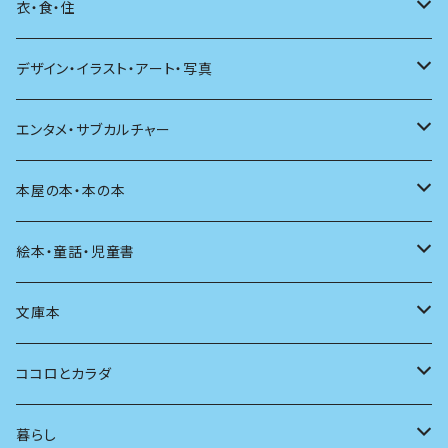
日本語
日記
詩
衣・食・住
文学理論
ノンフィクション
短歌
着る
デザイン・イラスト・アート・写真
評論
その他
その他
食べる
デザイン
エンタメ・サブカルチャー
料理
文章術
評論
住う
イラスト
映画
本屋の本・本の本
発酵・麹
言葉
その他
アート
音楽
本屋さんの本
絵本・童話・児童書
言語
写真
マンガ
本の本
小さいお子さん向け
文庫本
批評
その他
テレビ
読書
自分で読めるようになったら
男性作家
ココロとカラダ
アンソロジー
インテリア
ラジオ
大人も楽しい絵本
女性作家
フェミニズム
暮らし