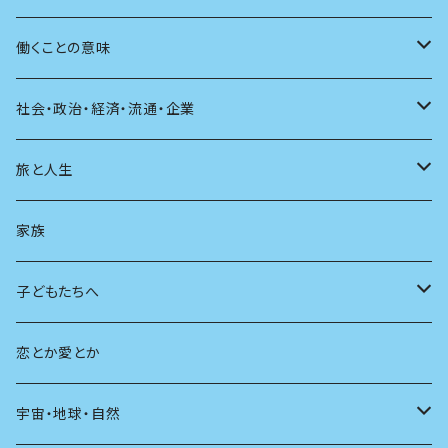
自伝・伝記
ファッション
マガジン
海外絵本
その他
カウンセリング
料理
働くことの意味
建築
その他
童話
人間関係
育児
仕事のヒント
社会・政治・経済・流通・企業
スポーツ
アニメ
その他
健康
日常生活
過去
旅と人生
AIと社会
日本の芸能
学ぶ楽しみ
現在
旅
家族
広告
未来
人生
子どもたちへ
教育
恋とか愛とか
友達
宇宙・地球・自然