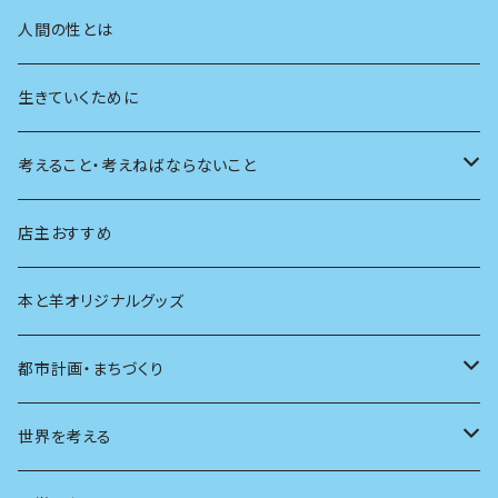
学校
動物
人間の性とは
植物
生きていくために
天体
考えること・考えねばならないこと
生物
創元社 シリーズ「あいだで考える」
店主おすすめ
本と羊オリジナルグッズ
都市計画・まちづくり
都市
世界を考える