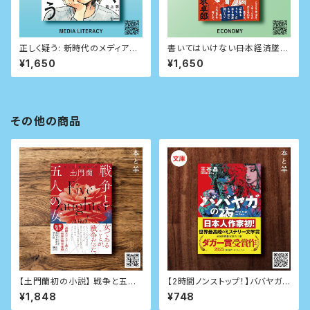
正しく疑う: 新時代のメディアリ
書いてはいけない――日本経済墜落
テラシー
の真相
¥1,650
¥1,650
その他の商品
【土門蘭初の小説】 戦争と五人
【2時間ノンストップ！】ババヤガ
の女 （河出書房新社版）
の夜
¥1,848
¥748