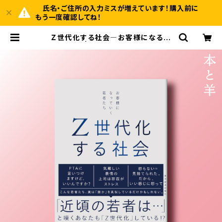
氏名・ご住所の入力ミスが増えています！購入前に
もう一度確認してね！
Ｚ世代化する社会―お客様になる若
者たち | BOOKSHOP 本と羊