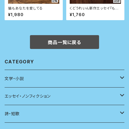
猫もあなたを愛してる
くどうれいん新作エッセイ『もう
しばらくは早歩き』
¥1,980
¥1,760
商品一覧に戻る
CATEGORY
文学・小説
日本
エッセイ・ノンフィクション
海外
エッセイ
詩・短歌