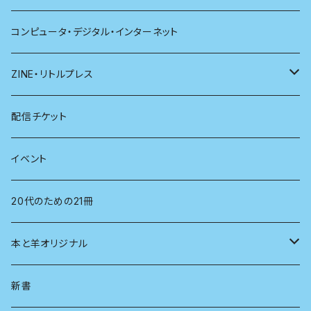
哲学
珈琲
コンピュータ・デジタル・インターネット
医学
雑貨
ZINE・リトルプレス
看護学
心理学
電子版（EPub）
配信チケット
経営学
電子版（PDF）
イベント
言語学
20代のための21冊
法律
本と羊オリジナル
人類学
アロマスプレー
新書