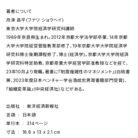
著者について
舟津 昌平(フナツ ショウヘイ)
東京大学大学院経済学研究科講師
1989年奈良県生まれ。2012年京都大学法学部卒業、14年京都
大学大学院経営管理教育部修了、19年京都大学大学院経済学
研究科博士後期課程修了、博士(経済学)。京都大学大学院経済
学研究科特定助教、京都産業大学経営学部准教授などを経て、
23年10月より現職。著書に『制度複雑性のマネジメント』(白桃書
房、2023年度日本ベンチャー学会清成忠男賞書籍部門受賞)、
『組織変革論』(中央経済社)などがある。
出版社 ‏ : ‎ 東洋経済新報社
言語 ‏ : ‎ 日本語
単行本 ‏ : ‎ 314ページ
寸法 ‏ : ‎ 18.8 x 13 x 2.1 cm