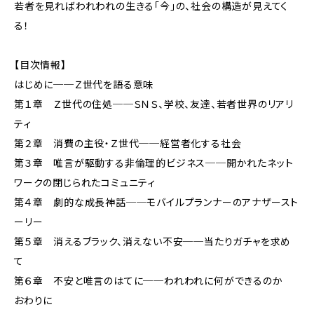
若者を見ればわれわれの生きる「今」の、社会の構造が見えてく
る！
【目次情報】
はじめに──Ｚ世代を語る意味
第１章 Ｚ世代の住処──ＳＮＳ、学校、友達、若者世界のリアリ
ティ
第２章 消費の主役・Ｚ世代──経営者化する社会
第３章 唯言が駆動する非倫理的ビジネス──開かれたネット
ワークの閉じられたコミュニティ
第４章 劇的な成長神話──モバイルプランナーのアナザースト
ーリー
第５章 消えるブラック、消えない不安──当たりガチャを求め
て
第６章 不安と唯言のはてに──われわれに何ができるのか
おわりに