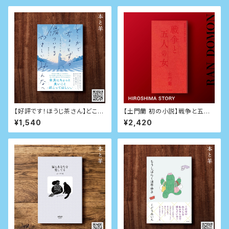
【好評です！ほうじ茶さん】どこか
【土門蘭 初の小説】戦争と五人
でちょっとずつ傷ついてるやさし
の女（サイン本）京都文鳥社版
¥1,540
¥2,420
いみんなへ