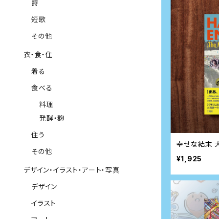
詩
短歌
その他
衣・食・住
着る
食べる
料理
発酵・麹
住う
幸せな結末 
その他
¥1,925
デザイン・イラスト・アート・写真
デザイン
イラスト