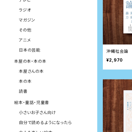
ラジオ
マガジン
その他
アニメ
日本の芸能
沖縄社会論 
¥2,970
本屋の本・本の本
本屋さんの本
本の本
読書
絵本・童話・児童書
小さいお子さん向け
自分で読めるようになったら