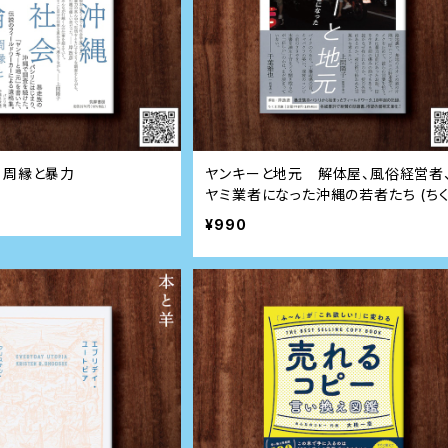
――周縁と暴力
ヤンキーと地元 解体屋、風俗経営者
ヤミ業者になった沖縄の若者たち (ち
ま文庫)
¥990