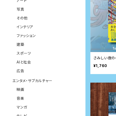
アート
写真
その他
インテリア
ファッション
建築
スポーツ
さみしい夜の
AIと社会
¥1,760
広告
エンタメ・サブカルチャー
映画
音楽
マンガ
テレビ