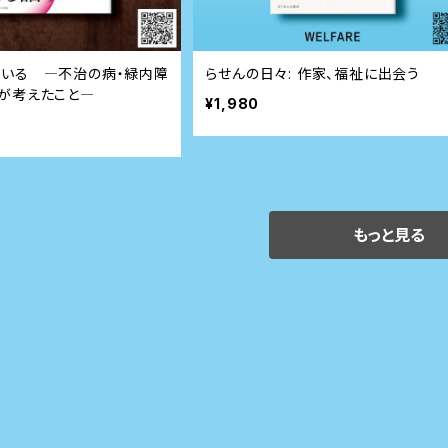
いる ―不治の病・緑内障
らせんの日々: 作家、福祉に出会う
人が考えたこと―
¥1,980
もっと見る