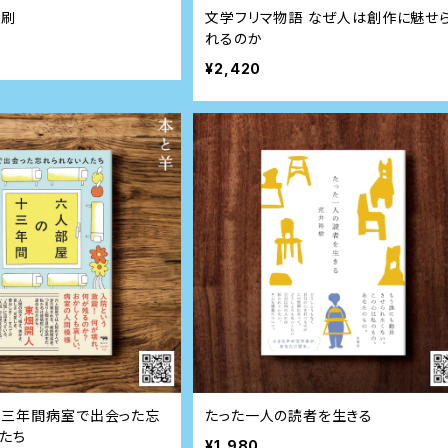
7刷
文学フリマ物語 なぜ人は創作に魅せ
れるのか
¥2,420
三年間――病室で出会った忘
たった一人の読者を生きる
たち
¥1,980