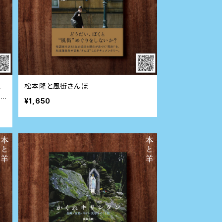
、
松本隆と風街さんぽ
く
¥1,650