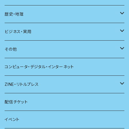
現代思想
自然
電子版（EPub）
歴史・地理
新潮
科学
電子版（PDF）
歴史
ビジネス・実用
別冊太陽
社会
地理
雷鳥社辞典シリーズ
その他
哲学
珈琲
コンピュータ・デジタル・インターネット
医学
雑貨
ZINE・リトルプレス
看護学
心理学
電子版（EPub）
配信チケット
経営学
電子版（PDF）
イベント