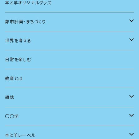
本と羊オリジナルグッズ
都市計画・まちづくり
都市
世界を考える
地方
思想
日常を楽しむ
まちづくり
教育とは
コミュニティ
雑誌
商いとは
母の友
〇〇学
ユリイカ
動物
本と羊レーベル