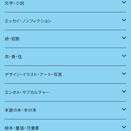
文学・小説
日本
エッセイ・ノンフィクション
海外
エッセイ
詩・短歌
日本語
日記
詩
衣・食・住
文学理論
ノンフィクション
短歌
着る
デザイン・イラスト・アート・写真
評論
その他
その他
食べる
デザイン
エンタメ・サブカルチャー
料理
文章術
評論
住う
イラスト
映画
本屋の本・本の本
発酵・麹
言葉
その他
アート
音楽
本屋さんの本
絵本・童話・児童書