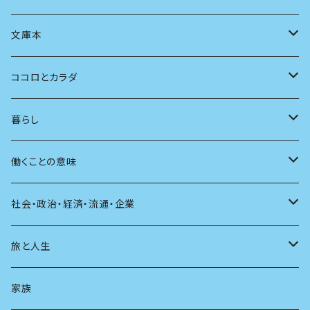
言語
写真
マンガ
本の本
小さいお子さん向け
文庫本
批評
その他
テレビ
読書
自分で読めるようになったら
男性作家
ココロとカラダ
アンソロジー
インテリア
ラジオ
大人も楽しい絵本
女性作家
フェミニズム
暮らし
自伝・伝記
ファッション
マガジン
海外絵本
その他
カウンセリング
料理
働くことの意味
建築
その他
童話
人間関係
育児
仕事のヒント
社会・政治・経済・流通・企業
スポーツ
アニメ
その他
健康
日常生活
過去
旅と人生
AIと社会
日本の芸能
学ぶ楽しみ
現在
旅
家族