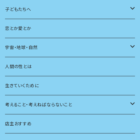
広告
未来
人生
子どもたちへ
教育
恋とか愛とか
友達
宇宙・地球・自然
学校
動物
人間の性とは
植物
生きていくために
天体
考えること・考えねばならないこと
生物
創元社 シリーズ「あいだで考える」
店主おすすめ