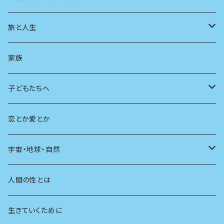
スポーツ
アニメ
その他
健康
日常生活
過去
旅と人生
AIと社会
日本の芸能
学ぶ楽しみ
現在
旅
家族
広告
未来
人生
子どもたちへ
教育
恋とか愛とか
友達
宇宙・地球・自然
学校
動物
人間の性とは
植物
生きていくために