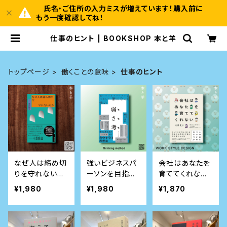
氏名・ご住所の入力ミスが増えています！購入前に
もう一度確認してね！
仕事のヒント | BOOKSHOP 本と羊
トップページ
働くことの意味
仕事のヒント
なぜ人は締め切
強いビジネスパ
会社はあなたを
りを守れないの
ーソンを目指し
育ててくれない
か
て鬱になった僕
～「機会」と「時
¥1,980
¥1,980
¥1,870
の 弱さ考
間」をつくり出す
働きかたのデザ
イン