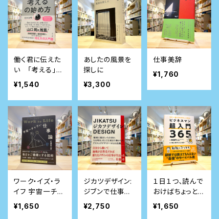
働く君に伝えた
あしたの風景を
仕事美辞
い 「考える」の
探しに
¥1,760
始め方
¥1,540
¥3,300
ワーク・イズ・ラ
ジカツデザイン:
１日１つ、読んで
イフ 宇宙一チャ
ジブンで仕事を
おけばちょっと安
ラい仕事論
つくる ジモトで
心！ ビジネス
¥1,650
¥2,750
¥1,650
仕事をつくる ジ
マン超入門365