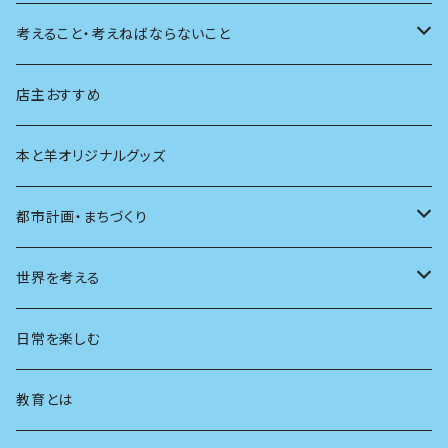
天体
考えること・考えねばならないこと
生物
創元社 シリーズ「あいだで考える」
店主おすすめ
本と羊オリジナルグッズ
都市計画・まちづくり
都市
世界を考える
地方
思想
日常を楽しむ
まちづくり
教育とは