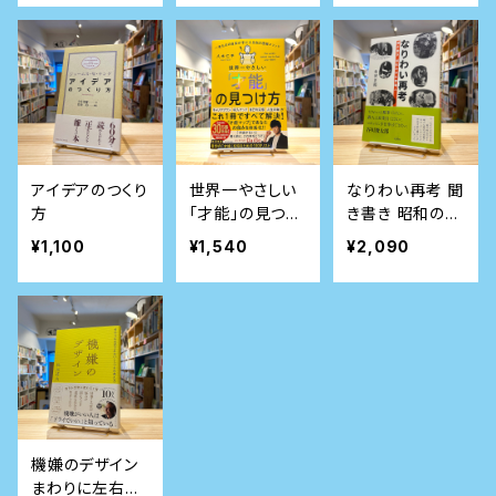
マンの仕事をつ
くる
アイデアのつくり
世界一やさしい
なりわい再考 聞
方
「才能」の見つけ
き書き 昭和の手
方 一生ものの自
仕事職人
¥1,100
¥1,540
¥2,090
信が手に入る自
己理解メソッド
機嫌のデザイン
まわりに左右さ