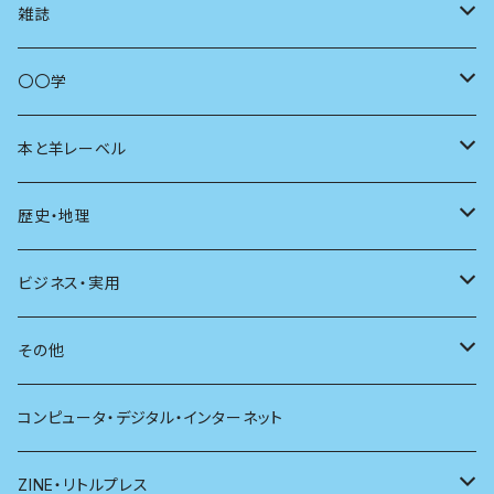
コミュニティ
雑誌
商いとは
母の友
〇〇学
ユリイカ
動物
本と羊レーベル
現代思想
自然
電子版（EPub）
歴史・地理
新潮
科学
電子版（PDF）
歴史
ビジネス・実用
別冊太陽
社会
地理
雷鳥社辞典シリーズ
その他
哲学
珈琲
コンピュータ・デジタル・インターネット
医学
雑貨
ZINE・リトルプレス