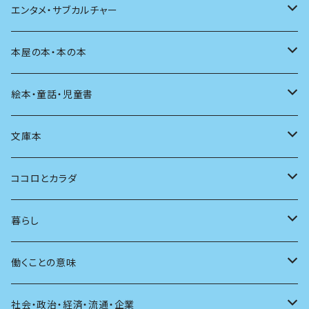
評論
その他
その他
食べる
デザイン
エンタメ・サブカルチャー
料理
文章術
評論
住う
イラスト
映画
本屋の本・本の本
発酵・麹
言葉
その他
アート
音楽
本屋さんの本
絵本・童話・児童書
言語
写真
マンガ
本の本
小さいお子さん向け
文庫本
批評
その他
テレビ
読書
自分で読めるようになったら
男性作家
ココロとカラダ
アンソロジー
インテリア
ラジオ
大人も楽しい絵本
女性作家
フェミニズム
暮らし
自伝・伝記
ファッション
マガジン
海外絵本
その他
カウンセリング
料理
働くことの意味
建築
その他
童話
人間関係
育児
仕事のヒント
社会・政治・経済・流通・企業