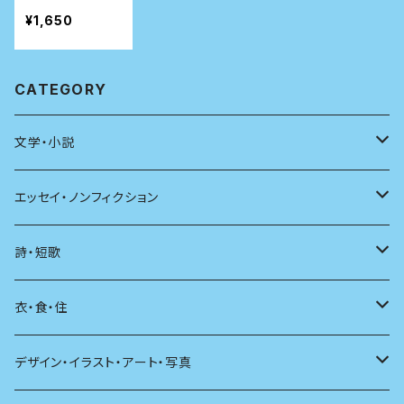
れないシンプル
¥1,650
な考え方
CATEGORY
文学・小説
日本
エッセイ・ノンフィクション
海外
エッセイ
詩・短歌
日本語
日記
詩
衣・食・住
文学理論
ノンフィクション
短歌
着る
デザイン・イラスト・アート・写真