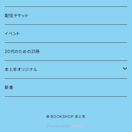
看護学
心理学
電子版（EPub）
配信チケット
経営学
電子版（PDF）
イベント
言語学
20代のための21冊
法律
本と羊オリジナル
人類学
アロマスプレー
新書
生物
© BOOKSHOP 本と羊
物理
Powered by