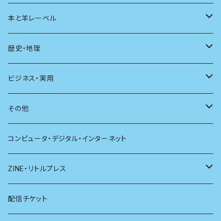
ユリイカ
動物
本と羊レーベル
現代思想
自然
電子版（EPub）
歴史・地理
新潮
科学
電子版（PDF）
歴史
ビジネス・実用
別冊太陽
社会
地理
雷鳥社辞典シリーズ
その他
哲学
珈琲
コンピュータ・デジタル・インターネット
医学
雑貨
ZINE・リトルプレス
看護学
心理学
電子版（EPub）
配信チケット