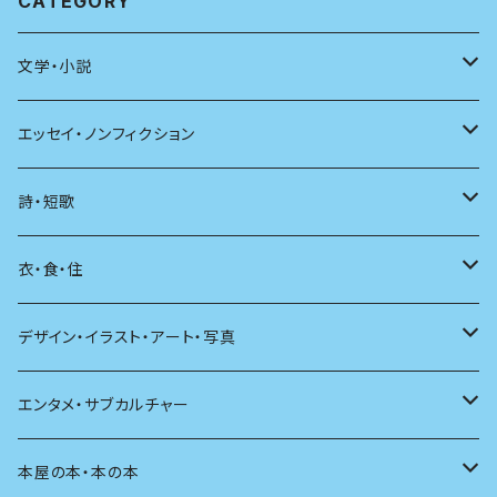
CATEGORY
文学・小説
日本
エッセイ・ノンフィクション
海外
エッセイ
詩・短歌
日本語
日記
詩
衣・食・住
文学理論
ノンフィクション
短歌
着る
デザイン・イラスト・アート・写真
評論
その他
その他
食べる
デザイン
エンタメ・サブカルチャー
料理
文章術
評論
住う
イラスト
映画
本屋の本・本の本