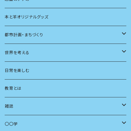
本と羊オリジナルグッズ
都市計画・まちづくり
都市
世界を考える
地方
思想
日常を楽しむ
まちづくり
教育とは
コミュニティ
雑誌
商いとは
母の友
〇〇学