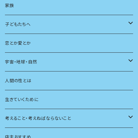
AIと社会
日本の芸能
学ぶ楽しみ
現在
旅
家族
広告
未来
人生
子どもたちへ
教育
恋とか愛とか
友達
宇宙・地球・自然
学校
動物
人間の性とは
植物
生きていくために
天体
考えること・考えねばならないこと
生物
創元社 シリーズ「あいだで考える」
店主おすすめ