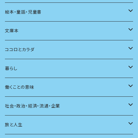
発酵・麹
言葉
その他
アート
音楽
本屋さんの本
絵本・童話・児童書
言語
写真
マンガ
本の本
小さいお子さん向け
文庫本
批評
その他
テレビ
読書
自分で読めるようになったら
男性作家
ココロとカラダ
アンソロジー
インテリア
ラジオ
大人も楽しい絵本
女性作家
フェミニズム
暮らし
自伝・伝記
ファッション
マガジン
海外絵本
その他
カウンセリング
料理
働くことの意味
建築
その他
童話
人間関係
育児
仕事のヒント
社会・政治・経済・流通・企業
スポーツ
アニメ
その他
健康
日常生活
過去
旅と人生