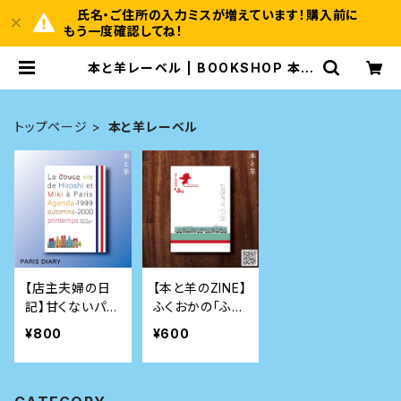
氏名・ご住所の入力ミスが増えています！購入前に
もう一度確認してね！
本と羊レーベル | BOOKSHOP 本と
羊
トップページ
本と羊レーベル
【店主夫婦の日
【本と羊のZINE】
記】甘くないパリ
ふくおかの「ふ」。
生活日記 1999
FUKUOKA SH
¥800
¥600
秋-2000春
ORT ESSAY