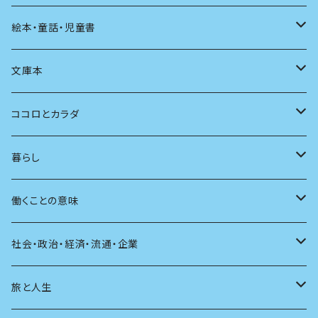
発酵・麹
言葉
その他
アート
音楽
本屋さんの本
絵本・童話・児童書
言語
写真
マンガ
本の本
小さいお子さん向け
文庫本
批評
その他
テレビ
読書
自分で読めるようになったら
男性作家
ココロとカラダ
アンソロジー
インテリア
ラジオ
大人も楽しい絵本
女性作家
フェミニズム
暮らし
自伝・伝記
ファッション
マガジン
海外絵本
その他
カウンセリング
料理
働くことの意味
建築
その他
童話
人間関係
育児
仕事のヒント
社会・政治・経済・流通・企業
スポーツ
アニメ
その他
健康
日常生活
過去
旅と人生