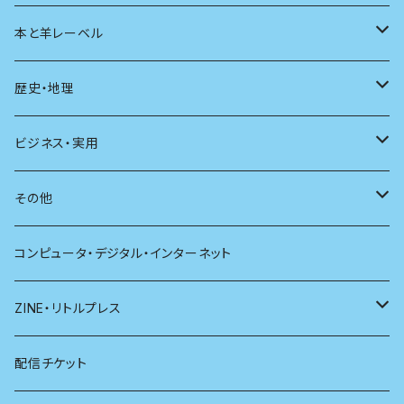
ユリイカ
動物
本と羊レーベル
現代思想
自然
電子版（EPub）
歴史・地理
新潮
科学
電子版（PDF）
歴史
ビジネス・実用
別冊太陽
社会
地理
雷鳥社辞典シリーズ
その他
哲学
珈琲
コンピュータ・デジタル・インターネット
医学
雑貨
ZINE・リトルプレス
看護学
心理学
電子版（EPub）
配信チケット