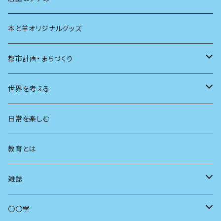
本と羊オリジナルグッズ
都市計画・まちづくり
都市
世界を考える
地方
思想
日常を楽しむ
まちづくり
教育とは
コミュニティ
雑誌
商いとは
母の友
〇〇学