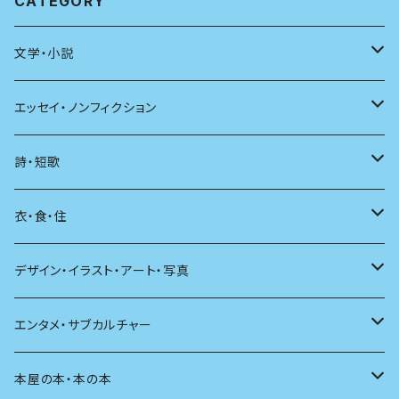
CATEGORY
文学・小説
日本
エッセイ・ノンフィクション
海外
エッセイ
詩・短歌
日本語
日記
詩
衣・食・住
文学理論
ノンフィクション
短歌
着る
デザイン・イラスト・アート・写真
評論
その他
その他
食べる
デザイン
エンタメ・サブカルチャー
料理
文章術
評論
住う
イラスト
映画
本屋の本・本の本