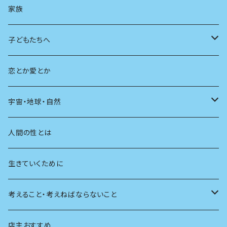
AIと社会
日本の芸能
学ぶ楽しみ
現在
旅
家族
広告
未来
人生
子どもたちへ
教育
恋とか愛とか
友達
宇宙・地球・自然
学校
動物
人間の性とは
植物
生きていくために
天体
考えること・考えねばならないこと
生物
創元社 シリーズ「あいだで考える」
店主おすすめ