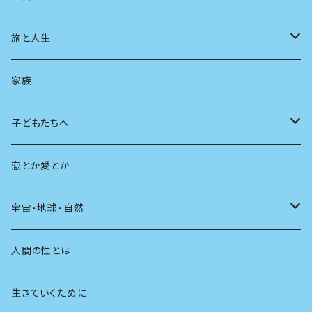
スポーツ
アニメ
その他
健康
日常生活
過去
旅と人生
AIと社会
日本の芸能
学ぶ楽しみ
現在
旅
家族
広告
未来
人生
子どもたちへ
教育
恋とか愛とか
友達
宇宙・地球・自然
学校
動物
人間の性とは
植物
生きていくために