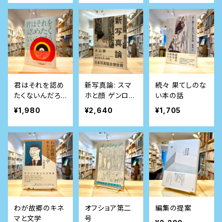
君はそれを認め
新写真論: スマ
続々 果てしのな
たくないんだろ
ホと顔 ゲンロン
い本の話
う
叢書
¥1,980
¥2,640
¥1,705
わが故郷のキネ
オフショア第二
編集の提案
マと文学
号