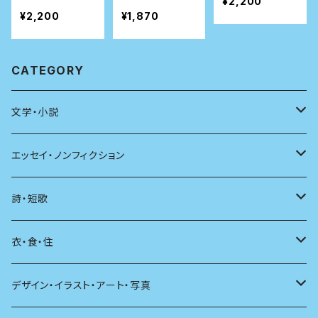
¥2,200
¥2,200
¥1,870
CATEGORY
文学・小説
日本
エッセイ・ノンフィクション
海外
エッセイ
詩・短歌
日本語
日記
詩
衣・食・住
文学理論
ノンフィクション
短歌
着る
デザイン・イラスト・アート・写真