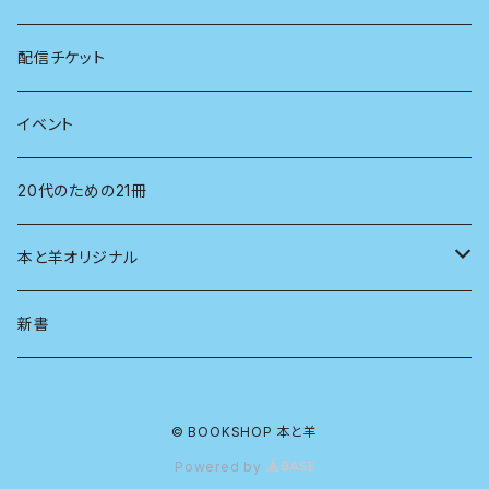
看護学
心理学
電子版（EPub）
配信チケット
経営学
電子版（PDF）
イベント
言語学
20代のための21冊
法律
本と羊オリジナル
人類学
アロマスプレー
新書
生物
© BOOKSHOP 本と羊
物理
Powered by