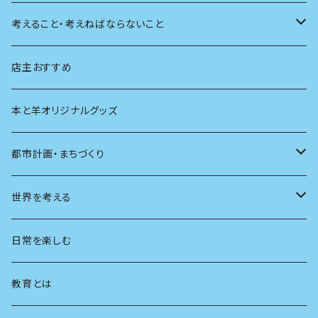
天体
考えること・考えねばならないこと
生物
創元社 シリーズ「あいだで考える」
店主おすすめ
本と羊オリジナルグッズ
都市計画・まちづくり
都市
世界を考える
地方
思想
日常を楽しむ
まちづくり
教育とは