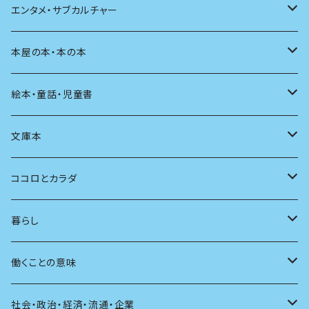
評論
その他
その他
食べる
デザイン
エンタメ・サブカルチャー
料理
文章術
評論
住う
イラスト
映画
本屋の本・本の本
発酵・麹
言葉
その他
アート
音楽
本屋さんの本
絵本・童話・児童書
言語
写真
マンガ
本の本
小さいお子さん向け
文庫本
批評
その他
テレビ
読書
自分で読めるようになったら
男性作家
ココロとカラダ
アンソロジー
インテリア
ラジオ
大人も楽しい絵本
女性作家
フェミニズム
暮らし
自伝・伝記
ファッション
マガジン
海外絵本
その他
カウンセリング
料理
働くことの意味
建築
その他
童話
人間関係
育児
仕事のヒント
社会・政治・経済・流通・企業