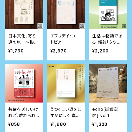
日本文化、寄り
エブリデイ・ユー
生活は物語であ
道の旅 ～彬子
トピア
る 雑誌「クウネ
女王殿下特別講
ル」を振り返る
¥1,760
¥2,970
¥2,200
義～
共依存――苦しいけ
うつくしい道をし
echo[街響空
れど、離れられ
ずかに歩く 真木
間] vol.1
ない［新装版］
悠介 小品集
¥858
¥1,980
¥1,320
(朝日文庫)