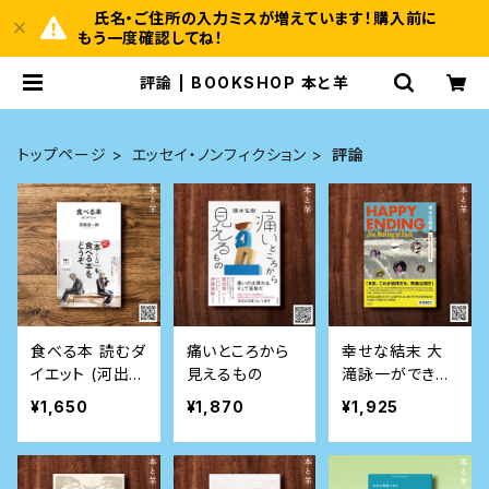
氏名・ご住所の入力ミスが増えています！購入前に
もう一度確認してね！
評論 | BOOKSHOP 本と羊
トップページ
エッセイ・ノンフィクション
評論
食べる本 読むダ
痛いところから
幸せな結末 大
イエット (河出新
見えるもの
滝詠一ができる
書)
まで
¥1,650
¥1,870
¥1,925