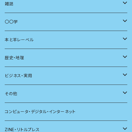
コミュニティ
雑誌
商いとは
母の友
〇〇学
ユリイカ
動物
本と羊レーベル
現代思想
自然
電子版（EPub）
歴史・地理
新潮
科学
電子版（PDF）
歴史
ビジネス・実用
別冊太陽
社会
地理
雷鳥社辞典シリーズ
その他
哲学
珈琲
コンピュータ・デジタル・インターネット
医学
雑貨
ZINE・リトルプレス