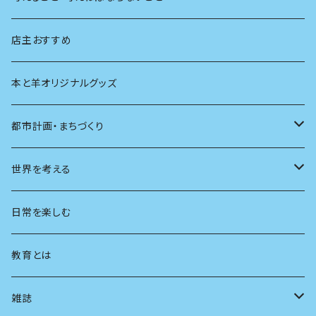
生物
創元社 シリーズ「あいだで考える」
店主おすすめ
本と羊オリジナルグッズ
都市計画・まちづくり
都市
世界を考える
地方
思想
日常を楽しむ
まちづくり
教育とは
コミュニティ
雑誌