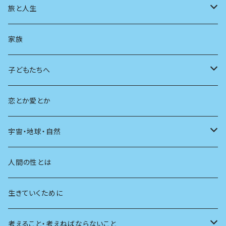
スポーツ
アニメ
その他
健康
日常生活
過去
旅と人生
AIと社会
日本の芸能
学ぶ楽しみ
現在
旅
家族
広告
未来
人生
子どもたちへ
教育
恋とか愛とか
友達
宇宙・地球・自然
学校
動物
人間の性とは
植物
生きていくために
天体
考えること・考えねばならないこと