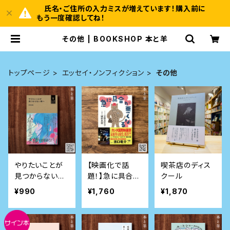
氏名・ご住所の入力ミスが増えています！購入前に
もう一度確認してね！
その他 | BOOKSHOP 本と羊
トップページ
エッセイ・ノンフィクション
その他
やりたいことが
【映画化で話
喫茶店のディス
見つからない君
題！】急に具合が
クール
へ (小学館Yout
悪くなる
¥990
¥1,760
¥1,870
h Books)