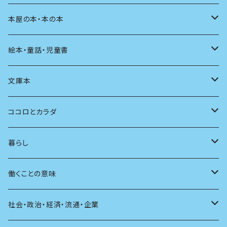
料理
文章術
評論
住う
イラスト
映画
本屋の本・本の本
発酵・麹
言葉
その他
アート
音楽
本屋さんの本
絵本・童話・児童書
言語
写真
マンガ
本の本
小さいお子さん向け
文庫本
批評
その他
テレビ
読書
自分で読めるようになったら
男性作家
ココロとカラダ
アンソロジー
インテリア
ラジオ
大人も楽しい絵本
女性作家
フェミニズム
暮らし
自伝・伝記
ファッション
マガジン
海外絵本
その他
カウンセリング
料理
働くことの意味
建築
その他
童話
人間関係
育児
仕事のヒント
社会・政治・経済・流通・企業