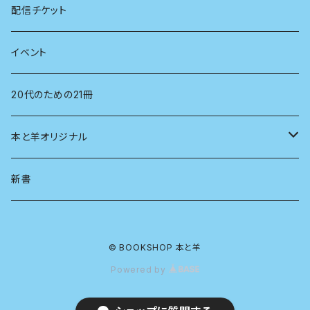
看護学
心理学
電子版（EPub）
配信チケット
経営学
電子版（PDF）
イベント
言語学
20代のための21冊
法律
本と羊オリジナル
人類学
アロマスプレー
新書
生物
© BOOKSHOP 本と羊
物理
Powered by
政治