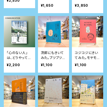
¥2,530
たなら：語りはじ
3~1963
¥1,650
¥3,850
めた日本の女性
たち
「心のない人」
次郎にもきいて
コジコジにきい
は、どうやって人
みた。ブツブツ問
てみた。モヤモヤ
の心を理解して
答集
問答集
¥2,200
¥1,100
¥1,100
いるか──自閉
スペクトラム症
者の生活史