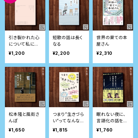
引き裂かれた心
短歌の話は長く
世界の果ての本
について私に言
なる
屋さん
える、スプーンひ
¥1,200
¥2,200
¥2,310
と匙ほどのこと
（サイン本）
松本隆と風街さ
つまり”生きづら
眠れない夜に、
んぽ
い”ってなんなの
言語化の話をし
さ？
よう ―脳科学
¥1,650
¥1,815
¥1,760
者はため息を言