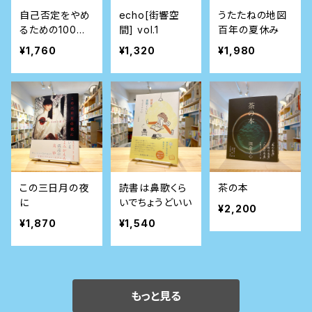
自己否定をやめ
echo[街響空
うたたねの地図
るための100日
間] vol.1
百年の夏休み
間ドリル
¥1,760
¥1,320
¥1,980
この三日月の夜
読書は鼻歌くら
茶の本
に
いでちょうどいい
¥2,200
¥1,870
¥1,540
もっと見る