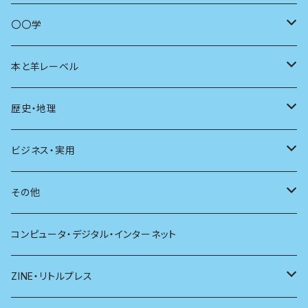
商いとは
母の友
〇〇学
ユリイカ
動物
本と羊レーベル
現代思想
自然
電子版（EPub）
歴史・地理
新潮
科学
電子版（PDF）
歴史
ビジネス・実用
別冊太陽
社会
地理
雷鳥社辞典シリーズ
その他
哲学
珈琲
コンピュータ・デジタル・インターネット
医学
雑貨
ZINE・リトルプレス