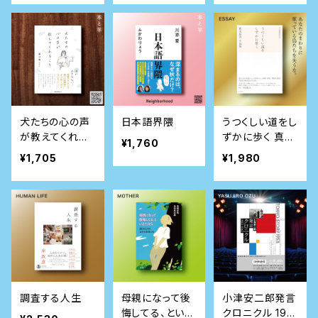
語化し、開発者
は深呼吸を可視
化する
犬たちの心の声
日本語界隈
うつくしい道をし
が教えてくれる
ずかに歩く 真木
¥1,760
こと
悠介 小品集
¥1,705
¥1,980
調査する人生
母親になって後
小津安二郎発言
悔してる、といえ
クロニクル 190