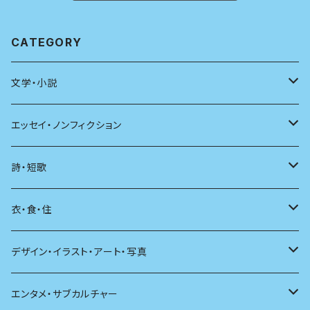
CATEGORY
文学・小説
日本
エッセイ・ノンフィクション
海外
エッセイ
詩・短歌
日本語
日記
詩
衣・食・住
文学理論
ノンフィクション
短歌
着る
デザイン・イラスト・アート・写真
評論
その他
その他
食べる
デザイン
エンタメ・サブカルチャー