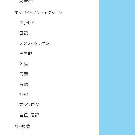
文章術
エッセイ・ノンフィクション
エッセイ
日記
ノンフィクション
その他
評論
言葉
言語
批評
アンソロジー
自伝・伝記
詩・短歌