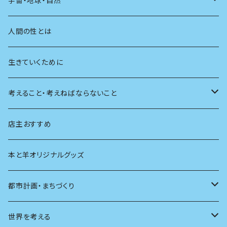
宇宙・地球・自然
学校
動物
人間の性とは
植物
生きていくために
天体
考えること・考えねばならないこと
生物
創元社 シリーズ「あいだで考える」
店主おすすめ
本と羊オリジナルグッズ
都市計画・まちづくり
都市
世界を考える