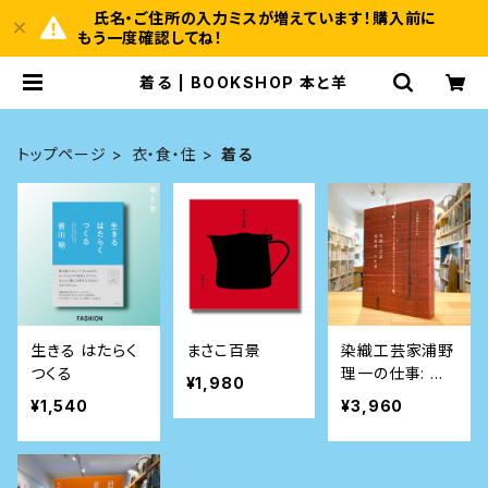
氏名・ご住所の入力ミスが増えています！購入前に
もう一度確認してね！
着る | BOOKSHOP 本と羊
トップページ
衣・食・住
着る
生きる はたらく
まさこ百景
染織工芸家浦野
つくる
理一の仕事: 小
¥1,980
津映画のきもの
¥1,540
¥3,960
帖