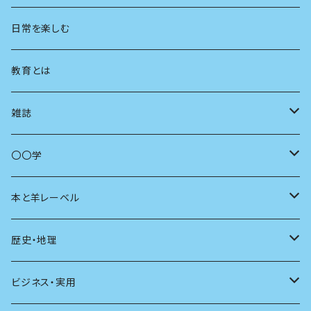
地方
思想
日常を楽しむ
まちづくり
教育とは
コミュニティ
雑誌
商いとは
母の友
〇〇学
ユリイカ
動物
本と羊レーベル
現代思想
自然
電子版（EPub）
歴史・地理
新潮
科学
電子版（PDF）
歴史
ビジネス・実用