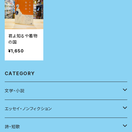
君よ知るや着物
の国
¥1,650
CATEGORY
文学・小説
日本
エッセイ・ノンフィクション
海外
エッセイ
詩・短歌