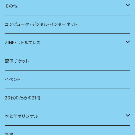
別冊太陽
社会
地理
雷鳥社辞典シリーズ
その他
哲学
珈琲
コンピュータ・デジタル・インターネット
医学
雑貨
ZINE・リトルプレス
看護学
心理学
電子版（EPub）
配信チケット
経営学
電子版（PDF）
イベント
言語学
20代のための21冊
法律
本と羊オリジナル
人類学
アロマスプレー
新書