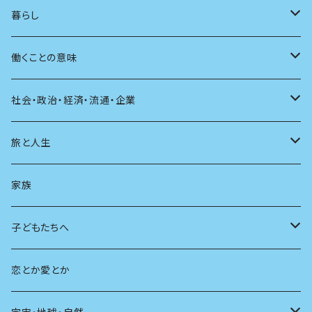
アンソロジー
インテリア
ラジオ
大人も楽しい絵本
女性作家
フェミニズム
暮らし
自伝・伝記
ファッション
マガジン
海外絵本
その他
カウンセリング
料理
働くことの意味
建築
その他
童話
人間関係
育児
仕事のヒント
社会・政治・経済・流通・企業
スポーツ
アニメ
その他
健康
日常生活
過去
旅と人生
AIと社会
日本の芸能
学ぶ楽しみ
現在
旅
家族
広告
未来
人生
子どもたちへ
教育
恋とか愛とか
友達