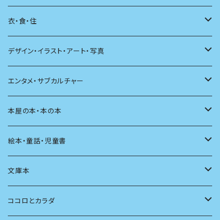
日本語
日記
詩
衣・食・住
文学理論
ノンフィクション
短歌
着る
デザイン・イラスト・アート・写真
評論
その他
その他
食べる
デザイン
エンタメ・サブカルチャー
料理
文章術
評論
住う
イラスト
映画
本屋の本・本の本
発酵・麹
言葉
その他
アート
音楽
本屋さんの本
絵本・童話・児童書
言語
写真
マンガ
本の本
小さいお子さん向け
文庫本
批評
その他
テレビ
読書
自分で読めるようになったら
男性作家
ココロとカラダ