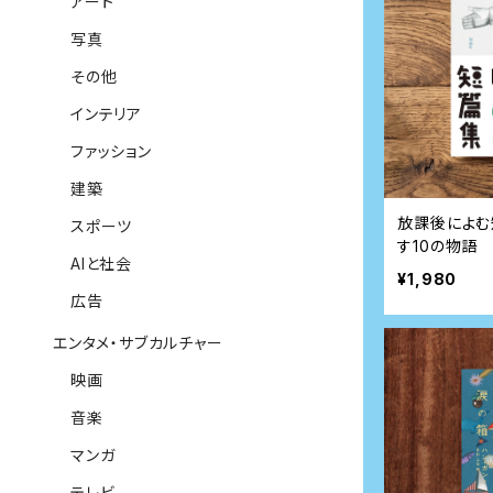
アート
写真
その他
インテリア
ファッション
建築
放課後によむ
スポーツ
す10の物語
AIと社会
¥1,980
広告
エンタメ・サブカルチャー
映画
音楽
マンガ
テレビ