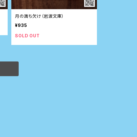
月の満ち欠け（岩波文庫）
¥935
SOLD OUT