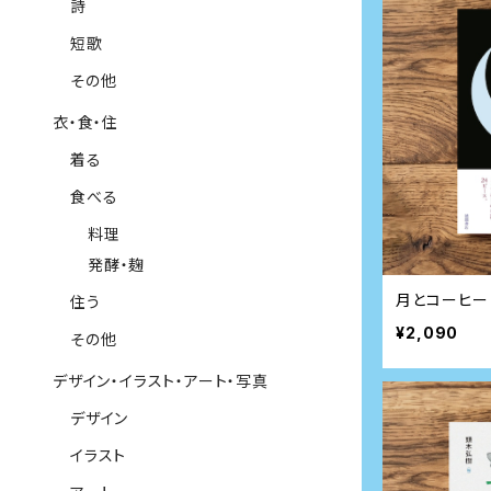
詩
短歌
その他
衣・食・住
着る
食べる
料理
発酵・麹
月とコーヒー
住う
¥2,090
その他
デザイン・イラスト・アート・写真
デザイン
イラスト