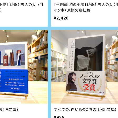
小説】 戦争と五人の女 （河
【土門蘭 初の小説】戦争と五人の女（
）
イン本）京都文鳥社版
¥2,420
ちくま文庫)
すべての、白いものたちの (河出文庫)
¥935