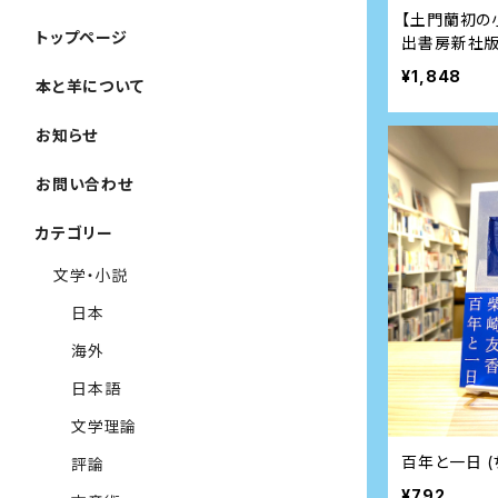
【土門蘭初の
トップページ
出書房新社版
¥1,848
本と羊について
お知らせ
お問い合わせ
カテゴリー
文学・小説
日本
海外
日本語
文学理論
百年と一日 (
評論
¥792