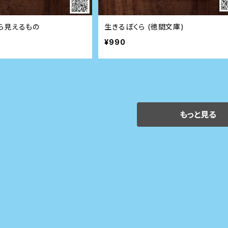
ら見えるもの
生きるぼくら (徳間文庫)
¥990
もっと見る