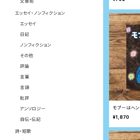
文章術
エッセイ・ノンフィクション
エッセイ
日記
ノンフィクション
その他
評論
言葉
言語
批評
モプーはヘン
アンソロジー
¥1,870
自伝・伝記
詩・短歌