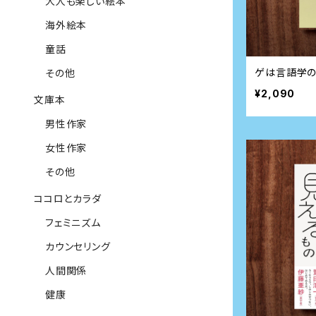
大人も楽しい絵本
海外絵本
童話
ゲは言語学
その他
¥2,090
文庫本
男性作家
女性作家
その他
ココロとカラダ
フェミニズム
カウンセリング
人間関係
健康