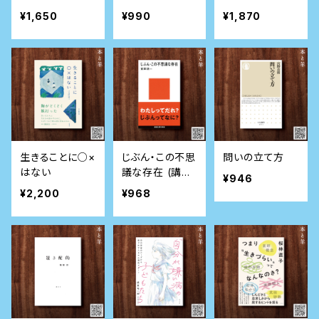
リマー新書)
わからない
¥1,650
¥990
¥1,870
生きることに○×
じぶん・この不思
問いの立て方
はない
議な存在 (講談
¥946
社現代新書)
¥2,200
¥968