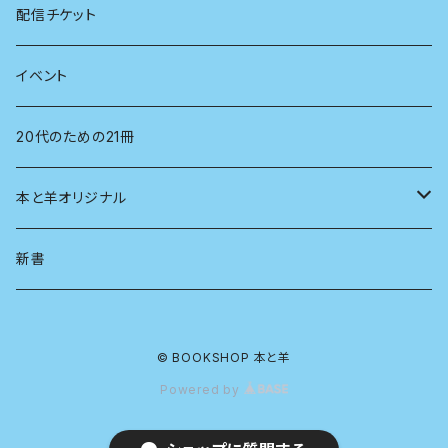
看護学
心理学
電子版（EPub）
配信チケット
経営学
電子版（PDF）
イベント
言語学
20代のための21冊
法律
本と羊オリジナル
人類学
アロマスプレー
新書
生物
© BOOKSHOP 本と羊
物理
Powered by
政治