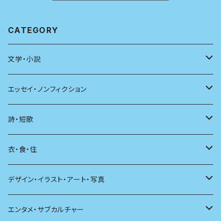
CATEGORY
文学・小説
日本
エッセイ・ノンフィクション
海外
エッセイ
詩・短歌
日本語
日記
詩
衣・食・住
文学理論
ノンフィクション
短歌
着る
デザイン・イラスト・アート・写真
評論
その他
その他
食べる
デザイン
エンタメ・サブカルチャー