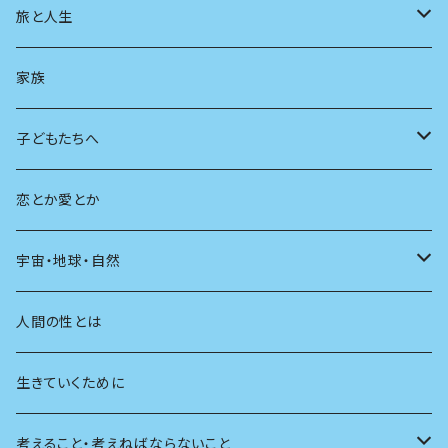
スポーツ
アニメ
その他
健康
日常生活
過去
旅と人生
AIと社会
日本の芸能
学ぶ楽しみ
現在
旅
家族
広告
未来
人生
子どもたちへ
教育
恋とか愛とか
友達
宇宙・地球・自然
学校
動物
人間の性とは
植物
生きていくために
天体
考えること・考えねばならないこと