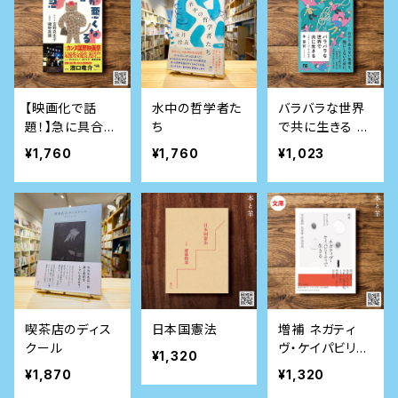
【映画化で話
水中の哲学者た
バラバラな世界
題！】急に具合が
ち
で共に生きる リ
悪くなる
チャード・ローテ
¥1,760
¥1,760
¥1,023
ィの哲学 (NHK
出版新書)
喫茶店のディス
日本国憲法
増補 ネガティ
クール
ヴ・ケイパビリテ
¥1,320
ィで生きる 答え
¥1,870
¥1,320
を急がず立ち止