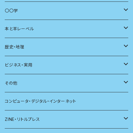
商いとは
母の友
〇〇学
ユリイカ
動物
本と羊レーベル
現代思想
自然
電子版（EPub）
歴史・地理
新潮
科学
電子版（PDF）
歴史
ビジネス・実用
別冊太陽
社会
地理
雷鳥社辞典シリーズ
その他
哲学
珈琲
コンピュータ・デジタル・インターネット
医学
雑貨
ZINE・リトルプレス