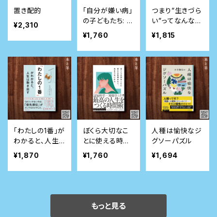
置き配的
「自分が嫌い病」
つまり”生きづら
の子どもたち: 自
い”ってなんなの
¥2,310
己否定のループ
さ？
¥1,760
¥1,815
から抜け出すた
めの心理的サポ
ート
「わたしの1番」が
ぼくら大切なこ
人種は愉快なジ
わかると、人生
とに使える時間
グソーパズル
は動き出す
はもう、あまりな
¥1,870
¥1,760
¥1,694
いから
もっと見る