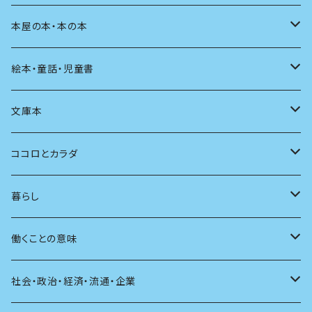
料理
文章術
評論
住う
イラスト
映画
本屋の本・本の本
発酵・麹
言葉
その他
アート
音楽
本屋さんの本
絵本・童話・児童書
言語
写真
マンガ
本の本
小さいお子さん向け
文庫本
批評
その他
テレビ
読書
自分で読めるようになったら
男性作家
ココロとカラダ
アンソロジー
インテリア
ラジオ
大人も楽しい絵本
女性作家
フェミニズム
暮らし
自伝・伝記
ファッション
マガジン
海外絵本
その他
カウンセリング
料理
働くことの意味
建築
その他
童話
人間関係
育児
仕事のヒント
社会・政治・経済・流通・企業