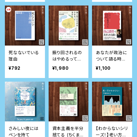
まる力
死なないでいる
振り回されるの
あなたが政治に
理由
はやめるって決
ついて語る時
めた 「わたし」を
(岩波新書)
¥792
¥1,980
¥1,100
生きるための自
他境界
さみしい夜には
資本主義を半分
【わからないシリ
ペンを持て
捨てる (ちくまプ
ーズ！】老い方が