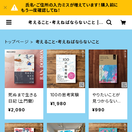
氏名・ご住所の入力ミスが増えています！購入前に
もう一度確認してね！
考えること・考えねばならないこと | B
OOKSHOP 本と羊
トップページ
考えること・考えねばならないこと
死ぬまで生きる
100の思考実験
やりたいことが
日記（土門蘭）
見つからない君
¥1,980
へ (小学館Yout
¥2,090
¥990
h Books)