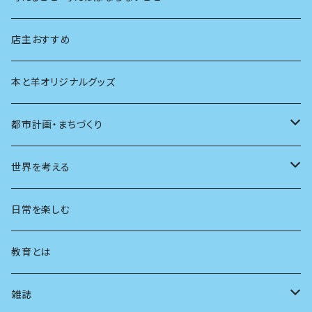
生物
創元社 シリーズ「あいだで考える」
店主おすすめ
本と羊オリジナルグッズ
都市計画・まちづくり
都市
世界を考える
地方
思想
日常を楽しむ
まちづくり
教育とは
コミュニティ
雑誌