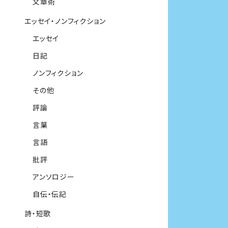
文章術
エッセイ・ノンフィクション
エッセイ
日記
ノンフィクション
その他
評論
言葉
言語
批評
アンソロジー
自伝・伝記
詩・短歌