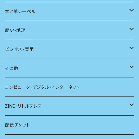
ユリイカ
動物
本と羊レーベル
現代思想
自然
電子版（EPub）
歴史・地理
新潮
科学
電子版（PDF）
歴史
ビジネス・実用
別冊太陽
社会
地理
雷鳥社辞典シリーズ
その他
哲学
珈琲
コンピュータ・デジタル・インターネット
医学
雑貨
ZINE・リトルプレス
看護学
心理学
電子版（EPub）
配信チケット