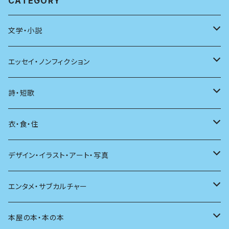
CATEGORY
文学・小説
日本
エッセイ・ノンフィクション
海外
エッセイ
詩・短歌
日本語
日記
詩
衣・食・住
文学理論
ノンフィクション
短歌
着る
デザイン・イラスト・アート・写真
評論
その他
その他
食べる
デザイン
エンタメ・サブカルチャー
料理
文章術
評論
住う
イラスト
映画
本屋の本・本の本