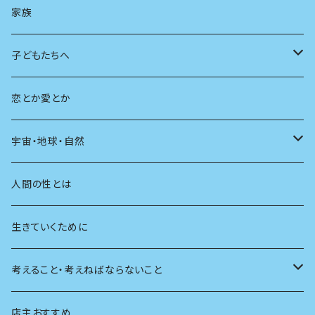
AIと社会
日本の芸能
学ぶ楽しみ
現在
旅
家族
広告
未来
人生
子どもたちへ
教育
恋とか愛とか
友達
宇宙・地球・自然
学校
動物
人間の性とは
植物
生きていくために
天体
考えること・考えねばならないこと
生物
創元社 シリーズ「あいだで考える」
店主おすすめ