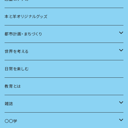
本と羊オリジナルグッズ
都市計画・まちづくり
都市
世界を考える
地方
思想
日常を楽しむ
まちづくり
教育とは
コミュニティ
雑誌
商いとは
母の友
〇〇学