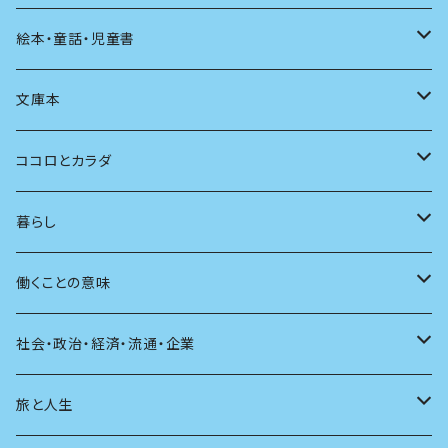
発酵・麹
言葉
その他
アート
音楽
本屋さんの本
絵本・童話・児童書
言語
写真
マンガ
本の本
小さいお子さん向け
文庫本
批評
その他
テレビ
読書
自分で読めるようになったら
男性作家
ココロとカラダ
アンソロジー
インテリア
ラジオ
大人も楽しい絵本
女性作家
フェミニズム
暮らし
自伝・伝記
ファッション
マガジン
海外絵本
その他
カウンセリング
料理
働くことの意味
建築
その他
童話
人間関係
育児
仕事のヒント
社会・政治・経済・流通・企業
スポーツ
アニメ
その他
健康
日常生活
過去
旅と人生