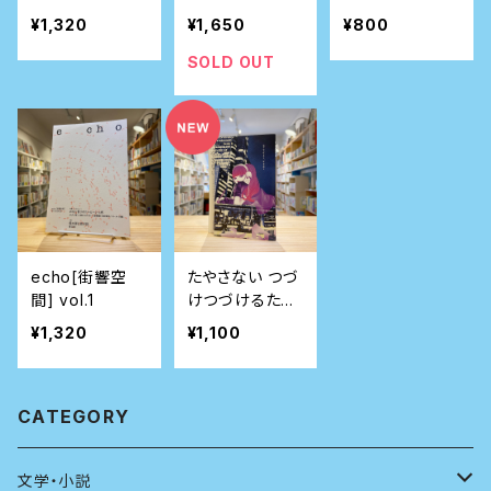
婚のこと-（サイ
¥1,320
¥1,650
¥800
ン本）
SOLD OUT
echo[街響空
たやさない つづ
間] vol.1
けつづけるため
のマガジン Vol.
¥1,320
¥1,100
04
CATEGORY
文学・小説