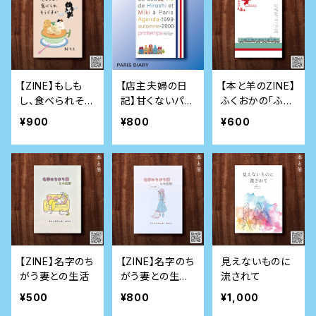
【ZINE】もしも
【店主夫婦の日
【本と羊のZINE】
し、食べられそう
記】甘くないパリ
ふくおかの「ふ」。
ですか
生活日記 1999
FUKUOKA SH
¥900
¥800
¥600
秋-2000春
ORT ESSAY
【ZINE】名字のち
【ZINE】名字のち
見えないものに
がう妻との生活
がう妻との生活
流されて
ぜんぶ盛り
¥500
¥800
¥1,000