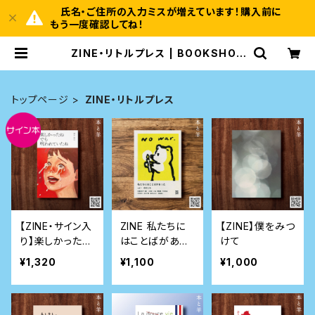
氏名・ご住所の入力ミスが増えています！購入前に
もう一度確認してね！
ZINE・リトルプレス | BOOKSHOP
本と羊
トップページ
ZINE・リトルプレス
【ZINE・サイン入
ZINE 私たちに
【ZINE】僕をみつ
り】楽しかったね
はことばがあっ
けて
でも 呪われてい
た vol.1〈政治と
¥1,320
¥1,100
¥1,000
たね
私〉