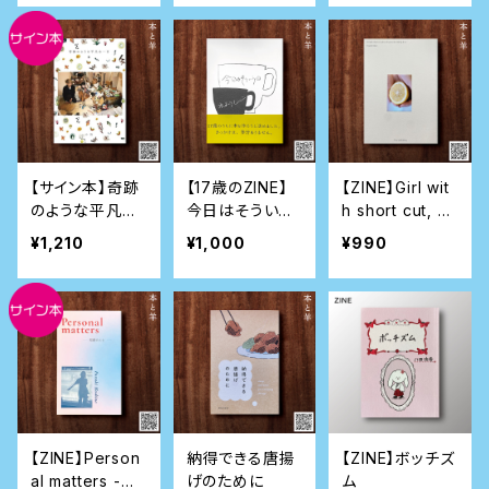
【サイン本】奇跡
【17歳のZINE】
【ZINE】Girl wit
のような平凡な
今日はそういう
h short cut, ab
一日3
日
out 20 years
¥1,210
¥1,000
¥990
old, staring at
us.
【ZINE】Person
納得できる唐揚
【ZINE】ボッチズ
al matters -結
げのために
ム