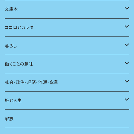
言語
写真
マンガ
本の本
小さいお子さん向け
文庫本
批評
その他
テレビ
読書
自分で読めるようになったら
男性作家
ココロとカラダ
アンソロジー
インテリア
ラジオ
大人も楽しい絵本
女性作家
フェミニズム
暮らし
自伝・伝記
ファッション
マガジン
海外絵本
その他
カウンセリング
料理
働くことの意味
建築
その他
童話
人間関係
育児
仕事のヒント
社会・政治・経済・流通・企業
スポーツ
アニメ
その他
健康
日常生活
過去
旅と人生
AIと社会
日本の芸能
学ぶ楽しみ
現在
旅
家族