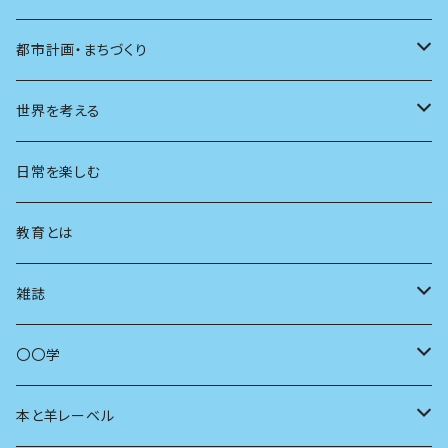
都市計画・まちづくり
都市
世界を考える
地方
思想
日常を楽しむ
まちづくり
教育とは
コミュニティ
雑誌
商いとは
母の友
〇〇学
ユリイカ
動物
本と羊レーベル