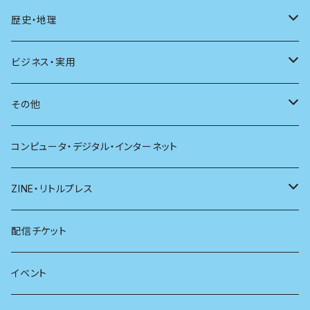
現代思想
自然
電子版（EPub）
歴史・地理
新潮
科学
電子版（PDF）
歴史
ビジネス・実用
別冊太陽
社会
地理
雷鳥社辞典シリーズ
その他
哲学
珈琲
コンピュータ・デジタル・インターネット
医学
雑貨
ZINE・リトルプレス
看護学
心理学
電子版（EPub）
配信チケット
経営学
電子版（PDF）
イベント