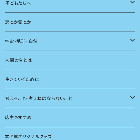
広告
未来
人生
子どもたちへ
教育
恋とか愛とか
友達
宇宙・地球・自然
学校
動物
人間の性とは
植物
生きていくために
天体
考えること・考えねばならないこと
生物
創元社 シリーズ「あいだで考える」
店主おすすめ
本と羊オリジナルグッズ