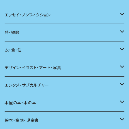
日本
エッセイ・ノンフィクション
海外
エッセイ
詩・短歌
日本語
日記
詩
衣・食・住
文学理論
ノンフィクション
短歌
着る
デザイン・イラスト・アート・写真
評論
その他
その他
食べる
デザイン
エンタメ・サブカルチャー
料理
文章術
評論
住う
イラスト
映画
本屋の本・本の本
発酵・麹
言葉
その他
アート
音楽
本屋さんの本
絵本・童話・児童書