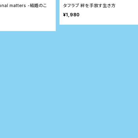
onal matters -結婚のこ
タフラブ 絆を手放す生き方
）
¥1,980