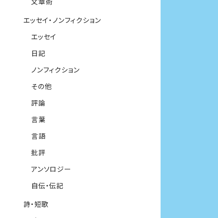
文章術
エッセイ・ノンフィクション
エッセイ
日記
ノンフィクション
その他
評論
言葉
言語
批評
アンソロジー
自伝・伝記
詩・短歌