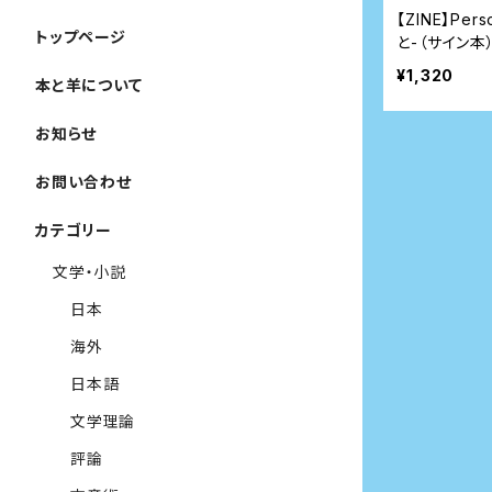
【ZINE】Pers
トップページ
と-（サイン本
¥1,320
本と羊について
お知らせ
お問い合わせ
カテゴリー
文学・小説
日本
海外
日本語
文学理論
評論