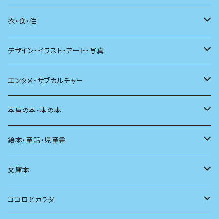
日本語
日記
詩
衣・食・住
文学理論
ノンフィクション
短歌
着る
デザイン・イラスト・アート・写真
評論
その他
その他
食べる
デザイン
エンタメ・サブカルチャー
料理
文章術
評論
住う
イラスト
映画
本屋の本・本の本
発酵・麹
言葉
その他
アート
音楽
本屋さんの本
絵本・童話・児童書
言語
写真
マンガ
本の本
小さいお子さん向け
文庫本
批評
その他
テレビ
読書
自分で読めるようになったら
男性作家
ココロとカラダ