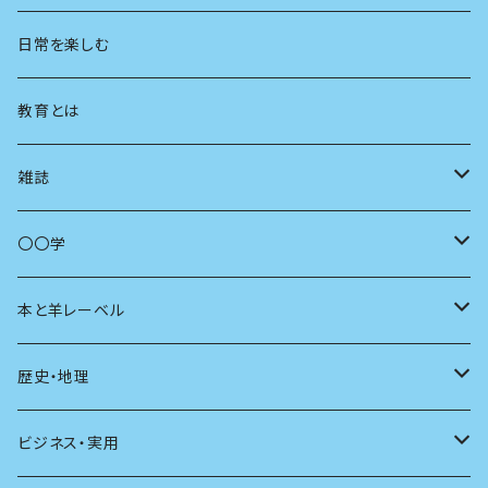
地方
思想
日常を楽しむ
まちづくり
教育とは
コミュニティ
雑誌
商いとは
母の友
〇〇学
ユリイカ
動物
本と羊レーベル
現代思想
自然
電子版（EPub）
歴史・地理
新潮
科学
電子版（PDF）
歴史
ビジネス・実用