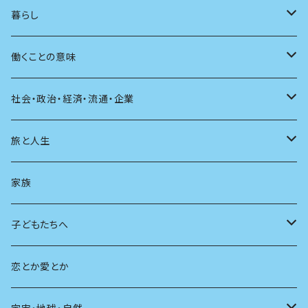
アンソロジー
インテリア
ラジオ
大人も楽しい絵本
女性作家
フェミニズム
暮らし
自伝・伝記
ファッション
マガジン
海外絵本
その他
カウンセリング
料理
働くことの意味
建築
その他
童話
人間関係
育児
仕事のヒント
社会・政治・経済・流通・企業
スポーツ
アニメ
その他
健康
日常生活
過去
旅と人生
AIと社会
日本の芸能
学ぶ楽しみ
現在
旅
家族
広告
未来
人生
子どもたちへ
教育
恋とか愛とか
友達