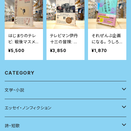
はじまりのテレ
テレビマン伊丹
それぜんぶ企画
ビ: 戦後マスメデ
十三の冒険: テ
になる。 うしろ
ィアの創造と知
レビは映画より
だてのない放送
¥5,500
¥3,850
¥1,870
面白い?
作家が新しいエ
ンタメで世を沸
かす20の方法
CATEGORY
文学・小説
日本
エッセイ・ノンフィクション
海外
エッセイ
詩・短歌