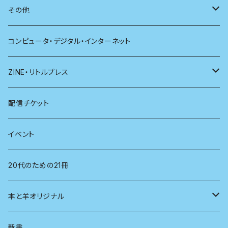
別冊太陽
社会
地理
雷鳥社辞典シリーズ
その他
哲学
珈琲
コンピュータ・デジタル・インターネット
医学
雑貨
ZINE・リトルプレス
看護学
心理学
電子版（EPub）
配信チケット
経営学
電子版（PDF）
イベント
言語学
20代のための21冊
法律
本と羊オリジナル
人類学
アロマスプレー
新書