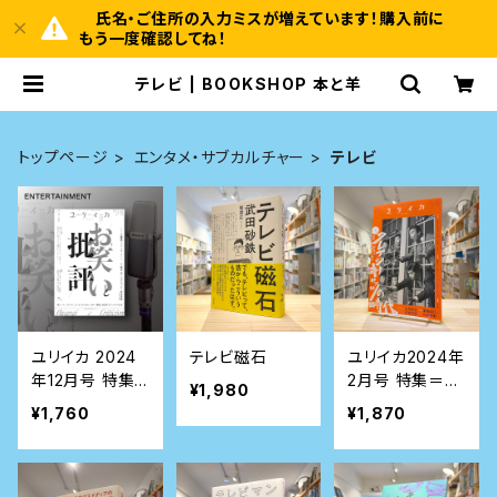
氏名・ご住所の入力ミスが増えています！購入前に
もう一度確認してね！
テレビ | BOOKSHOP 本と羊
トップページ
エンタメ・サブカルチャー
テレビ
ユリイカ 2024
テレビ磁石
ユリイカ2024年
年12月号 特集
2月号 特集＝ク
¥1,980
＝お笑いと批評
レイジーキャッツ
¥1,760
¥1,870
の時代