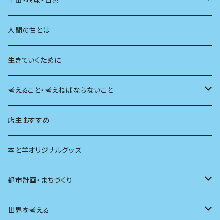
宇宙・地球・自然
学校
動物
人間の性とは
植物
生きていくために
天体
考えること・考えねばならないこと
生物
創元社 シリーズ「あいだで考える」
店主おすすめ
本と羊オリジナルグッズ
都市計画・まちづくり
都市
世界を考える