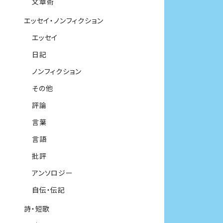
文章術
エッセイ・ノンフィクション
エッセイ
日記
ノンフィクション
その他
評論
言葉
言語
批評
アンソロジー
自伝・伝記
詩・短歌