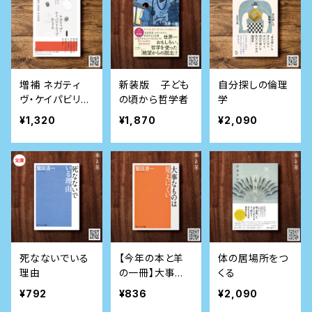
増補 ネガティ
新装版 子ども
自分探しの倫理
ヴ・ケイパビリテ
の頃から哲学者
学
ィで生きる 答え
¥1,320
¥1,870
¥2,090
を急がず立ち止
まる力
死なないでいる
【今年の本と羊
体の居場所をつ
理由
の一冊】大事な
くる
ものは見えにく
¥792
¥836
¥2,090
い