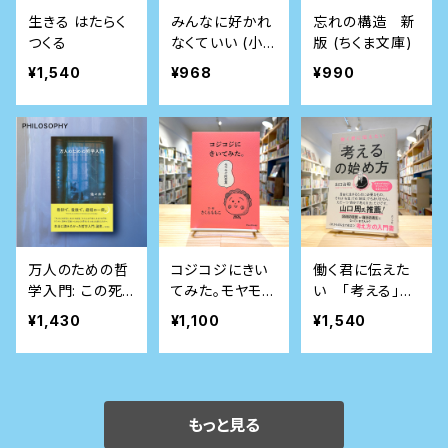
生きる はたらく
みんなに好かれ
忘れの構造 新
つくる
なくていい (小
版 (ちくま文庫)
学館Youth Boo
¥1,540
¥968
¥990
ks)
万人のための哲
コジコジにきい
働く君に伝えた
学入門: この死
てみた。モヤモヤ
い 「考える」の
を謳歌する
問答集
始め方
¥1,430
¥1,100
¥1,540
もっと見る