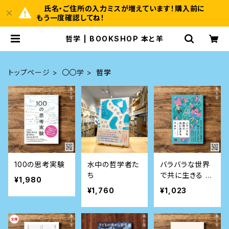
氏名・ご住所の入力ミスが増えています！購入前に
もう一度確認してね！
哲学 | BOOKSHOP 本と羊
トップページ
〇〇学
哲学
100の思考実験
水中の哲学者た
バラバラな世界
ち
で共に生きる リ
¥1,980
チャード・ローテ
¥1,760
¥1,023
ィの哲学 (NHK
出版新書)