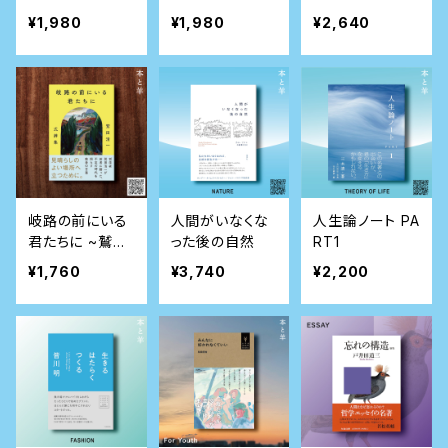
か
くるのか
¥1,980
¥1,980
¥2,640
岐路の前にいる
人間がいなくな
人生論ノート PA
君たちに ~鷲田
った後の自然
RT1
清一 式辞集~
¥1,760
¥3,740
¥2,200