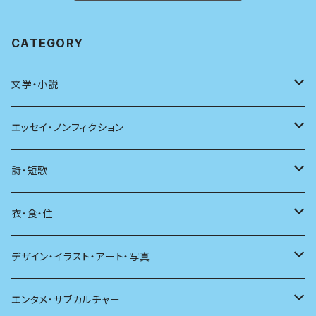
CATEGORY
文学・小説
日本
エッセイ・ノンフィクション
海外
エッセイ
詩・短歌
日本語
日記
詩
衣・食・住
文学理論
ノンフィクション
短歌
着る
デザイン・イラスト・アート・写真
評論
その他
その他
食べる
デザイン
エンタメ・サブカルチャー