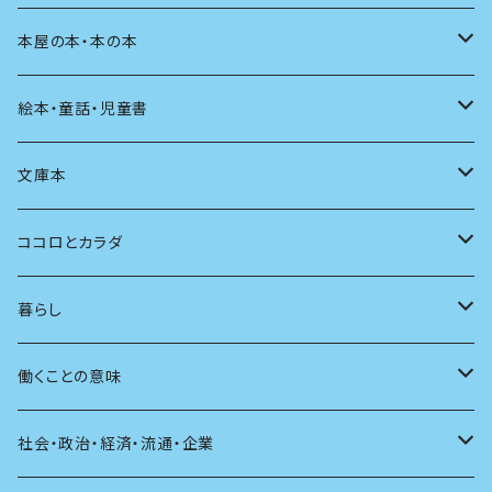
料理
文章術
評論
住う
イラスト
映画
本屋の本・本の本
発酵・麹
言葉
その他
アート
音楽
本屋さんの本
絵本・童話・児童書
言語
写真
マンガ
本の本
小さいお子さん向け
文庫本
批評
その他
テレビ
読書
自分で読めるようになったら
男性作家
ココロとカラダ
アンソロジー
インテリア
ラジオ
大人も楽しい絵本
女性作家
フェミニズム
暮らし
自伝・伝記
ファッション
マガジン
海外絵本
その他
カウンセリング
料理
働くことの意味
建築
その他
童話
人間関係
育児
仕事のヒント
社会・政治・経済・流通・企業