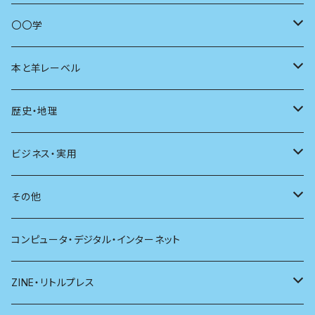
商いとは
母の友
〇〇学
ユリイカ
動物
本と羊レーベル
現代思想
自然
電子版（EPub）
歴史・地理
新潮
科学
電子版（PDF）
歴史
ビジネス・実用
別冊太陽
社会
地理
雷鳥社辞典シリーズ
その他
哲学
珈琲
コンピュータ・デジタル・インターネット
医学
雑貨
ZINE・リトルプレス