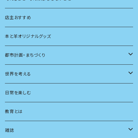
生物
創元社 シリーズ「あいだで考える」
店主おすすめ
本と羊オリジナルグッズ
都市計画・まちづくり
都市
世界を考える
地方
思想
日常を楽しむ
まちづくり
教育とは
コミュニティ
雑誌