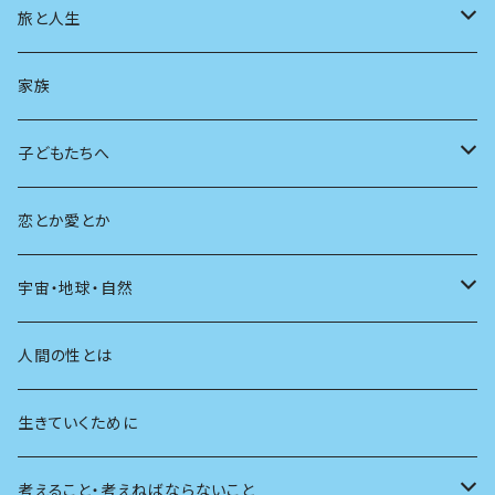
スポーツ
アニメ
その他
健康
日常生活
過去
旅と人生
AIと社会
日本の芸能
学ぶ楽しみ
現在
旅
家族
広告
未来
人生
子どもたちへ
教育
恋とか愛とか
友達
宇宙・地球・自然
学校
動物
人間の性とは
植物
生きていくために
天体
考えること・考えねばならないこと