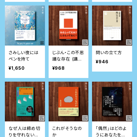
さみしい夜には
じぶん・この不思
問いの立て方
ペンを持て
議な存在 (講談
¥946
社現代新書)
¥1,650
¥968
なぜ人は締め切
これがそうなの
「偶然」はどのよ
りを守れないの
か
うにあなたをつ