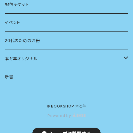
看護学
心理学
電子版（EPub）
配信チケット
経営学
電子版（PDF）
イベント
言語学
20代のための21冊
法律
本と羊オリジナル
人類学
アロマスプレー
新書
生物
© BOOKSHOP 本と羊
物理
Powered by
政治