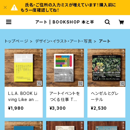
氏名・ご住所の入力ミスが増えています！購入前に
もう一度確認してね！
アート | BOOKSHOP 本と羊
トップページ
デザイン・イラスト・アート・写真
アート
L.L.A. BOOK Li
アートイベントを
ヘンゼルとグレ
ving Like an A
つくる仕事 TOK
ーテル
rtist -アート思
YO CULTURE
¥1,980
¥3,300
¥2,530
考を獲得するた
CHRONICLE
めの10のレッス
HARAJUKU/R
ン-
OPPONGI 198
0―2025