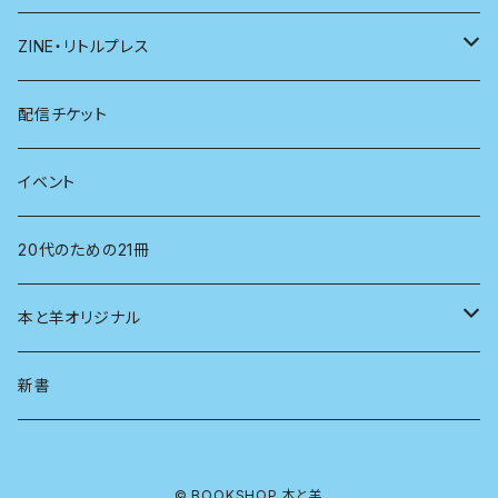
医学
雑貨
ZINE・リトルプレス
看護学
心理学
電子版（EPub）
配信チケット
経営学
電子版（PDF）
イベント
言語学
20代のための21冊
法律
本と羊オリジナル
人類学
アロマスプレー
新書
生物
© BOOKSHOP 本と羊