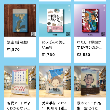
の
銀座（普及版）
にっぽんの美し
わたしは楳図か
い民藝
ずお-マンガから
¥1,870
芸術へ
¥1,760
¥2,530
現代アートがよ
美術手帖 2024
榎本マリコ作品
くわからないの
年 10月号 [雑
集 空と花とメ