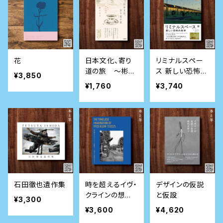
花
日本文化、寄り
リミナルスペー
道の旅 ～彬子
ス 新しい恐怖の
¥3,850
女王殿下特別講
美学
¥1,760
¥3,740
義～
石田徹也遺作集
時を超えるイヴ・
デザインの仮説
クラインの想像
と仮設
¥3,300
力ー不確かさと
¥3,600
¥4,620
非物質的なるも