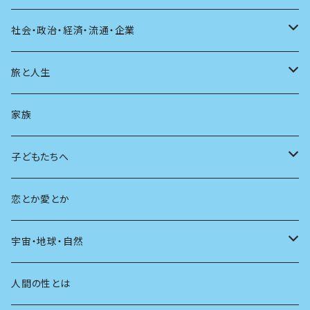
建築
その他
童話
人間関係
育児
仕事のヒント
社会・政治・経済・流通・企業
スポーツ
アニメ
その他
健康
日常生活
過去
旅と人生
AIと社会
日本の芸能
学ぶ楽しみ
現在
旅
家族
広告
未来
人生
子どもたちへ
教育
恋とか愛とか
友達
宇宙・地球・自然
学校
動物
人間の性とは