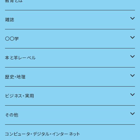
まちづくり
教育とは
コミュニティ
雑誌
商いとは
母の友
〇〇学
ユリイカ
動物
本と羊レーベル
現代思想
自然
電子版（EPub）
歴史・地理
新潮
科学
電子版（PDF）
歴史
ビジネス・実用
別冊太陽
社会
地理
雷鳥社辞典シリーズ
その他
哲学
珈琲
コンピュータ・デジタル・インターネット