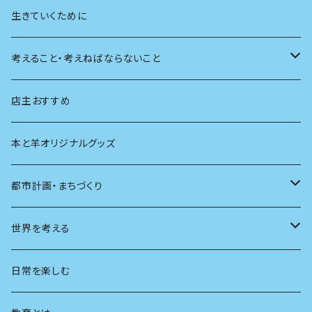
植物
生きていくために
天体
考えること・考えねばならないこと
生物
創元社 シリーズ「あいだで考える」
店主おすすめ
本と羊オリジナルグッズ
都市計画・まちづくり
都市
世界を考える
地方
思想
日常を楽しむ