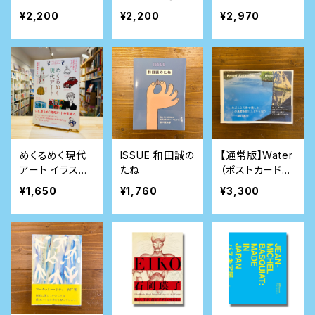
で楽しみ方を教
誌]
ランコリー
¥2,200
¥2,200
¥2,970
えてください ９
つの型で「なにこ
れ？」が「なるほ
ど！」に変わる
めくるめく現代
ISSUE 和田誠の
【通常版】Water
アート イラスト
たね
（ポストカード付
で楽しむ世界の
き）
¥1,650
¥1,760
¥3,300
作家とキーワー
ド