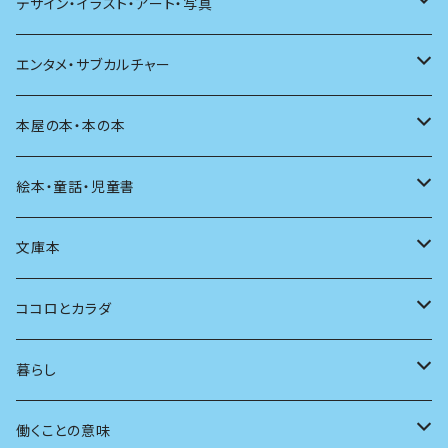
文学理論
ノンフィクション
短歌
着る
デザイン・イラスト・アート・写真
評論
その他
その他
食べる
デザイン
エンタメ・サブカルチャー
料理
文章術
評論
住う
イラスト
映画
本屋の本・本の本
発酵・麹
言葉
その他
アート
音楽
本屋さんの本
絵本・童話・児童書
言語
写真
マンガ
本の本
小さいお子さん向け
文庫本
批評
その他
テレビ
読書
自分で読めるようになったら
男性作家
ココロとカラダ
アンソロジー
インテリア
ラジオ
大人も楽しい絵本
女性作家
フェミニズム
暮らし
自伝・伝記
ファッション
マガジン
海外絵本
その他
カウンセリング
料理
働くことの意味