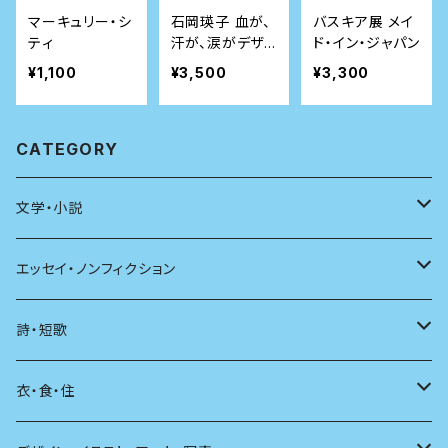
マーキュリー・シ
石岡瑛子 血が、
バスキア展 メイ
ティ
汗が、涙がデザイ
ド・イン・ジャパン
ンできるか
¥1,100
¥3,500
¥3,300
CATEGORY
文学・小説
日本
エッセイ・ノンフィクション
海外
エッセイ
詩・短歌
日本語
日記
詩
衣・食・住