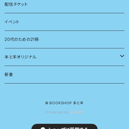
看護学
心理学
電子版（EPub）
配信チケット
経営学
電子版（PDF）
イベント
言語学
20代のための21冊
法律
本と羊オリジナル
人類学
アロマスプレー
新書
生物
© BOOKSHOP 本と羊
物理
Powered by
政治