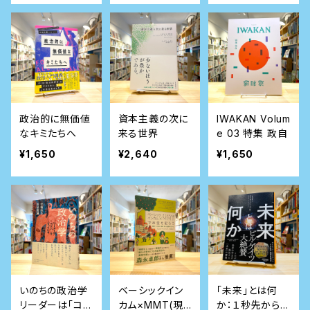
会課題を解決す
る
政治的に無価値
資本主義の次に
IWAKAN Volum
なキミたちへ
来る世界
e 03 特集 政自
¥1,650
¥2,640
¥1,650
いのちの政治学
ベーシックイン
「未来」とは何
リーダーは「コト
カム×MMT(現
か：１秒先から宇