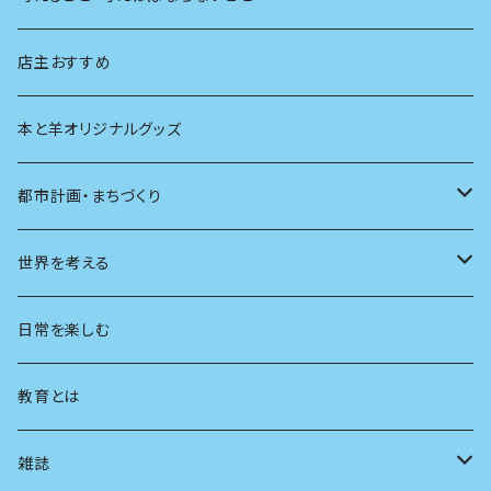
生物
創元社 シリーズ「あいだで考える」
店主おすすめ
本と羊オリジナルグッズ
都市計画・まちづくり
都市
世界を考える
地方
思想
日常を楽しむ
まちづくり
教育とは
コミュニティ
雑誌