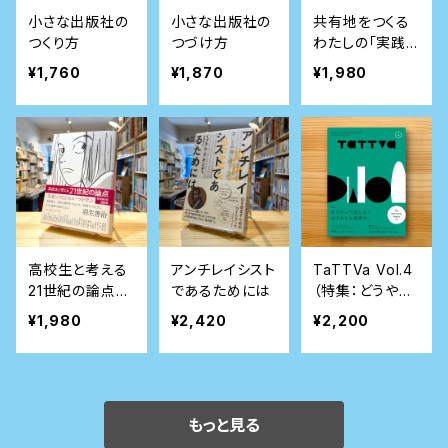
小さな出版社の
小さな出版社の
共有地をつくる
つくり方
つづけ方
わたしの「実践
私有批判」
¥1,760
¥1,870
¥1,980
高校生と考える
アンチレイシスト
TaTTVa Vol.4
21世紀の論点
であるためには
（特集：どうやっ
(桐光学園大学
て歳とる？ お
¥1,980
¥2,420
¥2,200
訪問授業)
手本なき世界
で。 ）
もっと見る