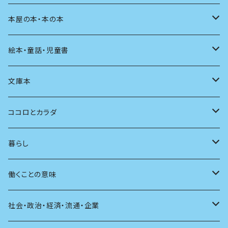
料理
文章術
評論
住う
イラスト
映画
本屋の本・本の本
発酵・麹
言葉
その他
アート
音楽
本屋さんの本
絵本・童話・児童書
言語
写真
マンガ
本の本
小さいお子さん向け
文庫本
批評
その他
テレビ
読書
自分で読めるようになったら
男性作家
ココロとカラダ
アンソロジー
インテリア
ラジオ
大人も楽しい絵本
女性作家
フェミニズム
暮らし
自伝・伝記
ファッション
マガジン
海外絵本
その他
カウンセリング
料理
働くことの意味
建築
その他
童話
人間関係
育児
仕事のヒント
社会・政治・経済・流通・企業