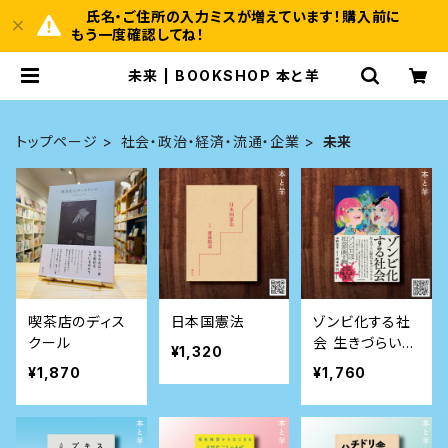
氏名・ご住所の入力ミスが増えています！購入前に
もう一度確認してね！
未来 | BOOKSHOP 本と羊
トップページ
社会・政治・経済・流通・企業
未来
喫茶店のディス
日本国憲法
ゾンビ化する社
クール
会 生きづらい時
¥1,320
代をサバイブす
¥1,870
¥1,760
る