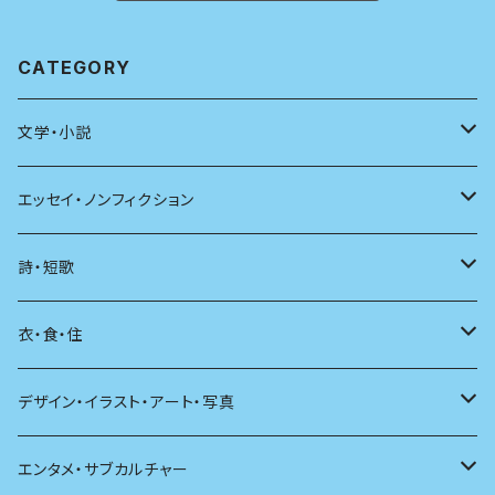
CATEGORY
文学・小説
日本
エッセイ・ノンフィクション
海外
エッセイ
詩・短歌
日本語
日記
詩
衣・食・住
文学理論
ノンフィクション
短歌
着る
デザイン・イラスト・アート・写真
評論
その他
その他
食べる
デザイン
エンタメ・サブカルチャー