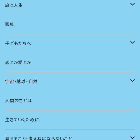
スポーツ
アニメ
その他
健康
日常生活
過去
旅と人生
AIと社会
日本の芸能
学ぶ楽しみ
現在
旅
家族
広告
未来
人生
子どもたちへ
教育
恋とか愛とか
友達
宇宙・地球・自然
学校
動物
人間の性とは
植物
生きていくために
天体
考えること・考えねばならないこと