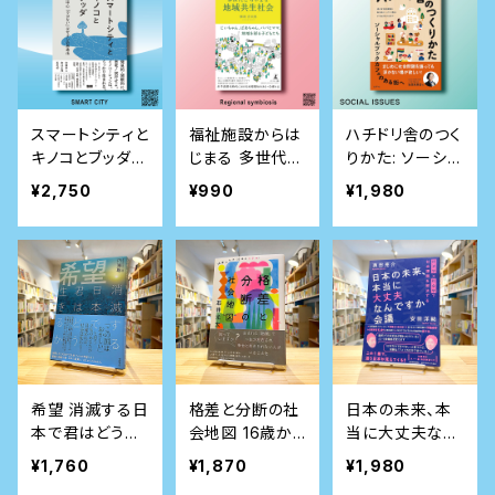
スマートシティと
福祉施設からは
ハチドリ舎のつく
キノコとブッダ
じまる 多世代ご
りかた: ソーシャ
人間中心「では
ちゃまぜ地域共
ルブックカフェの
¥2,750
¥990
¥1,980
ない」デザインの
生社会
ある街へ
思考法
希望 消滅する日
格差と分断の社
日本の未来、本
本で君はどう生
会地図 16歳か
当に大丈夫なん
きるか
らの〈日本のリア
ですか会議 経済
¥1,760
¥1,870
¥1,980
ル〉
学×社会学で社