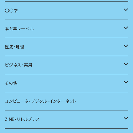
商いとは
母の友
〇〇学
ユリイカ
動物
本と羊レーベル
現代思想
自然
電子版（EPub）
歴史・地理
新潮
科学
電子版（PDF）
歴史
ビジネス・実用
別冊太陽
社会
地理
雷鳥社辞典シリーズ
その他
哲学
珈琲
コンピュータ・デジタル・インターネット
医学
雑貨
ZINE・リトルプレス