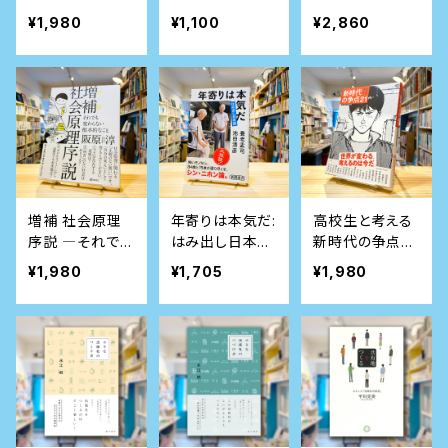
バ」をもっている
代貨幣理論)で
宙の終わりまで
¥1,980
¥1,100
¥2,860
お金を配ろう: 誰
を見通すビッグ・
ひとり取り残さ
クエスチョン
ない経済のため
に
増補 社会原理
年寄りは本気だ:
高校生と考える
序説 ―それでも
はみ出し日本論
新時代の争点21
変わらない根本
(新潮選書)
(桐光学園大学
¥1,980
¥1,705
¥1,980
的なこと
訪問授業)