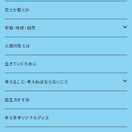
教育
恋とか愛とか
友達
宇宙・地球・自然
学校
動物
人間の性とは
植物
生きていくために
天体
考えること・考えねばならないこと
生物
創元社 シリーズ「あいだで考える」
店主おすすめ
本と羊オリジナルグッズ