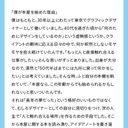
「僕が本屋を始めた理由」
僕はもともと、30年以上にわたって東京でグラフィックデザ
イナーとして働いていました。40代を過ぎた頃から「何のた
めにデザインをしているのか」という虚無感というか、クラ
イアントの期待に応える日々の中で、何か釈然としないモヤ
モヤを抱え続けていたんです。「もっと人と直接触れ合える
仕事がしたい」そんな思いがずっとありました。出身が大分
なので、漠然と「50代半ばまでには九州に戻って何かをし
たい」とは考えていました。そんな時、ふと自分の本棚を眺
めていて、「本屋なら、この年齢からでも始められるかもし
れない」と思いついたんです。
それは「長年の夢だった」という格好のいいものではなく
て、むしろデザイナーとしての自分に見切りをつけ、次の人
生で「人と触れ合える場所」を作るための手段でした。そこ
から本屋に関する本を読み漁り、アイデアノートを書き溜