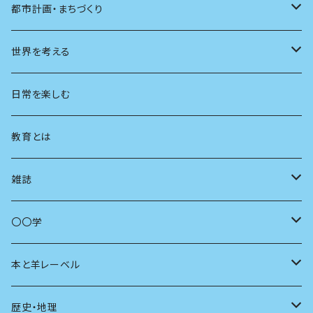
都市計画・まちづくり
都市
世界を考える
地方
思想
日常を楽しむ
まちづくり
教育とは
コミュニティ
雑誌
商いとは
母の友
〇〇学
ユリイカ
動物
本と羊レーベル
現代思想
自然
電子版（EPub）
歴史・地理