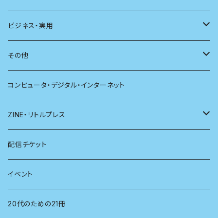
新潮
科学
電子版（PDF）
歴史
ビジネス・実用
別冊太陽
社会
地理
雷鳥社辞典シリーズ
その他
哲学
珈琲
コンピュータ・デジタル・インターネット
医学
雑貨
ZINE・リトルプレス
看護学
心理学
電子版（EPub）
配信チケット
経営学
電子版（PDF）
イベント
言語学
20代のための21冊