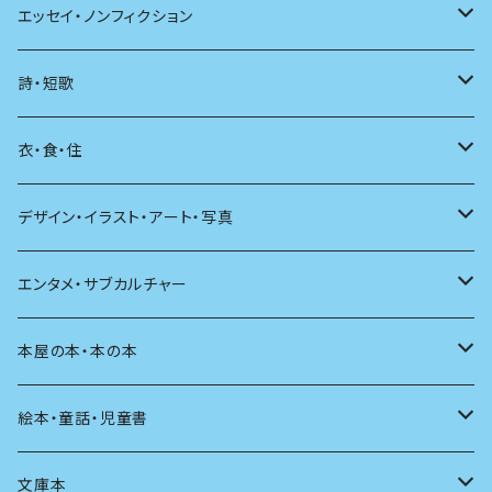
日本
エッセイ・ノンフィクション
海外
エッセイ
詩・短歌
日本語
日記
詩
衣・食・住
文学理論
ノンフィクション
短歌
着る
デザイン・イラスト・アート・写真
評論
その他
その他
食べる
デザイン
エンタメ・サブカルチャー
料理
文章術
評論
住う
イラスト
映画
本屋の本・本の本
発酵・麹
言葉
その他
アート
音楽
本屋さんの本
絵本・童話・児童書
言語
写真
マンガ
本の本
小さいお子さん向け
文庫本