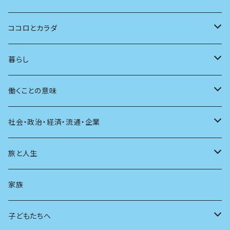
批評
その他
テレビ
読書
自分で読めるようになったら
男性作家
ココロとカラダ
アンソロジー
インテリア
ラジオ
大人も楽しい絵本
女性作家
フェミニズム
暮らし
自伝・伝記
ファッション
マガジン
海外絵本
その他
カウンセリング
料理
働くことの意味
建築
その他
童話
人間関係
育児
仕事のヒント
社会・政治・経済・流通・企業
スポーツ
アニメ
その他
健康
日常生活
過去
旅と人生
AIと社会
日本の芸能
学ぶ楽しみ
現在
旅
家族
広告
未来
人生
子どもたちへ