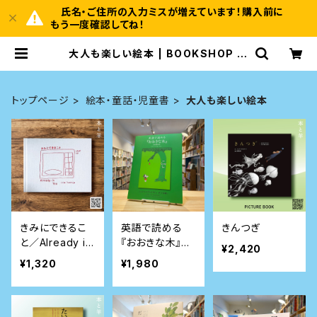
氏名・ご住所の入力ミスが増えています！購入前に
もう一度確認してね！
大人も楽しい絵本 | BOOKSHOP 本
と羊
トップページ
絵本・童話・児童書
大人も楽しい絵本
きみにできるこ
英語で読める
きんつぎ
と／Already in
『おおきな木』
¥2,420
You
〈日本語訳付き〉
¥1,320
¥1,980