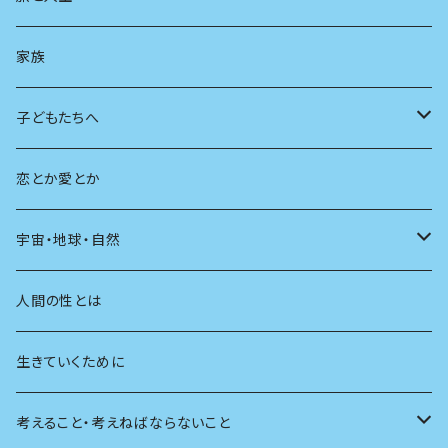
AIと社会
日本の芸能
学ぶ楽しみ
現在
旅
家族
広告
未来
人生
子どもたちへ
教育
恋とか愛とか
友達
宇宙・地球・自然
学校
動物
人間の性とは
植物
生きていくために
天体
考えること・考えねばならないこと