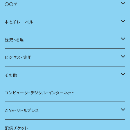
商いとは
母の友
〇〇学
ユリイカ
動物
本と羊レーベル
現代思想
自然
電子版（EPub）
歴史・地理
新潮
科学
電子版（PDF）
歴史
ビジネス・実用
別冊太陽
社会
地理
雷鳥社辞典シリーズ
その他
哲学
珈琲
コンピュータ・デジタル・インターネット
医学
雑貨
ZINE・リトルプレス
看護学
心理学
電子版（EPub）
配信チケット