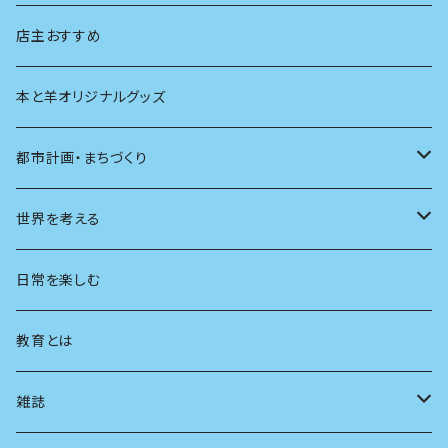
生物
創元社 シリーズ「あいだで考える」
店主おすすめ
本と羊オリジナルグッズ
都市計画・まちづくり
都市
世界を考える
地方
思想
日常を楽しむ
まちづくり
教育とは
コミュニティ
雑誌