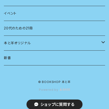
経営学
電子版（PDF）
イベント
言語学
20代のための21冊
法律
本と羊オリジナル
人類学
アロマスプレー
新書
生物
© BOOKSHOP 本と羊
物理
Powered by
政治
ショップに質問する