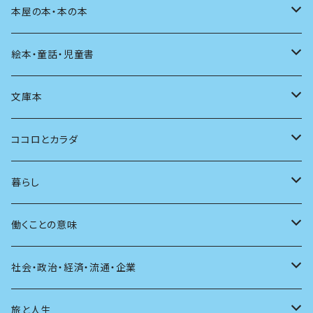
料理
文章術
評論
住う
イラスト
映画
本屋の本・本の本
発酵・麹
言葉
その他
アート
音楽
本屋さんの本
絵本・童話・児童書
言語
写真
マンガ
本の本
小さいお子さん向け
文庫本
批評
その他
テレビ
読書
自分で読めるようになったら
男性作家
ココロとカラダ
アンソロジー
インテリア
ラジオ
大人も楽しい絵本
女性作家
フェミニズム
暮らし
自伝・伝記
ファッション
マガジン
海外絵本
その他
カウンセリング
料理
働くことの意味
建築
その他
童話
人間関係
育児
仕事のヒント
社会・政治・経済・流通・企業
スポーツ
アニメ
その他
健康
日常生活
過去
旅と人生