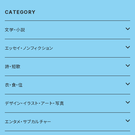
CATEGORY
文学・小説
日本
エッセイ・ノンフィクション
海外
エッセイ
詩・短歌
日本語
日記
詩
衣・食・住
文学理論
ノンフィクション
短歌
着る
デザイン・イラスト・アート・写真
評論
その他
その他
食べる
デザイン
エンタメ・サブカルチャー