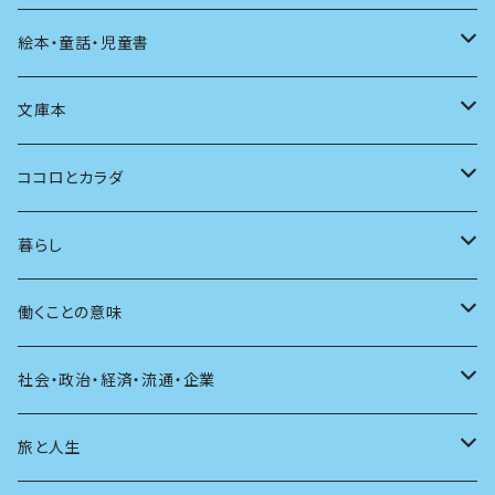
発酵・麹
言葉
その他
アート
音楽
本屋さんの本
絵本・童話・児童書
言語
写真
マンガ
本の本
小さいお子さん向け
文庫本
批評
その他
テレビ
読書
自分で読めるようになったら
男性作家
ココロとカラダ
アンソロジー
インテリア
ラジオ
大人も楽しい絵本
女性作家
フェミニズム
暮らし
自伝・伝記
ファッション
マガジン
海外絵本
その他
カウンセリング
料理
働くことの意味
建築
その他
童話
人間関係
育児
仕事のヒント
社会・政治・経済・流通・企業
スポーツ
アニメ
その他
健康
日常生活
過去
旅と人生