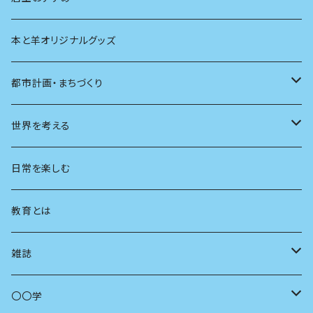
本と羊オリジナルグッズ
都市計画・まちづくり
都市
世界を考える
地方
思想
日常を楽しむ
まちづくり
教育とは
コミュニティ
雑誌
商いとは
母の友
〇〇学