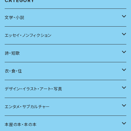
CATEGORY
文学・小説
日本
エッセイ・ノンフィクション
海外
エッセイ
詩・短歌
日本語
日記
詩
衣・食・住
文学理論
ノンフィクション
短歌
着る
デザイン・イラスト・アート・写真
評論
その他
その他
食べる
デザイン
エンタメ・サブカルチャー
料理
文章術
評論
住う
イラスト
映画
本屋の本・本の本