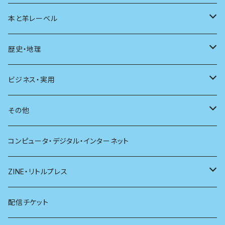
ユリイカ
動物
本と羊レーベル
現代思想
自然
電子版（EPub）
歴史・地理
新潮
科学
電子版（PDF）
歴史
ビジネス・実用
別冊太陽
社会
地理
雷鳥社辞典シリーズ
その他
哲学
珈琲
コンピュータ・デジタル・インターネット
医学
雑貨
ZINE・リトルプレス
看護学
心理学
電子版（EPub）
配信チケット