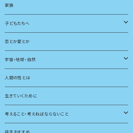
AIと社会
日本の芸能
学ぶ楽しみ
現在
旅
家族
広告
未来
人生
子どもたちへ
教育
恋とか愛とか
友達
宇宙・地球・自然
学校
動物
人間の性とは
植物
生きていくために
天体
考えること・考えねばならないこと
生物
創元社 シリーズ「あいだで考える」
店主おすすめ