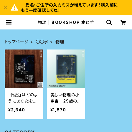
氏名・ご住所の入力ミスが増えています！購入前に
もう一度確認してね！
物理 | BOOKSHOP 本と羊
トップページ
〇〇学
物理
「偶然」はどのよ
美しい物理の小
うにあなたをつ
宇宙 29歳の東
くるのか
大理学博士が語
¥2,640
¥1,870
る、日常の世界
から原子核まで
29の物語