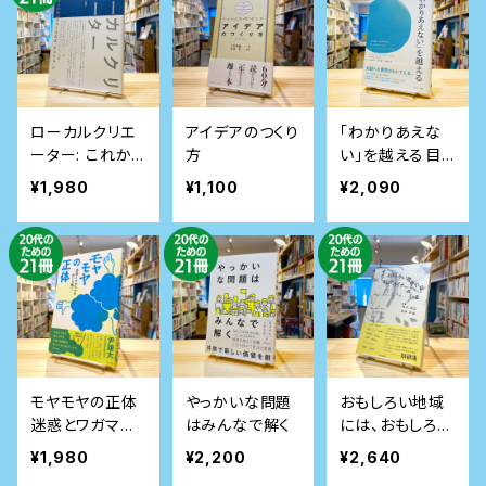
ローカルクリエ
アイデアのつくり
「わかりあえな
ーター: これから
方
い」を越える――目
の地方をつくる
の前のつながり
¥1,980
¥1,100
¥2,090
のは「きみたち」
から、共に未来
だ
をつくるコミュニ
ケーション・NVC
モヤモヤの正体
やっかいな問題
おもしろい地域
迷惑とワガママ
はみんなで解く
には、おもしろい
の呪いを解く
デザイナーがい
¥1,980
¥2,200
¥2,640
る:地域×デザイ