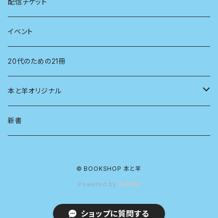
心理学
電子版（EPub）
配信チケット
経営学
電子版（PDF）
イベント
言語学
20代のための21冊
法律
本と羊オリジナル
人類学
アロマスプレー
新書
生物
© BOOKSHOP 本と羊
物理
Powered by
政治
ショップに質問する