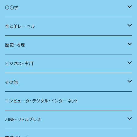
商いとは
母の友
〇〇学
ユリイカ
動物
本と羊レーベル
現代思想
自然
電子版（EPub）
歴史・地理
新潮
科学
電子版（PDF）
歴史
ビジネス・実用
別冊太陽
社会
地理
雷鳥社辞典シリーズ
その他
哲学
珈琲
コンピュータ・デジタル・インターネット
医学
雑貨
ZINE・リトルプレス
看護学