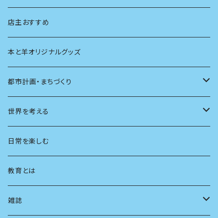
生物
創元社 シリーズ「あいだで考える」
店主おすすめ
本と羊オリジナルグッズ
都市計画・まちづくり
都市
世界を考える
地方
思想
日常を楽しむ
まちづくり
教育とは
コミュニティ
雑誌