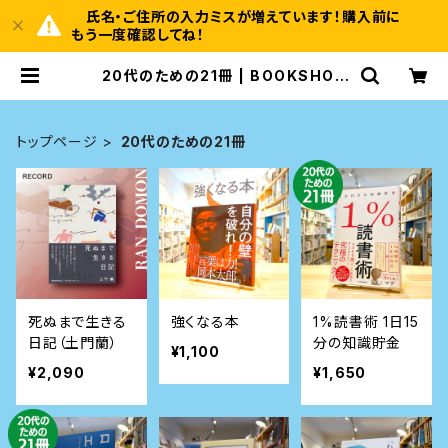
氏名・ご住所の入力ミスが増えています！購入前に
もう一度確認してね！
20代のための21冊 | BOOKSHOP
本と羊
トップページ
20代のための21冊
死ぬまで生きる
強くなる本
1%読書術 1日15
日記（土門蘭）
分の知識貯金
¥1,100
¥2,090
¥1,650