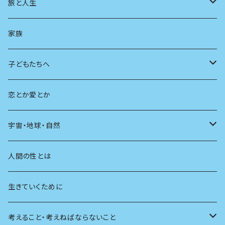
スポーツ
アニメ
その他
健康
日常生活
過去
旅と人生
AIと社会
日本の芸能
学ぶ楽しみ
現在
旅
家族
広告
未来
人生
子どもたちへ
教育
恋とか愛とか
友達
宇宙・地球・自然
学校
動物
人間の性とは
植物
生きていくために
天体
考えること・考えねばならないこと