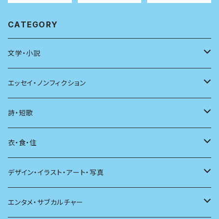
ンの実践
CATEGORY
文学・小説
日本
エッセイ・ノンフィクション
海外
エッセイ
詩・短歌
日本語
日記
詩
衣・食・住
文学理論
ノンフィクション
短歌
着る
デザイン・イラスト・アート・写真
評論
その他
その他
食べる
デザイン
エンタメ・サブカルチャー