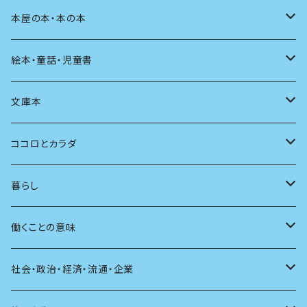
料理
文章術
評論
住う
イラスト
映画
本屋の本・本の本
発酵・麹
言葉
その他
アート
音楽
本屋さんの本
絵本・童話・児童書
言語
写真
マンガ
本の本
小さいお子さん向け
文庫本
批評
その他
テレビ
読書
自分で読めるようになったら
男性作家
ココロとカラダ
アンソロジー
インテリア
ラジオ
大人も楽しい絵本
女性作家
フェミニズム
暮らし
自伝・伝記
ファッション
マガジン
海外絵本
その他
カウンセリング
料理
働くことの意味
建築
その他
童話
人間関係
育児
仕事のヒント
社会・政治・経済・流通・企業