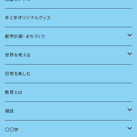
本と羊オリジナルグッズ
都市計画・まちづくり
都市
世界を考える
地方
思想
日常を楽しむ
まちづくり
教育とは
コミュニティ
雑誌
商いとは
母の友
〇〇学