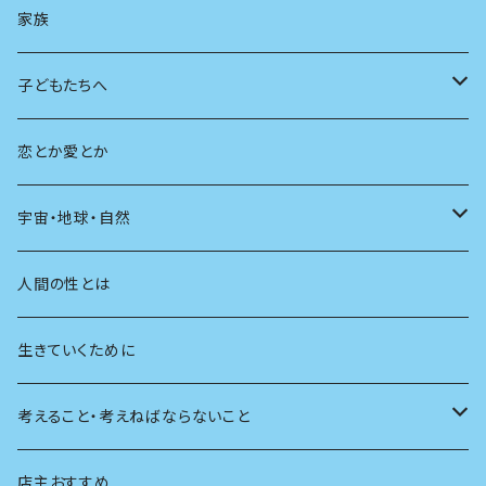
AIと社会
日本の芸能
学ぶ楽しみ
現在
旅
家族
広告
未来
人生
子どもたちへ
教育
恋とか愛とか
友達
宇宙・地球・自然
学校
動物
人間の性とは
植物
生きていくために
天体
考えること・考えねばならないこと
生物
創元社 シリーズ「あいだで考える」
店主おすすめ