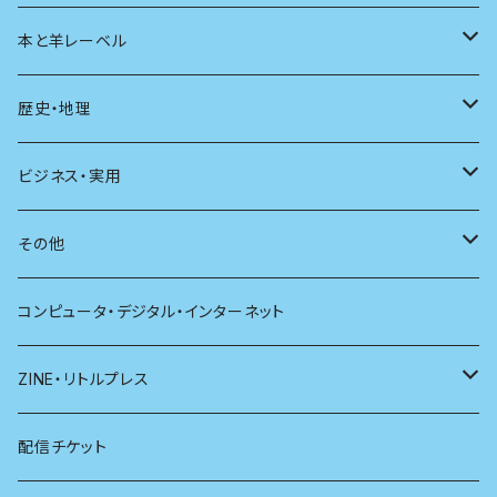
ユリイカ
動物
本と羊レーベル
現代思想
自然
電子版（EPub）
歴史・地理
新潮
科学
電子版（PDF）
歴史
ビジネス・実用
別冊太陽
社会
地理
雷鳥社辞典シリーズ
その他
哲学
珈琲
コンピュータ・デジタル・インターネット
医学
雑貨
ZINE・リトルプレス
看護学
心理学
電子版（EPub）
配信チケット