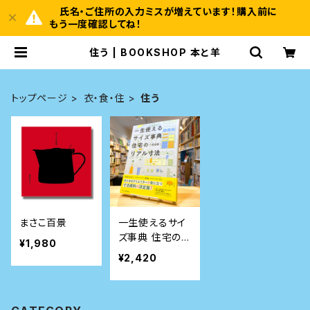
氏名・ご住所の入力ミスが増えています！購入前に
もう一度確認してね！
住う | BOOKSHOP 本と羊
トップページ
衣・食・住
住う
まさこ百景
一生使えるサイ
ズ事典 住宅のリ
¥1,980
アル寸法 完全版
¥2,420