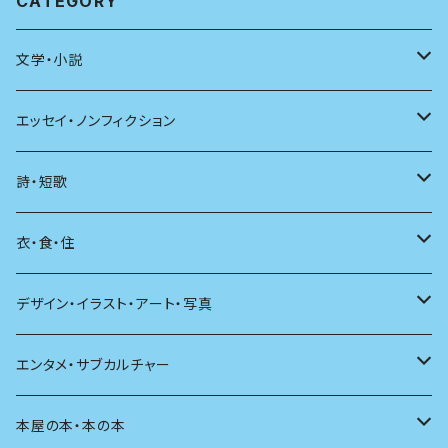
CATEGORY
文学・小説
日本
エッセイ・ノンフィクション
海外
エッセイ
詩・短歌
日本語
日記
詩
衣・食・住
文学理論
ノンフィクション
短歌
着る
デザイン・イラスト・アート・写真
評論
その他
その他
食べる
デザイン
エンタメ・サブカルチャー
料理
文章術
評論
住う
イラスト
映画
本屋の本・本の本