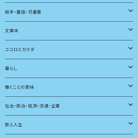
発酵・麹
言葉
その他
アート
音楽
本屋さんの本
絵本・童話・児童書
言語
写真
マンガ
本の本
小さいお子さん向け
文庫本
批評
その他
テレビ
読書
自分で読めるようになったら
男性作家
ココロとカラダ
アンソロジー
インテリア
ラジオ
大人も楽しい絵本
女性作家
フェミニズム
暮らし
自伝・伝記
ファッション
マガジン
海外絵本
その他
カウンセリング
料理
働くことの意味
建築
その他
童話
人間関係
育児
仕事のヒント
社会・政治・経済・流通・企業
スポーツ
アニメ
その他
健康
日常生活
過去
旅と人生