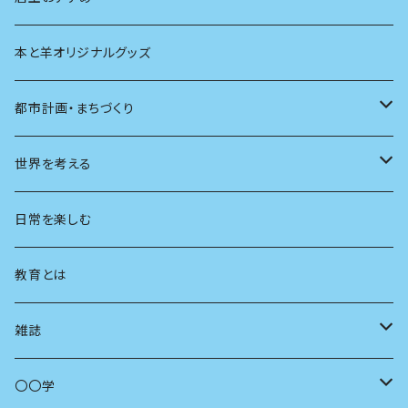
本と羊オリジナルグッズ
都市計画・まちづくり
都市
世界を考える
地方
思想
日常を楽しむ
まちづくり
教育とは
コミュニティ
雑誌
商いとは
母の友
〇〇学