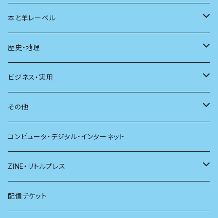
ユリイカ
動物
本と羊レーベル
現代思想
自然
電子版（EPub）
歴史・地理
新潮
科学
電子版（PDF）
歴史
ビジネス・実用
別冊太陽
社会
地理
雷鳥社辞典シリーズ
その他
哲学
珈琲
コンピュータ・デジタル・インターネット
医学
雑貨
ZINE・リトルプレス
看護学
心理学
電子版（EPub）
配信チケット