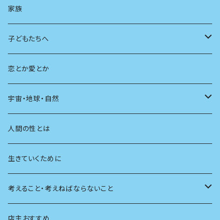
AIと社会
日本の芸能
学ぶ楽しみ
現在
旅
家族
広告
未来
人生
子どもたちへ
教育
恋とか愛とか
友達
宇宙・地球・自然
学校
動物
人間の性とは
植物
生きていくために
天体
考えること・考えねばならないこと
生物
創元社 シリーズ「あいだで考える」
店主おすすめ