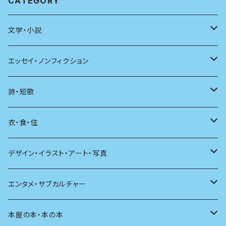
CATEGORY
文学・小説
日本
エッセイ・ノンフィクション
海外
エッセイ
詩・短歌
日本語
日記
詩
衣・食・住
文学理論
ノンフィクション
短歌
着る
デザイン・イラスト・アート・写真
評論
その他
その他
食べる
デザイン
エンタメ・サブカルチャー
料理
文章術
評論
住う
イラスト
映画
本屋の本・本の本