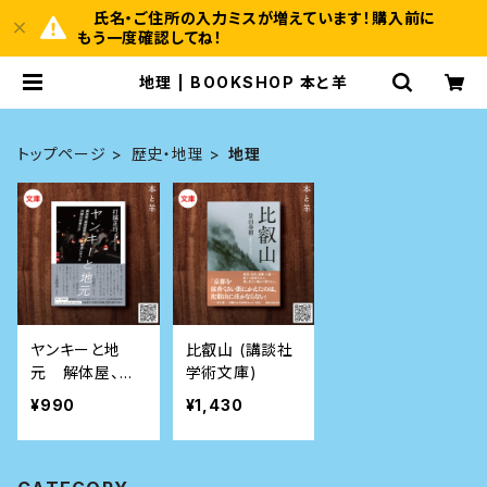
氏名・ご住所の入力ミスが増えています！購入前に
もう一度確認してね！
地理 | BOOKSHOP 本と羊
トップページ
歴史・地理
地理
ヤンキーと地
比叡山 (講談社
元 解体屋、風
学術文庫)
俗経営者、ヤミ
¥990
¥1,430
業者になった沖
縄の若者たち
(ちくま文庫)