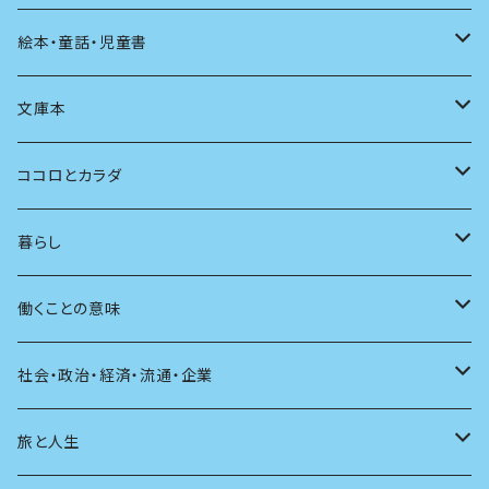
発酵・麹
言葉
その他
アート
音楽
本屋さんの本
絵本・童話・児童書
言語
写真
マンガ
本の本
小さいお子さん向け
文庫本
批評
その他
テレビ
読書
自分で読めるようになったら
男性作家
ココロとカラダ
アンソロジー
インテリア
ラジオ
大人も楽しい絵本
女性作家
フェミニズム
暮らし
自伝・伝記
ファッション
マガジン
海外絵本
その他
カウンセリング
料理
働くことの意味
建築
その他
童話
人間関係
育児
仕事のヒント
社会・政治・経済・流通・企業
スポーツ
アニメ
その他
健康
日常生活
過去
旅と人生