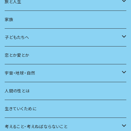
スポーツ
アニメ
その他
健康
日常生活
過去
旅と人生
AIと社会
日本の芸能
学ぶ楽しみ
現在
旅
家族
広告
未来
人生
子どもたちへ
教育
恋とか愛とか
友達
宇宙・地球・自然
学校
動物
人間の性とは
植物
生きていくために
天体
考えること・考えねばならないこと