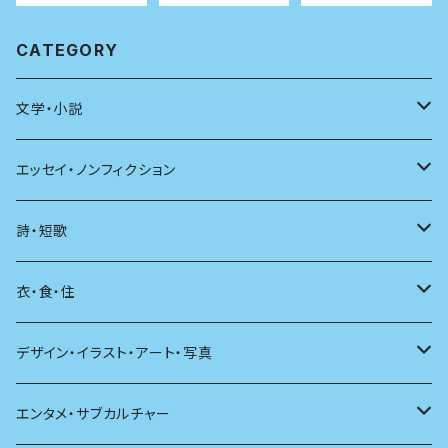
変える
クエスチョン
CATEGORY
文学・小説
日本
エッセイ・ノンフィクション
海外
エッセイ
詩・短歌
日本語
日記
詩
衣・食・住
文学理論
ノンフィクション
短歌
着る
デザイン・イラスト・アート・写真
評論
その他
その他
食べる
デザイン
エンタメ・サブカルチャー