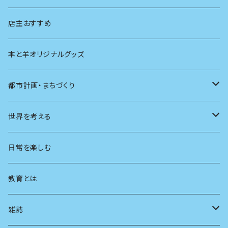
生物
創元社 シリーズ「あいだで考える」
店主おすすめ
本と羊オリジナルグッズ
都市計画・まちづくり
都市
世界を考える
地方
思想
日常を楽しむ
まちづくり
教育とは
コミュニティ
雑誌