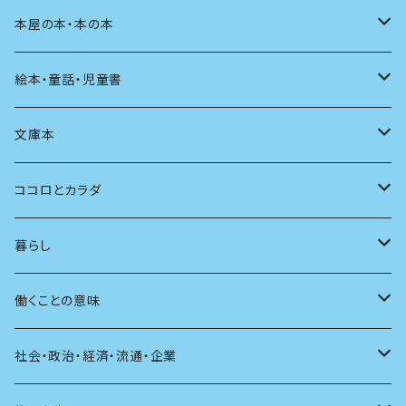
料理
文章術
評論
住う
イラスト
映画
本屋の本・本の本
発酵・麹
言葉
その他
アート
音楽
本屋さんの本
絵本・童話・児童書
言語
写真
マンガ
本の本
小さいお子さん向け
文庫本
批評
その他
テレビ
読書
自分で読めるようになったら
男性作家
ココロとカラダ
アンソロジー
インテリア
ラジオ
大人も楽しい絵本
女性作家
フェミニズム
暮らし
自伝・伝記
ファッション
マガジン
海外絵本
その他
カウンセリング
料理
働くことの意味
建築
その他
童話
人間関係
育児
仕事のヒント
社会・政治・経済・流通・企業