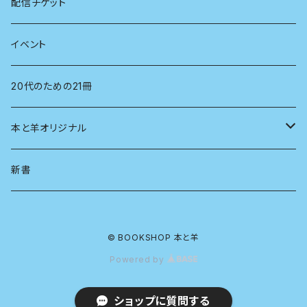
心理学
電子版（EPub）
配信チケット
経営学
電子版（PDF）
イベント
言語学
20代のための21冊
法律
本と羊オリジナル
人類学
アロマスプレー
新書
生物
© BOOKSHOP 本と羊
物理
Powered by
政治
ショップに質問する