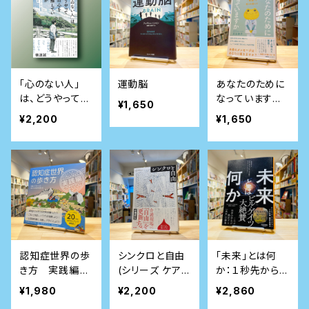
「心のない人」
運動脳
あなたのために
は、どうやって人
なっています
¥1,650
の心を理解して
か 暮らしの中
¥2,200
¥1,650
いるか──自閉
にある「看護」を
スペクトラム症
見つめ直して
者の生活史
認知症世界の歩
シンクロと自由
「未来」とは何
き方 実践編――対
(シリーズ ケアを
か：１秒先から宇
話とデザインが
ひらく)
宙の終わりまで
¥1,980
¥2,200
¥2,860
あなたの生活を
を見通すビッグ・