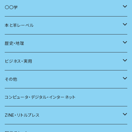
商いとは
母の友
〇〇学
ユリイカ
動物
本と羊レーベル
現代思想
自然
電子版（EPub）
歴史・地理
新潮
科学
電子版（PDF）
歴史
ビジネス・実用
別冊太陽
社会
地理
雷鳥社辞典シリーズ
その他
哲学
珈琲
コンピュータ・デジタル・インターネット
医学
雑貨
ZINE・リトルプレス
看護学