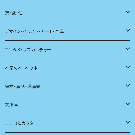
日本語
日記
詩
衣・食・住
文学理論
ノンフィクション
短歌
着る
デザイン・イラスト・アート・写真
評論
その他
その他
食べる
デザイン
エンタメ・サブカルチャー
料理
文章術
評論
住う
イラスト
映画
本屋の本・本の本
発酵・麹
言葉
その他
アート
音楽
本屋さんの本
絵本・童話・児童書
言語
写真
マンガ
本の本
小さいお子さん向け
文庫本
批評
その他
テレビ
読書
自分で読めるようになったら
男性作家
ココロとカラダ