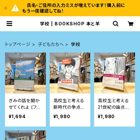
氏名・ご住所の入力ミスが増えています！購入前に
もう一度確認してね！
学校 | BOOKSHOP 本と羊
トップページ
子どもたちへ
学校
きみの話を聞か
高校生と考える
高校生と考える
せてくれよ (フレ
新時代の争点21
21世紀の論点
ーベル館文学の
(桐光学園大学
(桐光学園大学
¥1,694
¥1,980
¥1,980
森)
訪問授業)
訪問授業)