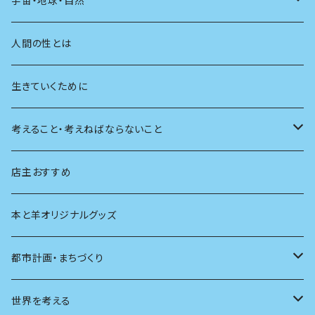
宇宙・地球・自然
学校
動物
人間の性とは
植物
生きていくために
天体
考えること・考えねばならないこと
生物
創元社 シリーズ「あいだで考える」
店主おすすめ
本と羊オリジナルグッズ
都市計画・まちづくり
都市
世界を考える