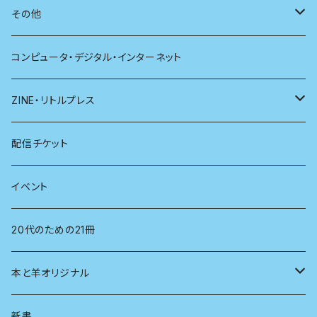
別冊太陽
社会
地理
雷鳥社辞典シリーズ
その他
哲学
珈琲
コンピュータ・デジタル・インターネット
医学
雑貨
ZINE・リトルプレス
看護学
心理学
電子版（EPub）
配信チケット
経営学
電子版（PDF）
イベント
言語学
20代のための21冊
法律
本と羊オリジナル
人類学
アロマスプレー
新書