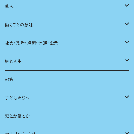
アンソロジー
インテリア
ラジオ
大人も楽しい絵本
女性作家
フェミニズム
暮らし
自伝・伝記
ファッション
マガジン
海外絵本
その他
カウンセリング
料理
働くことの意味
建築
その他
童話
人間関係
育児
仕事のヒント
社会・政治・経済・流通・企業
スポーツ
アニメ
その他
健康
日常生活
過去
旅と人生
AIと社会
日本の芸能
学ぶ楽しみ
現在
旅
家族
広告
未来
人生
子どもたちへ
教育
恋とか愛とか
友達