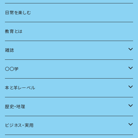
地方
思想
日常を楽しむ
まちづくり
教育とは
コミュニティ
雑誌
商いとは
母の友
〇〇学
ユリイカ
動物
本と羊レーベル
現代思想
自然
電子版（EPub）
歴史・地理
新潮
科学
電子版（PDF）
歴史
ビジネス・実用