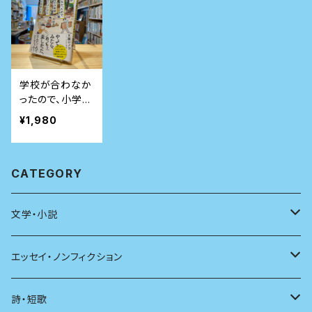
学校が合わなか
ったので、小学校
の6年間プレー
¥1,980
パークに通って
みました
CATEGORY
文学・小説
日本
エッセイ・ノンフィクション
海外
エッセイ
詩・短歌