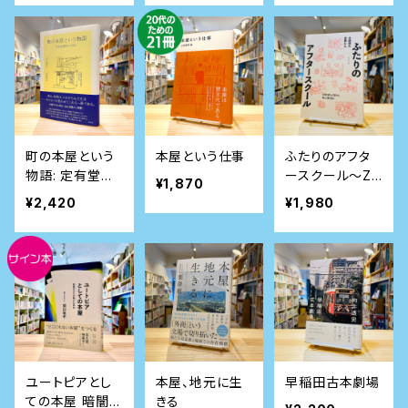
町の本屋という
本屋という仕事
ふたりのアフタ
物語: 定有堂書
ースクール〜ZI
¥1,870
店の43年
NEを作って届け
¥2,420
¥1,980
て、楽しく巻き込
む
ユートピアとし
本屋、地元に生
早稲田古本劇場
ての本屋 暗闇の
きる