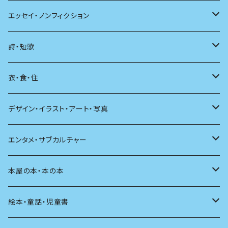
日本
エッセイ・ノンフィクション
海外
エッセイ
詩・短歌
日本語
日記
詩
衣・食・住
文学理論
ノンフィクション
短歌
着る
デザイン・イラスト・アート・写真
評論
その他
その他
食べる
デザイン
エンタメ・サブカルチャー
料理
文章術
評論
住う
イラスト
映画
本屋の本・本の本
発酵・麹
言葉
その他
アート
音楽
本屋さんの本
絵本・童話・児童書