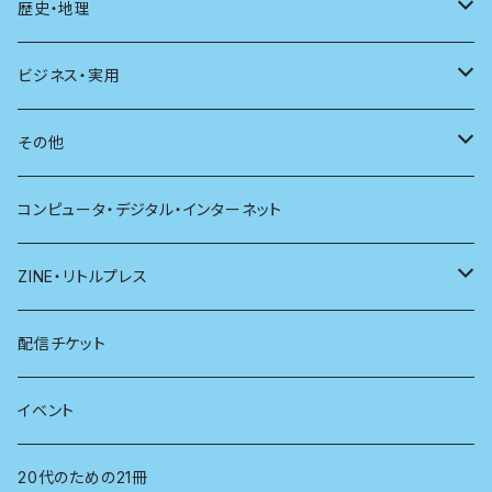
現代思想
自然
電子版（EPub）
歴史・地理
新潮
科学
電子版（PDF）
歴史
ビジネス・実用
別冊太陽
社会
地理
雷鳥社辞典シリーズ
その他
哲学
珈琲
コンピュータ・デジタル・インターネット
医学
雑貨
ZINE・リトルプレス
看護学
心理学
電子版（EPub）
配信チケット
経営学
電子版（PDF）
イベント
言語学
20代のための21冊