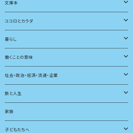
言語
写真
マンガ
本の本
小さいお子さん向け
文庫本
批評
その他
テレビ
読書
自分で読めるようになったら
男性作家
ココロとカラダ
アンソロジー
インテリア
ラジオ
大人も楽しい絵本
女性作家
フェミニズム
暮らし
自伝・伝記
ファッション
マガジン
海外絵本
その他
カウンセリング
料理
働くことの意味
建築
その他
童話
人間関係
育児
仕事のヒント
社会・政治・経済・流通・企業
スポーツ
アニメ
その他
健康
日常生活
過去
旅と人生
AIと社会
日本の芸能
学ぶ楽しみ
現在
旅
家族
広告
未来
人生
子どもたちへ