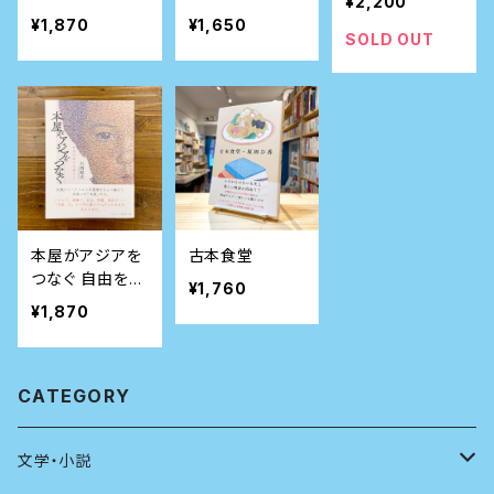
¥2,200
なかの確かな場
¥1,870
¥1,650
所（メッセージ付
SOLD OUT
きサイン本）
本屋がアジアを
古本食堂
つなぐ 自由を支
¥1,760
える者たち
¥1,870
CATEGORY
文学・小説