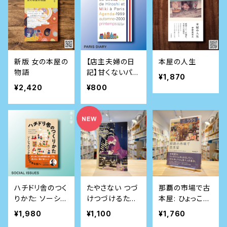
新版 女の本屋の
【店主夫婦の日
本屋の人生
物語
記】甘くないパリ
¥1,870
生活日記 1999
¥2,420
¥800
秋-2000春
ハチドリ舎のつく
たやさない つづ
那覇の市場で古
りかた: ソーシャ
けつづけるため
本屋: ひょっこり
ルブックカフェの
のマガジン Vol.
始めた〈ウララ〉
¥1,980
¥1,100
¥1,760
ある街へ
04
の日々