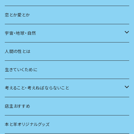
教育
恋とか愛とか
友達
宇宙・地球・自然
学校
動物
人間の性とは
植物
生きていくために
天体
考えること・考えねばならないこと
生物
創元社 シリーズ「あいだで考える」
店主おすすめ
本と羊オリジナルグッズ