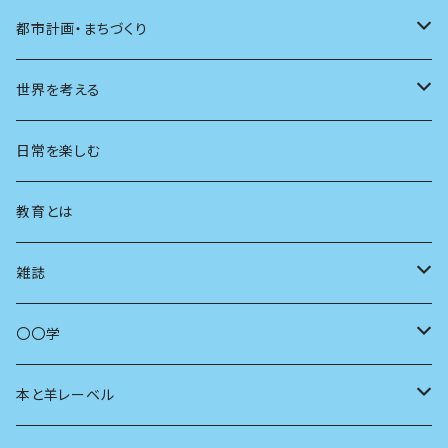
都市計画・まちづくり
都市
世界を考える
地方
思想
日常を楽しむ
まちづくり
教育とは
コミュニティ
雑誌
商いとは
母の友
〇〇学
ユリイカ
動物
本と羊レーベル