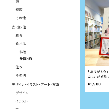
詩
短歌
その他
衣・食・住
着る
食べる
料理
発酵・麹
住う
「ありがとう
その他
ない」が感謝
¥1,980
デザイン・イラスト・アート・写真
デザイン
イラスト