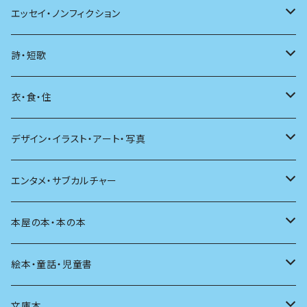
日本
エッセイ・ノンフィクション
海外
エッセイ
詩・短歌
日本語
日記
詩
衣・食・住
文学理論
ノンフィクション
短歌
着る
デザイン・イラスト・アート・写真
評論
その他
その他
食べる
デザイン
エンタメ・サブカルチャー
料理
文章術
評論
住う
イラスト
映画
本屋の本・本の本
発酵・麹
言葉
その他
アート
音楽
本屋さんの本
絵本・童話・児童書
言語
写真
マンガ
本の本
小さいお子さん向け
文庫本