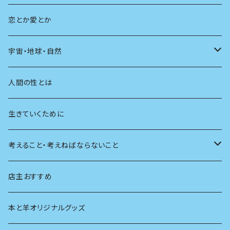
教育
恋とか愛とか
友達
宇宙・地球・自然
学校
動物
人間の性とは
植物
生きていくために
天体
考えること・考えねばならないこと
生物
創元社 シリーズ「あいだで考える」
店主おすすめ
本と羊オリジナルグッズ