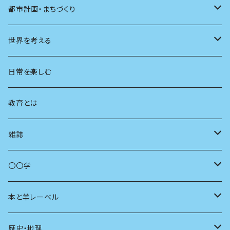
都市計画・まちづくり
都市
世界を考える
地方
思想
日常を楽しむ
まちづくり
教育とは
コミュニティ
雑誌
商いとは
母の友
〇〇学
ユリイカ
動物
本と羊レーベル
現代思想
自然
電子版（EPub）
歴史・地理