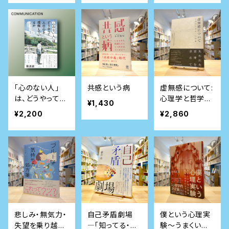
い選書 009)
「心のない人」
共感という病
虚無感について:
は、どうやって人
心理学と哲学へ
¥1,430
の心を理解して
の挑戦
¥2,200
¥2,860
いるか──自閉
スペクトラム症
者の生活史
悲しみ・無気力・
自己矛盾劇場
僕という心理実
失望を乗り越え
―「知ってる・見
験～うまくいか