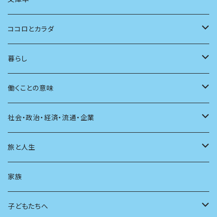
批評
その他
テレビ
読書
自分で読めるようになったら
男性作家
ココロとカラダ
アンソロジー
インテリア
ラジオ
大人も楽しい絵本
女性作家
フェミニズム
暮らし
自伝・伝記
ファッション
マガジン
海外絵本
その他
カウンセリング
料理
働くことの意味
建築
その他
童話
人間関係
育児
仕事のヒント
社会・政治・経済・流通・企業
スポーツ
アニメ
その他
健康
日常生活
過去
旅と人生
AIと社会
日本の芸能
学ぶ楽しみ
現在
旅
家族
広告
未来
人生
子どもたちへ