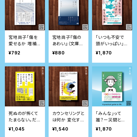
宮地尚子「傷を
宮地尚子『傷の
「いつも不安で
愛せるか 増補新
あわい』（文庫
頭がいっぱい」が
版」（文庫本）
本）
なくなる本
¥792
¥880
¥1,870
死ぬのが怖くて
カウンセリングと
「みんな」って
たまらない。だか
は何か 変化する
誰？ー災間と過
ら、その正体が
ということ (講談
疎をのびのび生
¥1,045
¥1,540
¥1,870
知りたかった。
社現代新書)
きる (教養みら