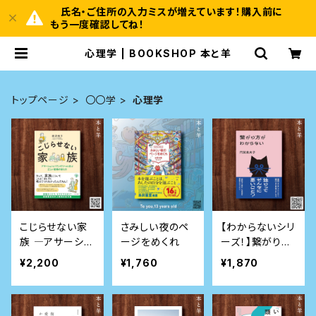
氏名・ご住所の入力ミスが増えています！購入前に
もう一度確認してね！
心理学 | BOOKSHOP 本と羊
トップページ
〇〇学
心理学
こじらせない家
さみしい夜のペ
【わからないシリ
族 ―アサーショ
ージをめくれ
ーズ！】繋がり方
ンとバウンダリー
がわからない
¥2,200
¥1,760
¥1,870
から学ぶ正しい
距離の保ち方