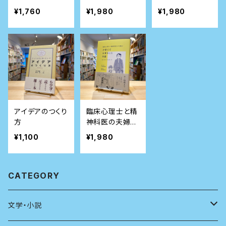
るセラピー ブル
えてる・正しいつ
ないのは、あな
¥1,760
¥1,980
¥1,980
ーな気持ちの処
もり」を考察する
たのせいじゃな
方箋
い
アイデアのつくり
臨床心理士と精
方
神科医の夫婦が
子育てで大事な
¥1,100
¥1,980
こと全部まとめ
てみました
CATEGORY
文学・小説