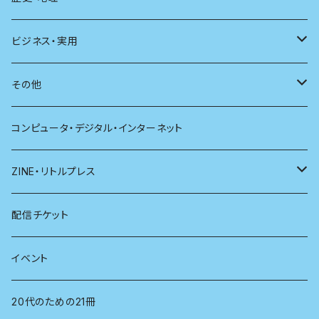
新潮
科学
電子版（PDF）
歴史
ビジネス・実用
別冊太陽
社会
地理
雷鳥社辞典シリーズ
その他
哲学
珈琲
コンピュータ・デジタル・インターネット
医学
雑貨
ZINE・リトルプレス
看護学
心理学
電子版（EPub）
配信チケット
経営学
電子版（PDF）
イベント
言語学
20代のための21冊