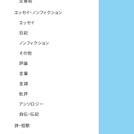
文章術
エッセイ・ノンフィクション
エッセイ
日記
ノンフィクション
その他
評論
言葉
言語
批評
アンソロジー
自伝・伝記
詩・短歌