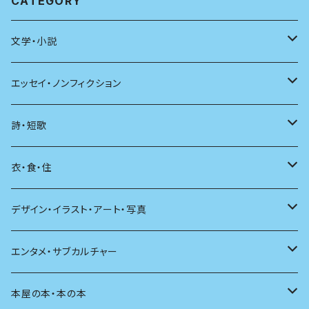
CATEGORY
文学・小説
日本
エッセイ・ノンフィクション
海外
エッセイ
詩・短歌
日本語
日記
詩
衣・食・住
文学理論
ノンフィクション
短歌
着る
デザイン・イラスト・アート・写真
評論
その他
その他
食べる
デザイン
エンタメ・サブカルチャー
料理
文章術
評論
住う
イラスト
映画
本屋の本・本の本