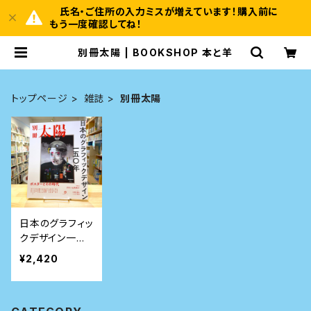
氏名・ご住所の入力ミスが増えています！購入前に
もう一度確認してね！
別冊太陽 | BOOKSHOP 本と羊
トップページ
雑誌
別冊太陽
日本のグラフィッ
クデザイン一五
〇年: ポスターと
¥2,420
その時代 (別冊
太陽)