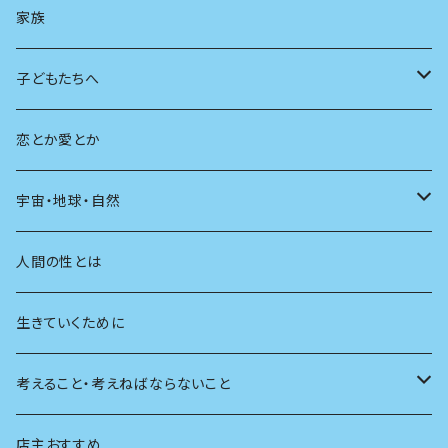
AIと社会
日本の芸能
学ぶ楽しみ
現在
旅
家族
広告
未来
人生
子どもたちへ
教育
恋とか愛とか
友達
宇宙・地球・自然
学校
動物
人間の性とは
植物
生きていくために
天体
考えること・考えねばならないこと
生物
創元社 シリーズ「あいだで考える」
店主おすすめ