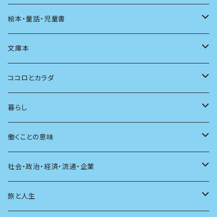
発酵・麹
言葉
その他
アート
音楽
本屋さんの本
絵本・童話・児童書
言語
写真
マンガ
本の本
小さいお子さん向け
文庫本
批評
その他
テレビ
読書
自分で読めるようになったら
男性作家
ココロとカラダ
アンソロジー
インテリア
ラジオ
大人も楽しい絵本
女性作家
フェミニズム
暮らし
自伝・伝記
ファッション
マガジン
海外絵本
その他
カウンセリング
料理
働くことの意味
建築
その他
童話
人間関係
育児
仕事のヒント
社会・政治・経済・流通・企業
スポーツ
アニメ
その他
健康
日常生活
過去
旅と人生