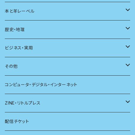
ユリイカ
動物
本と羊レーベル
現代思想
自然
電子版（EPub）
歴史・地理
新潮
科学
電子版（PDF）
歴史
ビジネス・実用
別冊太陽
社会
地理
雷鳥社辞典シリーズ
その他
哲学
珈琲
コンピュータ・デジタル・インターネット
医学
雑貨
ZINE・リトルプレス
看護学
心理学
電子版（EPub）
配信チケット