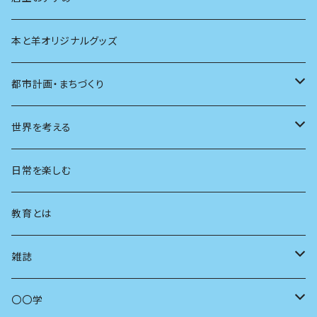
本と羊オリジナルグッズ
都市計画・まちづくり
都市
世界を考える
地方
思想
日常を楽しむ
まちづくり
教育とは
コミュニティ
雑誌
商いとは
母の友
〇〇学