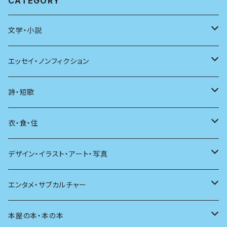
CATEGORY
文学・小説
日本
エッセイ・ノンフィクション
海外
エッセイ
詩・短歌
日本語
日記
詩
衣・食・住
文学理論
ノンフィクション
短歌
着る
デザイン・イラスト・アート・写真
評論
その他
その他
食べる
デザイン
エンタメ・サブカルチャー
料理
文章術
評論
住う
イラスト
映画
本屋の本・本の本