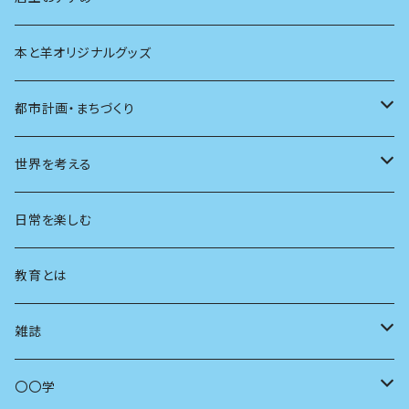
本と羊オリジナルグッズ
都市計画・まちづくり
都市
世界を考える
地方
思想
日常を楽しむ
まちづくり
教育とは
コミュニティ
雑誌
商いとは
母の友
〇〇学