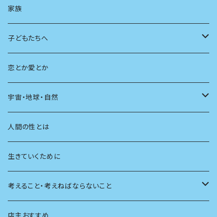
AIと社会
日本の芸能
学ぶ楽しみ
現在
旅
家族
広告
未来
人生
子どもたちへ
教育
恋とか愛とか
友達
宇宙・地球・自然
学校
動物
人間の性とは
植物
生きていくために
天体
考えること・考えねばならないこと
生物
創元社 シリーズ「あいだで考える」
店主おすすめ