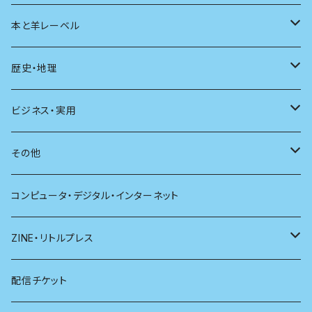
ユリイカ
動物
本と羊レーベル
現代思想
自然
電子版（EPub）
歴史・地理
新潮
科学
電子版（PDF）
歴史
ビジネス・実用
別冊太陽
社会
地理
雷鳥社辞典シリーズ
その他
哲学
珈琲
コンピュータ・デジタル・インターネット
医学
雑貨
ZINE・リトルプレス
看護学
心理学
電子版（EPub）
配信チケット