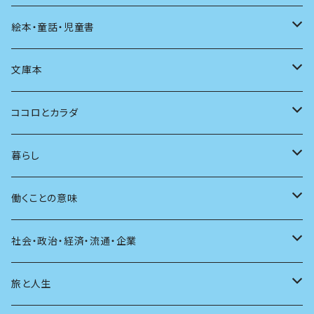
発酵・麹
言葉
その他
アート
音楽
本屋さんの本
絵本・童話・児童書
言語
写真
マンガ
本の本
小さいお子さん向け
文庫本
批評
その他
テレビ
読書
自分で読めるようになったら
男性作家
ココロとカラダ
アンソロジー
インテリア
ラジオ
大人も楽しい絵本
女性作家
フェミニズム
暮らし
自伝・伝記
ファッション
マガジン
海外絵本
その他
カウンセリング
料理
働くことの意味
建築
その他
童話
人間関係
育児
仕事のヒント
社会・政治・経済・流通・企業
スポーツ
アニメ
その他
健康
日常生活
過去
旅と人生