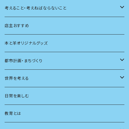
天体
考えること・考えねばならないこと
生物
創元社 シリーズ「あいだで考える」
店主おすすめ
本と羊オリジナルグッズ
都市計画・まちづくり
都市
世界を考える
地方
思想
日常を楽しむ
まちづくり
教育とは