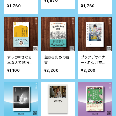
¥1,870
思考を鍛える
¥1,760
¥1,760
「読み方」10講
ずっと幸せなら
生きるための読
ブックデザイナ
本なんて読まな
書
ー・名久井直子
かった: 人生の
が行く 印刷・紙
¥1,100
¥2,200
¥2,200
悩み・苦しみに
もの、工場見学
効く名作33 (幻
記
冬舎新書)