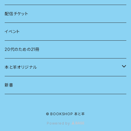
看護学
心理学
電子版（EPub）
配信チケット
経営学
電子版（PDF）
イベント
言語学
20代のための21冊
法律
本と羊オリジナル
人類学
アロマスプレー
新書
生物
© BOOKSHOP 本と羊
物理
Powered by