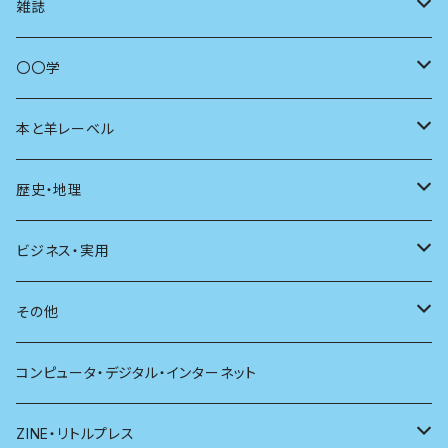
コミュニティ
雑誌
商いとは
母の友
〇〇学
ユリイカ
動物
本と羊レーベル
現代思想
自然
電子版（EPub）
歴史・地理
新潮
科学
電子版（PDF）
歴史
ビジネス・実用
別冊太陽
社会
地理
雷鳥社辞典シリーズ
その他
哲学
珈琲
コンピュータ・デジタル・インターネット
医学
雑貨
ZINE・リトルプレス