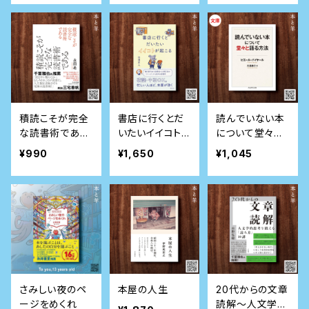
変える読書」の
すすめ
積読こそが完全
書店に行くとだ
読んでいない本
な読書術である
いたいイイコト
について堂々と
(ちくま文庫)
が起こる
語る方法
¥990
¥1,650
¥1,045
さみしい夜のペ
本屋の人生
20代からの文章
ージをめくれ
読解～人文学的