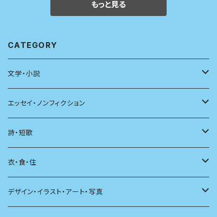
もっと見る
CATEGORY
文学・小説
日本
エッセイ・ノンフィクション
海外
エッセイ
詩・短歌
日本語
日記
詩
衣・食・住
文学理論
ノンフィクション
短歌
着る
デザイン・イラスト・アート・写真