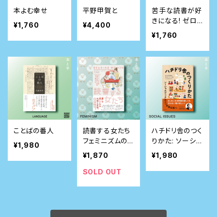
本よむ幸せ
平野甲賀と
苦手な読書が好
きになる! ゼロ
¥1,760
¥4,400
からの読書教室
¥1,760
ことばの番人
読書する女たち
ハチドリ舎のつく
フェミニズムの
りかた: ソーシャ
¥1,980
名著は私の人生
ルブックカフェの
¥1,870
¥1,980
をどう変えたか
ある街へ
SOLD OUT