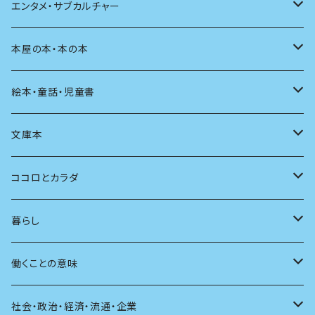
評論
その他
その他
食べる
デザイン
エンタメ・サブカルチャー
料理
文章術
評論
住う
イラスト
映画
本屋の本・本の本
発酵・麹
言葉
その他
アート
音楽
本屋さんの本
絵本・童話・児童書
言語
写真
マンガ
本の本
小さいお子さん向け
文庫本
批評
その他
テレビ
読書
自分で読めるようになったら
男性作家
ココロとカラダ
アンソロジー
インテリア
ラジオ
大人も楽しい絵本
女性作家
フェミニズム
暮らし
自伝・伝記
ファッション
マガジン
海外絵本
その他
カウンセリング
料理
働くことの意味
建築
その他
童話
人間関係
育児
仕事のヒント
社会・政治・経済・流通・企業