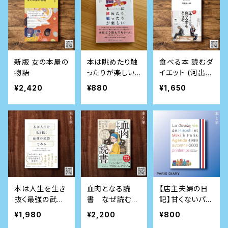
新版 女の本屋の
本は眺めたり触
食べる本 読むダ
物語
ったりが楽しい
イエット (河出新
(ちくま文庫)
書)
¥2,420
¥880
¥1,650
本は人生を生き
血肉となる読
【店主夫婦の日
抜く最強の武器
書 なぜ読むこ
記】甘くないパリ
である 問いから
とだけが人生を
生活日記 1999
¥1,980
¥2,200
¥800
始める「自分を
変えるのか
秋-2000春