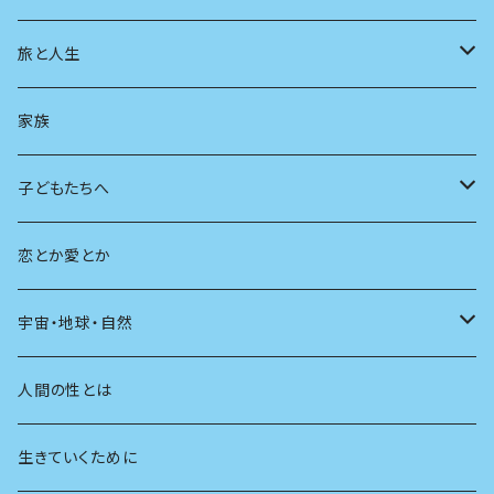
スポーツ
アニメ
その他
健康
日常生活
過去
旅と人生
AIと社会
日本の芸能
学ぶ楽しみ
現在
旅
家族
広告
未来
人生
子どもたちへ
教育
恋とか愛とか
友達
宇宙・地球・自然
学校
動物
人間の性とは
植物
生きていくために