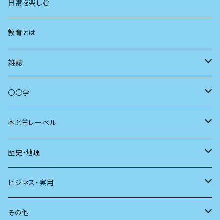
地方
思想
日常を楽しむ
まちづくり
教育とは
コミュニティ
雑誌
商いとは
母の友
〇〇学
ユリイカ
動物
本と羊レーベル
現代思想
自然
電子版（EPub）
歴史・地理
新潮
科学
電子版（PDF）
歴史
ビジネス・実用
別冊太陽
社会
地理
雷鳥社辞典シリーズ
その他