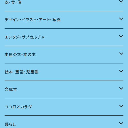
日本語
日記
詩
衣・食・住
文学理論
ノンフィクション
短歌
着る
デザイン・イラスト・アート・写真
評論
その他
その他
食べる
デザイン
エンタメ・サブカルチャー
料理
文章術
評論
住う
イラスト
映画
本屋の本・本の本
発酵・麹
言葉
その他
アート
音楽
本屋さんの本
絵本・童話・児童書
言語
写真
マンガ
本の本
小さいお子さん向け
文庫本
批評
その他
テレビ
読書
自分で読めるようになったら
男性作家
ココロとカラダ
アンソロジー
インテリア
ラジオ
大人も楽しい絵本
女性作家
フェミニズム
暮らし