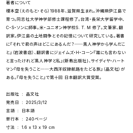
著者について
榎本空（えのもと・そら）1988年、滋賀県生まれ。沖縄県伊江島で
育つ。同志社大学神学部修士課程修了。台湾・長栄大学留学中、
C・S・ソンに師事。米・ユニオン神学校S. T. M 修了。文筆家、翻
訳家。伊江島の土地闘争とその記憶について研究している。著書
に『それで君の声はどこにあるんだ？──黒人神学から学んだこ
と』（岩波書店）、翻訳書にジェイムズ・H・コーン『誰にも言わない
と言ったけれど――黒人神学と私』(新教出版社)、サイディヤ・ハート
マン『母を失うこと──大西洋奴隷航路をたどる旅』（晶文社）が
ある。『母を失うこと』で第十回 日本翻訳大賞受賞。
出版社 ‏ : ‎ 晶文社
発売日 ‏ : ‎ 2025/3/12
言語 ‏ : ‎ 日本語
単行本 ‏ : ‎ 240ページ
寸法 ‏ : ‎ 1.6 x 13 x 19 cm