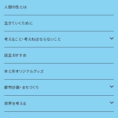
学校
動物
人間の性とは
植物
生きていくために
天体
考えること・考えねばならないこと
生物
創元社 シリーズ「あいだで考える」
店主おすすめ
本と羊オリジナルグッズ
都市計画・まちづくり
都市
世界を考える