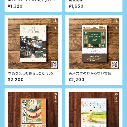
文庫)
¥1,320
¥1,650
季節を楽しむ暮らしごと 365日
英米文学のわからない言葉
日々の小さな発見が愛おしい古
¥2,200
¥2,200
都の春夏秋冬