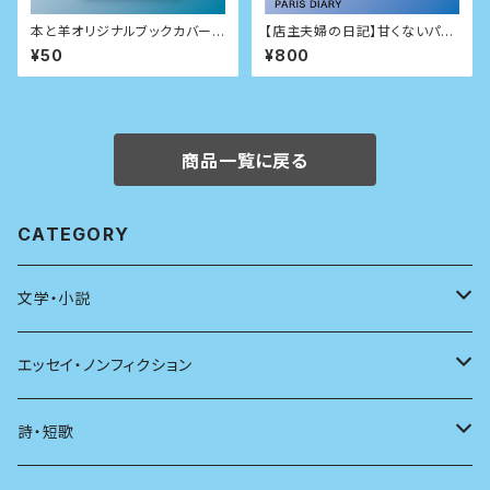
本と羊オリジナルブックカバー
【店主夫婦の日記】甘くないパリ
（カバーのみの購入不可）
生活日記 1999秋-2000春
¥50
¥800
商品一覧に戻る
CATEGORY
文学・小説
日本
エッセイ・ノンフィクション
海外
エッセイ
詩・短歌