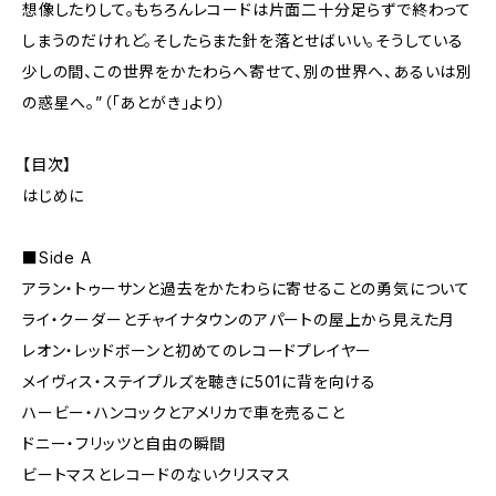
想像したりして。もちろんレコードは片面二十分足らずで終わって
しまうのだけれど。そしたらまた針を落とせばいい。そうしている
少しの間、この世界をかたわらへ寄せて、別の世界へ、あるいは別
の惑星へ。”（「あとがき」より）
【目次】
はじめに
■Side A
アラン・トゥーサンと過去をかたわらに寄せることの勇気について
ライ・クーダーとチャイナタウンのアパートの屋上から見えた月
レオン・レッドボーンと初めてのレコードプレイヤー
メイヴィス・ステイプルズを聴きに501に背を向ける
ハービー・ハンコックとアメリカで車を売ること
ドニー・フリッツと自由の瞬間
ビートマスとレコードのないクリスマス