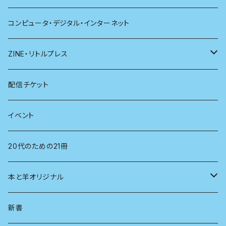
哲学
珈琲
コンピュータ・デジタル・インターネット
医学
雑貨
ZINE・リトルプレス
看護学
心理学
電子版（EPub）
配信チケット
経営学
電子版（PDF）
イベント
言語学
20代のための21冊
法律
本と羊オリジナル
人類学
アロマスプレー
新書