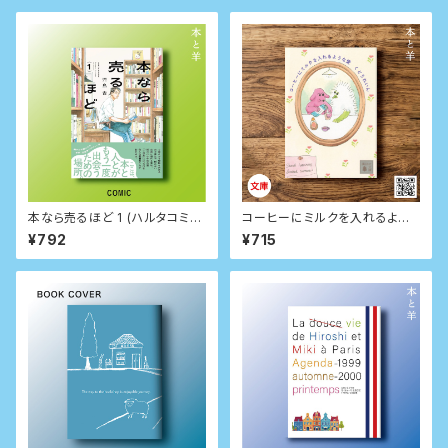
本なら売るほど 1 (ハルタコミッ
コーヒーにミルクを入れるよう
クス)
な愛（サイン本）
¥792
¥715