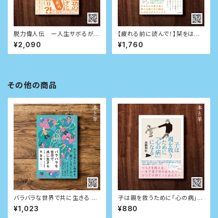
脱力偉人伝 ー人生サボるが勝
【疲れる前に読んで！】栞をはさ
ちー
むように休めばいい
¥2,090
¥1,760
その他の商品
バラバラな世界で共に生きる リ
子は親を救うために「心の病」に
チャード・ローティの哲学 (NHK
なる (ちくま文庫)
¥1,023
¥880
出版新書)