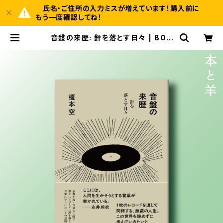
氏名・ご住所の入力ミスが増えています！購入前に
もう一度確認してね！
音盤の来歴: 針を落とす日々 | BOO
KSHOP 本と羊