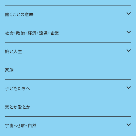
自伝・伝記
ファッション
マガジン
海外絵本
その他
カウンセリング
料理
働くことの意味
建築
その他
童話
人間関係
育児
仕事のヒント
社会・政治・経済・流通・企業
スポーツ
アニメ
その他
健康
日常生活
過去
旅と人生
AIと社会
日本の芸能
学ぶ楽しみ
現在
旅
家族
広告
未来
人生
子どもたちへ
教育
恋とか愛とか
友達
宇宙・地球・自然