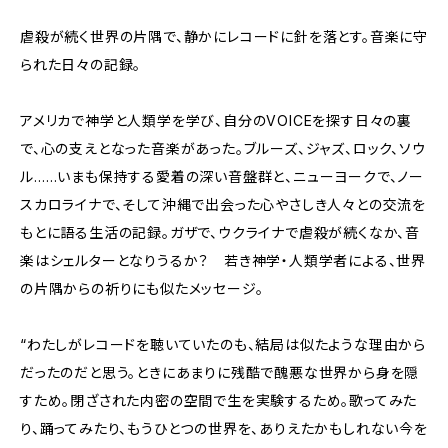
虐殺が続く世界の片隅で、静かにレコードに針を落とす。音楽に守
られた日々の記録。
アメリカで神学と人類学を学び、自分のVOICEを探す日々の裏
で、心の支えとなった音楽があった。ブルーズ、ジャズ、ロック、ソウ
ル……いまも保持する愛着の深い音盤群と、ニューヨークで、ノー
スカロライナで、そして沖縄で出会った心やさしき人々との交流を
もとに語る生活の記録。ガザで、ウクライナで虐殺が続くなか、音
楽はシェルターとなりうるか？ 若き神学・人類学者による、世界
の片隅からの祈りにも似たメッセージ。
“わたしがレコードを聴いていたのも、結局は似たような理由から
だったのだと思う。ときにあまりに残酷で醜悪な世界から身を隠
すため。閉ざされた内密の空間で生を実験するため。歌ってみた
り、踊ってみたり、もうひとつの世界を、ありえたかもしれない今を