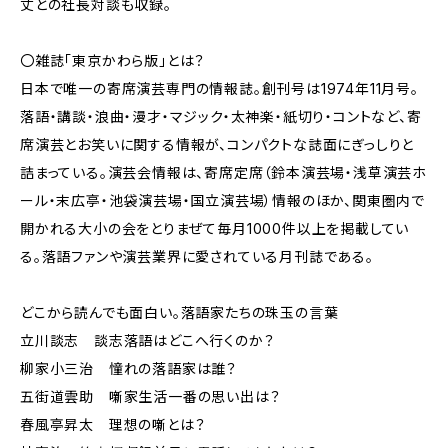
丈との社長対談も収録。
〇雑誌「東京かわら版」とは？
日本で唯一の寄席演芸専門の情報誌。創刊号は1974年11月号。
落語・講談・浪曲・漫才・マジック・太神楽・紙切り・コントなど、寄
席演芸とお笑いに関する情報が、コンパクトな誌面にぎっしりと
詰まっている。演芸会情報は、寄席定席（鈴本演芸場・浅草演芸ホ
ール・末広亭・池袋演芸場・国立演芸場）情報のほか、関東圏内で
開かれる大小の会をとりまぜて毎月1000件以上を掲載してい
る。落語ファンや演芸業界に愛されている月刊誌である。
どこから読んでも面白い。落語家たちの珠玉の言葉
立川談志 談志落語はどこへ行くのか？
柳家小三治 憧れの落語家は誰？
五街道雲助 噺家生活一番の思い出は？
春風亭昇太 理想の噺とは？