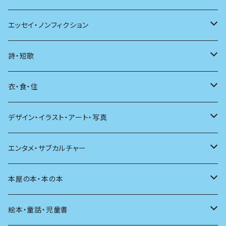
日本
エッセイ・ノンフィクション
海外
エッセイ
詩・短歌
日本語
日記
詩
衣・食・住
文学理論
ノンフィクション
短歌
着る
デザイン・イラスト・アート・写真
評論
その他
その他
食べる
デザイン
エンタメ・サブカルチャー
料理
文章術
評論
住う
イラスト
映画
本屋の本・本の本
発酵・麹
言葉
その他
アート
音楽
本屋さんの本
絵本・童話・児童書