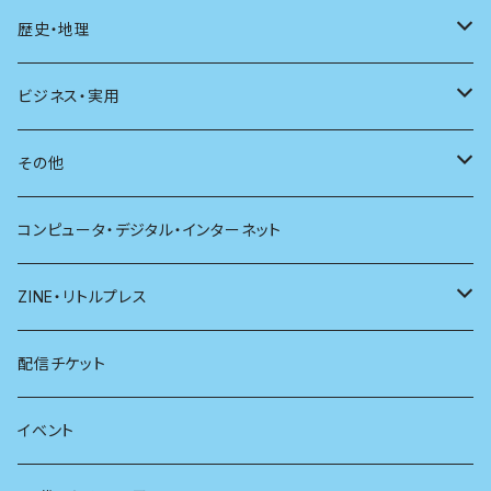
現代思想
自然
電子版（EPub）
歴史・地理
新潮
科学
電子版（PDF）
歴史
ビジネス・実用
別冊太陽
社会
地理
雷鳥社辞典シリーズ
その他
哲学
珈琲
コンピュータ・デジタル・インターネット
医学
雑貨
ZINE・リトルプレス
看護学
心理学
電子版（EPub）
配信チケット
経営学
電子版（PDF）
イベント