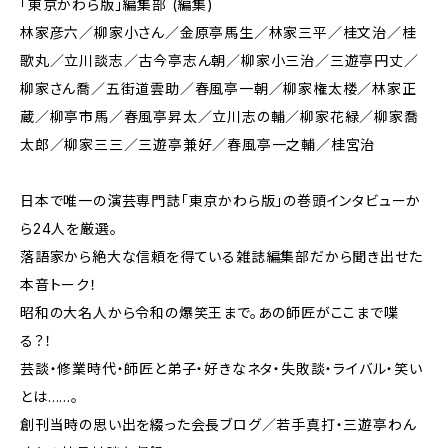
「東京かわら版」編集部 (編集)
林家彦六／柳家小さん／金原亭馬生／林家三平／桂文治／桂
歌丸／立川談志／古今亭志ん朝／柳家小三治／三遊亭円丈／
柳家さん喬／五街道雲助／春風亭一朝／柳家権太楼／林家正
蔵／柳亭市馬／春風亭昇太／立川志の輔／柳家花緑／柳家喬
太郎／柳家三三／三遊亭兼好／春風亭一之輔／桂宮治
日本で唯一の演芸専門誌「東京かわら版」の巻頭インタビューか
ら24人を厳選。
落語家から絶大な信頼を得ている雑誌編集部だから聞き出せた
本音トーク！
昭和の大名人から令和の爆笑王まで。あの師匠がここまで喋
る？！
芸談・修業時代・師匠と弟子・好きなネタ・失敗談・ライバル・笑い
とは……。
創刊当時の思い出を綴った会長ブログ／若手真打・三遊亭わん