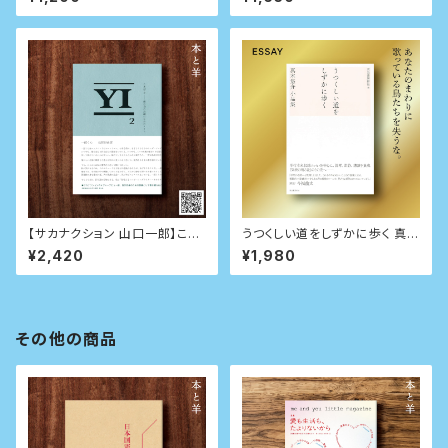
（サイン本）
【サカナクション 山口一郎】こと
うつくしい道をしずかに歩く 真木
ば２: 僕自身の訓練のためのノ
悠介 小品集
¥2,420
¥1,980
ート
その他の商品