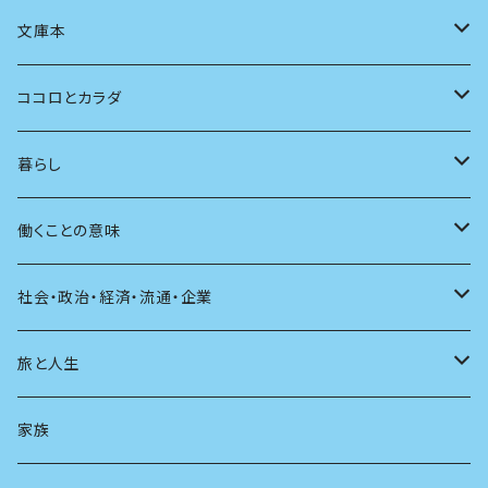
言語
写真
マンガ
本の本
小さいお子さん向け
文庫本
批評
その他
テレビ
読書
自分で読めるようになったら
男性作家
ココロとカラダ
アンソロジー
インテリア
ラジオ
大人も楽しい絵本
女性作家
フェミニズム
暮らし
自伝・伝記
ファッション
マガジン
海外絵本
その他
カウンセリング
料理
働くことの意味
建築
その他
童話
人間関係
育児
仕事のヒント
社会・政治・経済・流通・企業
スポーツ
アニメ
その他
健康
日常生活
過去
旅と人生
AIと社会
日本の芸能
学ぶ楽しみ
現在
旅
家族