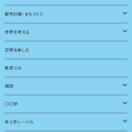
都市計画・まちづくり
都市
世界を考える
地方
思想
日常を楽しむ
まちづくり
教育とは
コミュニティ
雑誌
商いとは
母の友
〇〇学
ユリイカ
動物
本と羊レーベル