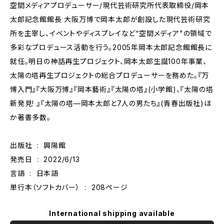
空間メディアプロデューサー/現代芸術研究所代表取締役/岡本
太郎記念館館長 大阪万博で岡本太郎が創設した現代芸術研究
所を主宰し、イベントやディスプレイなど“空間メディア"の領域で
多彩なプロデュース活動を行う。2005年岡本太郎記念館館長に
就任。明日の神話再生プロジェクト、岡本太郎生誕100年事業、
太陽の塔再生プロジェクトの総合プロデューサーを務めた。『万
博入門』『大阪万博』『岡本藝術』『太陽の塔』(小学館)、『太陽の塔
新発見! 』『太陽の塔—岡本太郎と7人の男たち』(青春出版社)ほ
か著書多数。
出版社 ‏ : ‎ 興陽館
発売日 ‏ : ‎ 2022/6/13
言語 ‏ : ‎ 日本語
単行本（ソフトカバー） ‏ : ‎ 208ページ
International shipping available