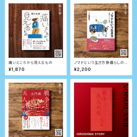
痛いところから見えるもの
ノマドという生き方――旅暮らしの人
類学
¥1,870
¥2,200