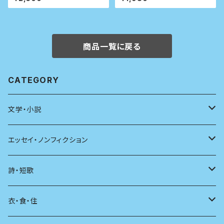
よりないから
商品一覧に戻る
CATEGORY
文学・小説
日本
エッセイ・ノンフィクション
海外
エッセイ
詩・短歌
日本語
日記
詩
衣・食・住