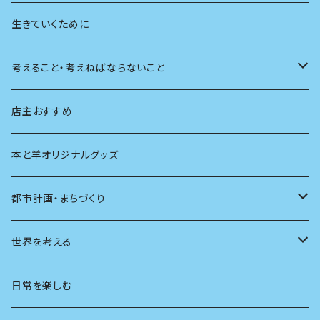
植物
生きていくために
天体
考えること・考えねばならないこと
生物
創元社 シリーズ「あいだで考える」
店主おすすめ
本と羊オリジナルグッズ
都市計画・まちづくり
都市
世界を考える
地方
思想
日常を楽しむ