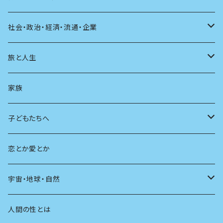
建築
その他
童話
人間関係
育児
仕事のヒント
社会・政治・経済・流通・企業
スポーツ
アニメ
その他
健康
日常生活
過去
旅と人生
AIと社会
日本の芸能
学ぶ楽しみ
現在
旅
家族
広告
未来
人生
子どもたちへ
教育
恋とか愛とか
友達
宇宙・地球・自然
学校
動物
人間の性とは