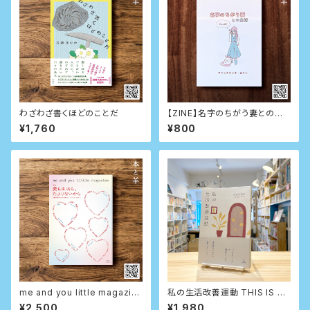
わざわざ書くほどのことだ
【ZINE】名字のちがう妻との生
活 ぜんぶ盛り
¥1,760
¥800
me and you little magazin
私の生活改善運動 THIS IS M
e vol.1 特集：愛も生活も、た
Y LIFE
¥2,500
¥1,980