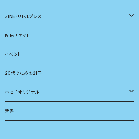
医学
雑貨
ZINE・リトルプレス
看護学
心理学
電子版（EPub）
配信チケット
経営学
電子版（PDF）
イベント
言語学
20代のための21冊
法律
本と羊オリジナル
人類学
アロマスプレー
新書
生物