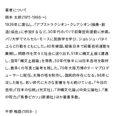
著者について
岡本 太郎(1911-1996→)
1929年に渡仏し、『アプストラクシオン・クレアシオン(抽象・創
造)協会』に参加するなど、30年代のパリで前衛芸術運動に参画。
パリ大学でマルセル・モースに民族学を学び、ジョルジュ・バタイ
ユらと行動をともにした。40年帰国。戦後日本で前衛芸術運動を
展開し、問題作を次々と社会に送り出す。51年に縄文土器と遭遇
し、翌年「縄文土器論」を発表。50年代後半には日本各地を取材
し、数多くの写真と論考を残した。70年大阪万博のテーマプロデ
ューサーに就任。太陽の塔を制作し、国民的存在になる。96年に
没した後も、若い世代に大きな影響を与え続けている。『今日の
芸術』『日本の伝統』(光文社)、『沖縄文化論』(中央公論社)、『美
の呪力』『青春ピカソ』(新潮社)ほか著書多数。
平野 暁臣(1959- )