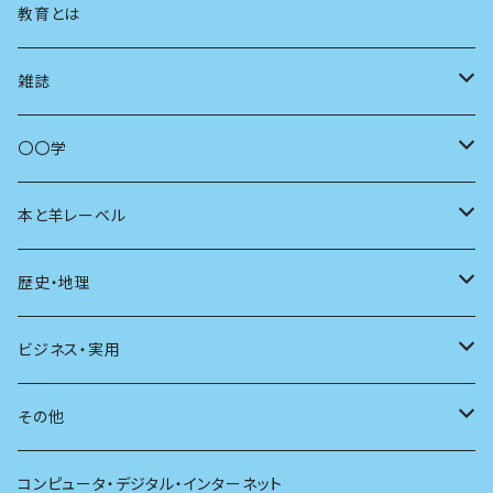
まちづくり
教育とは
コミュニティ
雑誌
商いとは
母の友
〇〇学
ユリイカ
動物
本と羊レーベル
現代思想
自然
電子版（EPub）
歴史・地理
新潮
科学
電子版（PDF）
歴史
ビジネス・実用
別冊太陽
社会
地理
雷鳥社辞典シリーズ
その他
哲学
珈琲
コンピュータ・デジタル・インターネット