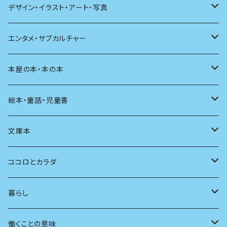
文学理論
ノンフィクション
短歌
着る
デザイン・イラスト・アート・写真
評論
その他
その他
食べる
デザイン
エンタメ・サブカルチャー
料理
文章術
評論
住う
イラスト
映画
本屋の本・本の本
発酵・麹
言葉
その他
アート
音楽
本屋さんの本
絵本・童話・児童書
言語
写真
マンガ
本の本
小さいお子さん向け
文庫本
批評
その他
テレビ
読書
自分で読めるようになったら
男性作家
ココロとカラダ
アンソロジー
インテリア
ラジオ
大人も楽しい絵本
女性作家
フェミニズム
暮らし
自伝・伝記
ファッション
マガジン
海外絵本
その他
カウンセリング
料理
働くことの意味