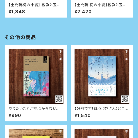
【土門蘭初の小説】 戦争と五人
【土門蘭 初の小説】戦争と五人
の女 （河出書房新社版）
の女（サイン本）京都文鳥社版
¥1,848
¥2,420
その他の商品
やりたいことが見つからない君
【好評です！ほうじ茶さん】どこか
へ (小学館Youth Books)
でちょっとずつ傷ついてるやさし
¥990
¥1,540
いみんなへ