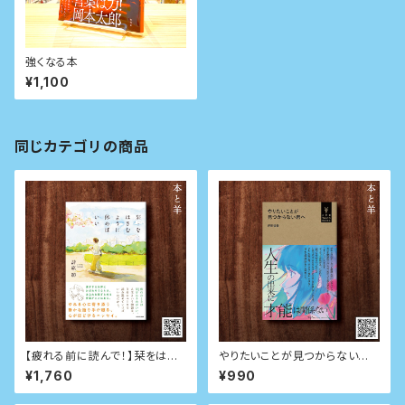
強くなる本
¥1,100
同じカテゴリの商品
【疲れる前に読んで！】栞をはさ
やりたいことが見つからない君
むように休めばいい
へ (小学館Youth Books)
¥1,760
¥990