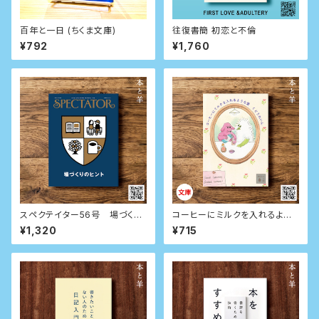
百年と一日 (ちくま文庫)
往復書簡 初恋と不倫
¥792
¥1,760
スペクテイター56号 場づくり
コーヒーにミルクを入れるよう
のヒント
な愛（サイン本）
¥1,320
¥715