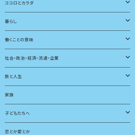
批評
その他
テレビ
読書
自分で読めるようになったら
男性作家
ココロとカラダ
アンソロジー
インテリア
ラジオ
大人も楽しい絵本
女性作家
フェミニズム
暮らし
自伝・伝記
ファッション
マガジン
海外絵本
その他
カウンセリング
料理
働くことの意味
建築
その他
童話
人間関係
育児
仕事のヒント
社会・政治・経済・流通・企業
スポーツ
アニメ
その他
健康
日常生活
過去
旅と人生
AIと社会
日本の芸能
学ぶ楽しみ
現在
旅
家族
広告
未来
人生
子どもたちへ
教育
恋とか愛とか