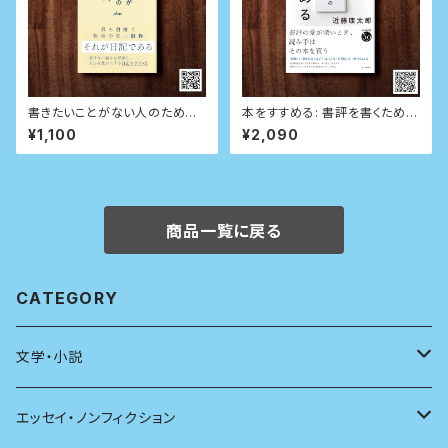
書きたいことがない人のための
本をすすめる: 書評を書くための
日記入門 (星海社新書)
技術
¥1,100
¥2,090
商品一覧に戻る
CATEGORY
文学・小説
日本
エッセイ・ノンフィクション