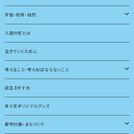
友達
宇宙・地球・自然
学校
動物
人間の性とは
植物
生きていくために
天体
考えること・考えねばならないこと
生物
創元社 シリーズ「あいだで考える」
店主おすすめ
本と羊オリジナルグッズ
都市計画・まちづくり