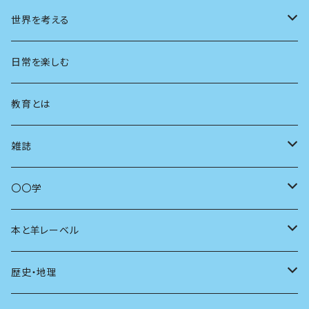
都市
世界を考える
地方
思想
日常を楽しむ
まちづくり
教育とは
コミュニティ
雑誌
商いとは
母の友
〇〇学
ユリイカ
動物
本と羊レーベル
現代思想
自然
電子版（EPub）
歴史・地理