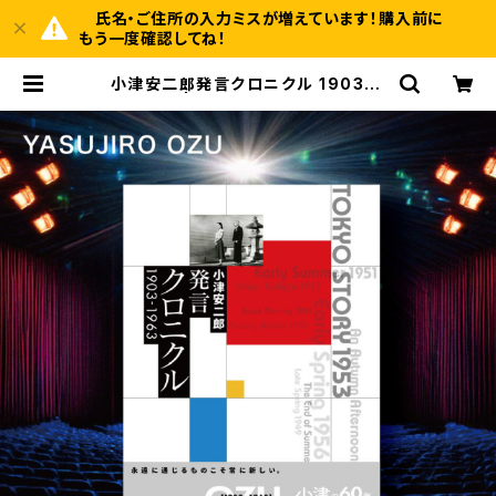
氏名・ご住所の入力ミスが増えています！購入前に
もう一度確認してね！
小津安二郎発言クロニクル 1903~1
963 | BOOKSHOP 本と羊