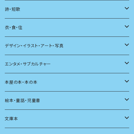
海外
エッセイ
詩・短歌
日本語
日記
詩
衣・食・住
文学理論
ノンフィクション
短歌
着る
デザイン・イラスト・アート・写真
評論
その他
その他
食べる
デザイン
エンタメ・サブカルチャー
料理
文章術
評論
住う
イラスト
映画
本屋の本・本の本
発酵・麹
言葉
その他
アート
音楽
本屋さんの本
絵本・童話・児童書
言語
写真
マンガ
本の本
小さいお子さん向け
文庫本