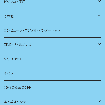
新潮
科学
電子版（PDF）
歴史
ビジネス・実用
別冊太陽
社会
地理
雷鳥社辞典シリーズ
その他
哲学
珈琲
コンピュータ・デジタル・インターネット
医学
雑貨
ZINE・リトルプレス
看護学
心理学
電子版（EPub）
配信チケット
経営学
電子版（PDF）
イベント
言語学
20代のための21冊
法律
本と羊オリジナル