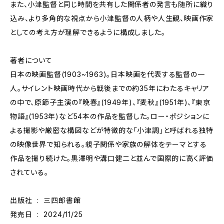
また、小津監督と同じ時間を共有した関係者の発言も随所に織り
込み、より多角的な視点から小津監督の人柄や人生観、映画作家
としての考え方が理解できるように構成しました。
著者について
日本の映画監督(1903~1963)。日本映画を代表する監督の一
人。サイレント映画時代から戦後までの約35年にわたるキャリア
の中で、原節子主演の『晩春』(1949年)、『麦秋』(1951年)、『東京
物語』(1953年)など54本の作品を監督した。ロー・ポジションに
よる撮影や厳密な構図などが特徴的な「小津調」と呼ばれる独特
の映像世界で知られる。親子関係や家族の解体をテーマとする
作品を撮り続けた。黒澤明や溝口健二と並んで国際的に高く評価
されている。
出版社 ‏ : ‎ 三四郎書館
発売日 ‏ : ‎ 2024/11/25