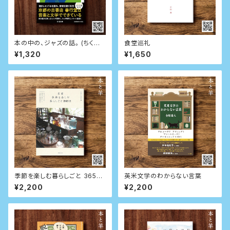
本の中の、ジャズの話。 (ちくま
食堂巡礼
文庫)
¥1,320
¥1,650
季節を楽しむ暮らしごと 365日
英米文学のわからない言葉
日々の小さな発見が愛おしい古
¥2,200
¥2,200
都の春夏秋冬