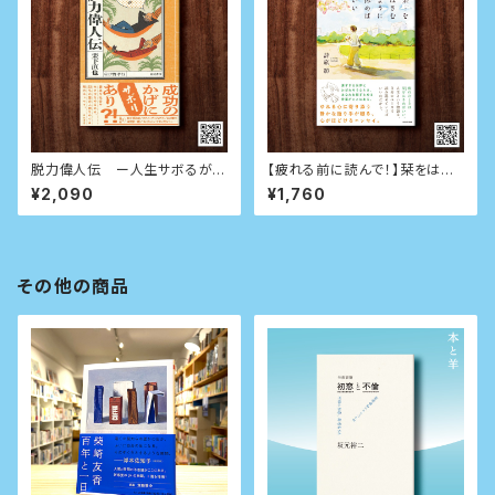
脱力偉人伝 ー人生サボるが勝
【疲れる前に読んで！】栞をはさ
ちー
むように休めばいい
¥2,090
¥1,760
その他の商品