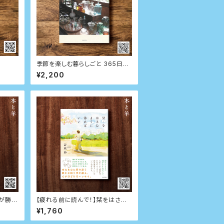
季節を楽しむ暮らしごと 365日
日々の小さな発見が愛おしい古都
¥2,200
の春夏秋冬
が勝ち
【疲れる前に読んで！】栞をはさむ
ように休めばいい
¥1,760