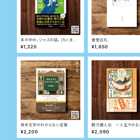
本の中の、ジャズの話。 (ちくま文
食堂巡礼
庫)
¥1,320
¥1,650
英米文学のわからない言葉
脱力偉人伝 ー人生サボる
ー
¥2,200
¥2,090