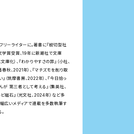
らフリーライターに。著書に『紋切型社
マゴ文学賞受賞、19年に新潮社で文庫
に文庫化）、『わかりやすさの罪』（小社、
藝春秋、2021年）、『マチズモを削り取
い』（筑摩書房、2022年）、『今日拾っ
せんが 第三者として考える』（集英社、
テレビ磁石』（光文社、2024年）など多
ど幅広いメディアで連載を多数執筆す
る。