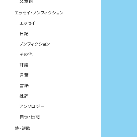
文章術
エッセイ・ノンフィクション
エッセイ
日記
ノンフィクション
その他
評論
言葉
言語
批評
アンソロジー
自伝・伝記
詩・短歌