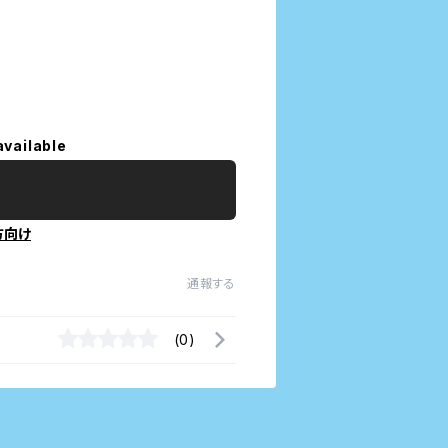
available
方向け
通報する
(0)