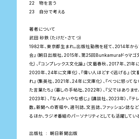
22 物を言う
23 自分で考える
著者について
武田 砂鉄（たけだ・さてつ）
1982年、東京都生まれ。出版社勤務を経て、2014年か
会』（朝日出版社、2015年、第25回Bunkamuraドゥ
化）、『コンプレックス文化論』（文藝春秋、2017年、21年
2020年、24年に文庫化）、『偉い人ほどすぐ逃げる』（文
れ』（集英社、2021年、24年に文庫化）、『べつに怒ってな
た言葉たち』（暮しの手帖社、2022年）、『父ではありま
2023年）、『なんかいやな感じ』（講談社、2023年）、『
数。新聞への寄稿や、週刊誌、文芸誌、ファッション誌な
るほか、ラジオ番組のパーソナリティとしても活躍してい
出版社 ‏ : ‎ 朝日新聞出版