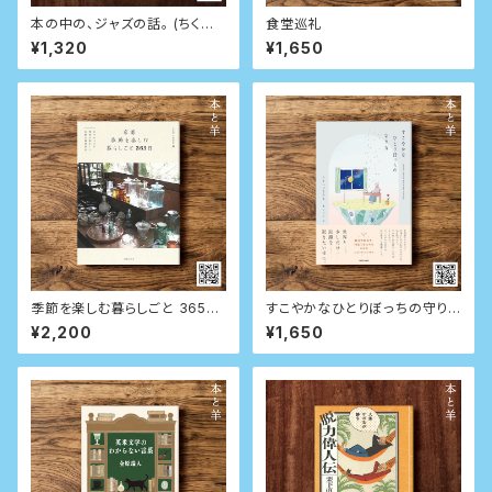
本の中の、ジャズの話。 (ちくま
食堂巡礼
文庫)
¥1,320
¥1,650
季節を楽しむ暮らしごと 365日
すこやかなひとりぼっちの守り
日々の小さな発見が愛おしい古
方
¥2,200
¥1,650
都の春夏秋冬