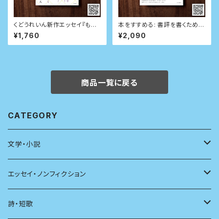
くどうれいん新作エッセイ『もう
本をすすめる: 書評を書くための
しばらくは早歩き』
技術
¥1,760
¥2,090
商品一覧に戻る
CATEGORY
文学・小説
日本
エッセイ・ノンフィクション
海外
エッセイ
詩・短歌