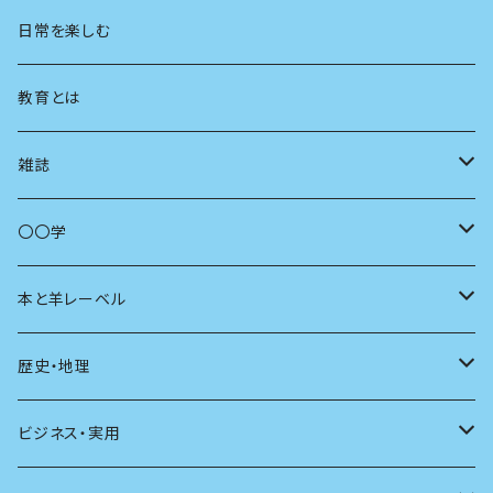
地方
思想
日常を楽しむ
まちづくり
教育とは
コミュニティ
雑誌
商いとは
母の友
〇〇学
ユリイカ
動物
本と羊レーベル
現代思想
自然
電子版（EPub）
歴史・地理
新潮
科学
電子版（PDF）
歴史
ビジネス・実用