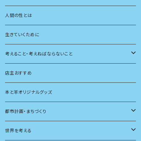
学校
動物
人間の性とは
植物
生きていくために
天体
考えること・考えねばならないこと
生物
創元社 シリーズ「あいだで考える」
店主おすすめ
本と羊オリジナルグッズ
都市計画・まちづくり
都市
世界を考える