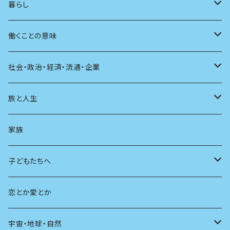
アンソロジー
インテリア
ラジオ
大人も楽しい絵本
女性作家
フェミニズム
暮らし
自伝・伝記
ファッション
マガジン
海外絵本
その他
カウンセリング
料理
働くことの意味
建築
その他
童話
人間関係
育児
仕事のヒント
社会・政治・経済・流通・企業
スポーツ
アニメ
その他
健康
日常生活
過去
旅と人生
AIと社会
日本の芸能
学ぶ楽しみ
現在
旅
家族
広告
未来
人生
子どもたちへ
教育
恋とか愛とか
友達
宇宙・地球・自然