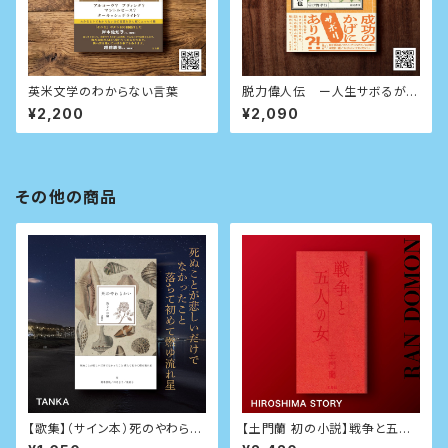
英米文学のわからない言葉
脱力偉人伝 ー人生サボるが勝
ちー
¥2,200
¥2,090
その他の商品
【歌集】（サイン本）死のやわらか
【土門蘭 初の小説】戦争と五人
い（本と羊特別直筆短歌・イラス
の女（サイン本）京都文鳥社版