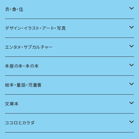
日本語
日記
詩
衣・食・住
文学理論
ノンフィクション
短歌
着る
デザイン・イラスト・アート・写真
評論
その他
その他
食べる
デザイン
エンタメ・サブカルチャー
料理
文章術
評論
住う
イラスト
映画
本屋の本・本の本
発酵・麹
言葉
その他
アート
音楽
本屋さんの本
絵本・童話・児童書
言語
写真
マンガ
本の本
小さいお子さん向け
文庫本
批評
その他
テレビ
読書
自分で読めるようになったら
男性作家
ココロとカラダ