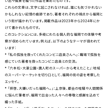
い出や風景を綴った作品を集めたものです。
これらの文章は、文字に起こされなければ、誰にも気づかれない
かもしれない記憶の痕跡であり、著者それぞれの視点から福岡と
いう街が描かれています。掲載作品は2023年から2024年にか
けて書かれたものです。
このコレクションには、多岐にわたる個人的な福岡での体験や考
察が収められています。例えば、以下のようなテーマが扱われて
います：
* 「私の孤独を救ってくれたコンビニ店員さんへ」：職場で孤独を
感じていた著者を救ったコンビニ店員との交流。
* 「六本松・大濠公園・唐人町のスーパーから考えたこと」：地域
のスーパーマーケットを切り口として、福岡の街の姿を考察した
エッセイ。
* 「拝啓、大嫌いだった福岡へ。」：上京後、都会の喧騒や人間関係
に悩んだ筆者が、福岡で出会った人々への尊敬と感謝を込めて
綴った手紙。