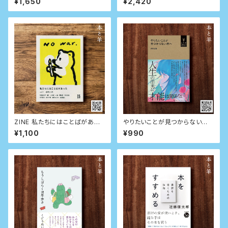
¥1,650
¥2,420
ト入り）
ZINE 私たちにはことばがあっ
やりたいことが見つからない君
た vol.1〈政治と私〉
へ (小学館Youth Books)
¥1,100
¥990