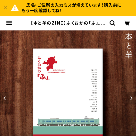
氏名・ご住所の入力ミスが増えています！購入前に
もう一度確認してね！
【本と羊のZINE】ふくおかの「ふ」。 F
UKUOKA SHORT ESSAY | BOO
KSHOP 本と羊