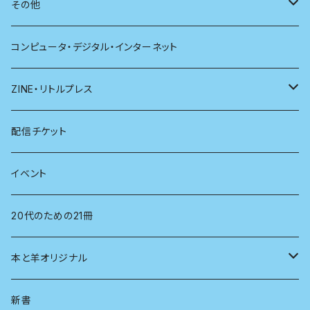
別冊太陽
社会
地理
雷鳥社辞典シリーズ
その他
哲学
珈琲
コンピュータ・デジタル・インターネット
医学
雑貨
ZINE・リトルプレス
看護学
心理学
電子版（EPub）
配信チケット
経営学
電子版（PDF）
イベント
言語学
20代のための21冊
法律
本と羊オリジナル
人類学
アロマスプレー
新書