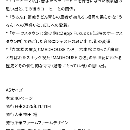
* 「コーヒーと私」：苦手だったコーヒーを好きになった喫茶店の
思い出と、その後のコーヒーとの関係。
* 「うろん」：讃岐うどん育ちの筆者が抱える、福岡の柔らかな「う
ろん」への戸惑いと、だしへの愛着。
* 「ホークスタウン」：幼少期にZepp Fukuoka（当時のホークス
タウン内）で過ごした音楽コンテストの思い出と、街の変遷。
* 「六本松の魔女とMADHOUSE ひろ」：六本松にあった「魔窟」
と呼ばれたスナック喫茶「MADHOUSE ひろ」の半世紀にわたる
歴史とその個性的なママ（著者にとっては母）の思い出。
A5サイズ
本文46ページ
発行日◉2025年11月1日
発行人◉神田 裕
発行所◉ファームファームデザイン