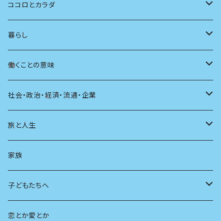
批評
その他
テレビ
読書
自分で読めるようになったら
男性作家
ココロとカラダ
アンソロジー
インテリア
ラジオ
大人も楽しい絵本
女性作家
フェミニズム
暮らし
自伝・伝記
ファッション
マガジン
海外絵本
その他
カウンセリング
料理
働くことの意味
建築
その他
童話
人間関係
育児
仕事のヒント
社会・政治・経済・流通・企業
スポーツ
アニメ
その他
健康
日常生活
過去
旅と人生
AIと社会
日本の芸能
学ぶ楽しみ
現在
旅
家族
広告
未来
人生
子どもたちへ
教育
恋とか愛とか