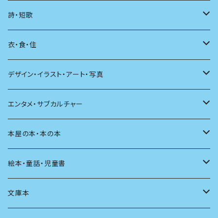
海外
エッセイ
詩・短歌
日本語
日記
詩
衣・食・住
文学理論
ノンフィクション
短歌
着る
デザイン・イラスト・アート・写真
評論
その他
その他
食べる
デザイン
エンタメ・サブカルチャー
料理
文章術
評論
住う
イラスト
映画
本屋の本・本の本
発酵・麹
言葉
その他
アート
音楽
本屋さんの本
絵本・童話・児童書
言語
写真
マンガ
本の本
小さいお子さん向け
文庫本