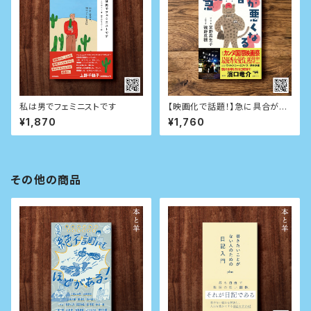
私は男でフェミニストです
【映画化で話題！】急に具合が悪
くなる
¥1,870
¥1,760
その他の商品