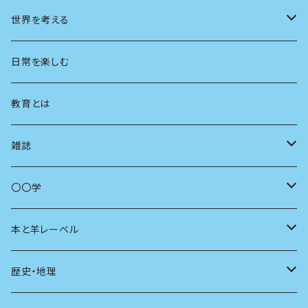
都市
世界を考える
地方
思想
日常を楽しむ
まちづくり
教育とは
コミュニティ
雑誌
商いとは
母の友
〇〇学
ユリイカ
動物
本と羊レーベル
現代思想
自然
電子版（EPub）
歴史・地理