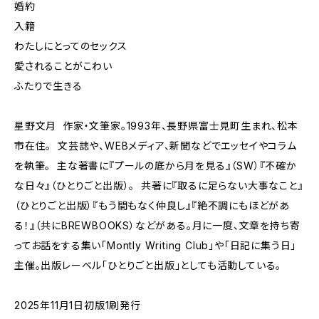
婚約
入籍
わたしにとってのセックス
愛されることがこわい
ふたりで生きる
星野文月 作家・文筆家。1993年、長野県富士見町生まれ、松本
市在住。 文芸誌や、WEBメディア、新聞などでエッセイやコラム
を執筆。 主な著書に『プールの底から月を見る』（SW）『不確か
な日々』（ひとりごと出版）。 共著に『取るに足らない大事なこと』
（ひとりごと出版）『もう間もなく仲良し』『絶不調にもほどがあ
る！』（共にBREWBOOKS）などがある。月に一度、文章を持ち寄
ってお話をする集い「Montly Writing Club」や「日記に集う日」
主催。出版レーベル「ひとりごと出版」としても活動している。
2025年11月1日初版1刷発行