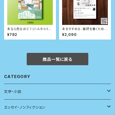
本なら売るほど 1 (ハルタコミッ
本をすすめる: 書評を書くための
クス)
技術
¥792
¥2,090
商品一覧に戻る
CATEGORY
文学・小説
日本
エッセイ・ノンフィクション