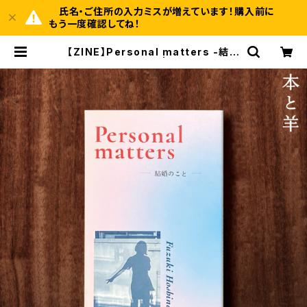
氏名・ご住所の入力ミスが増えています！購入前に
もう一度確認してね！
【ZINE】Personal matters -結婚
のこと-（サイン本） | BOOKSHOP
本と羊