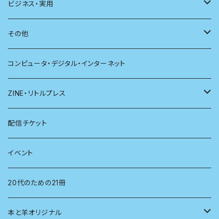
新潮
科学
電子版（PDF）
歴史
ビジネス・実用
別冊太陽
社会
地理
雷鳥社辞典シリーズ
その他
哲学
珈琲
コンピュータ・デジタル・インターネット
医学
雑貨
ZINE・リトルプレス
看護学
心理学
電子版（EPub）
配信チケット
経営学
電子版（PDF）
イベント
言語学
20代のための21冊
法律
本と羊オリジナル