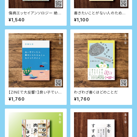
傷病エッセイアンソロジー 絶不
書きたいことがない人のための
調にもほどがある！
日記入門 (星海社新書)
¥1,540
¥1,100
【ZINEで大反響！】良い子でいた
わざわざ書くほどのことだ
ら幸せになれるんじゃなかった
¥1,760
¥1,760
のかよ（単行本）