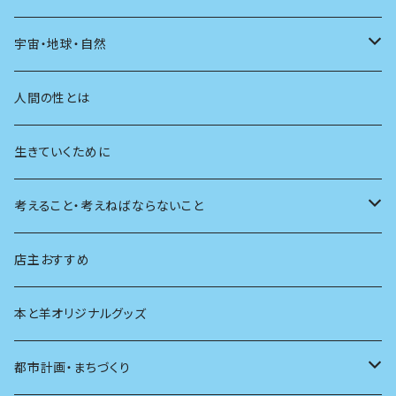
友達
宇宙・地球・自然
学校
動物
人間の性とは
植物
生きていくために
天体
考えること・考えねばならないこと
生物
創元社 シリーズ「あいだで考える」
店主おすすめ
本と羊オリジナルグッズ
都市計画・まちづくり