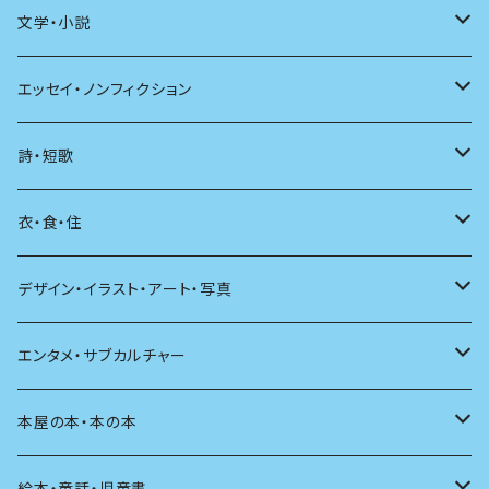
文学・小説
日本
エッセイ・ノンフィクション
海外
エッセイ
詩・短歌
日本語
日記
詩
衣・食・住
文学理論
ノンフィクション
短歌
着る
デザイン・イラスト・アート・写真
評論
その他
その他
食べる
デザイン
エンタメ・サブカルチャー
料理
文章術
評論
住う
イラスト
映画
本屋の本・本の本
発酵・麹
言葉
その他
アート
音楽
本屋さんの本
絵本・童話・児童書