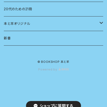
言語学
20代のための21冊
法律
本と羊オリジナル
人類学
アロマスプレー
新書
生物
© BOOKSHOP 本と羊
物理
Powered by
政治
民俗学
ショップに質問する