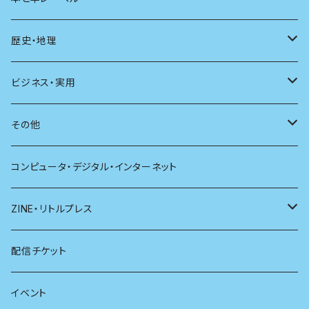
現代思想
自然
電子版（EPub）
歴史・地理
新潮
科学
電子版（PDF）
歴史
ビジネス・実用
別冊太陽
社会
地理
雷鳥社辞典シリーズ
その他
哲学
珈琲
コンピュータ・デジタル・インターネット
医学
雑貨
ZINE・リトルプレス
看護学
心理学
電子版（EPub）
配信チケット
経営学
電子版（PDF）
イベント