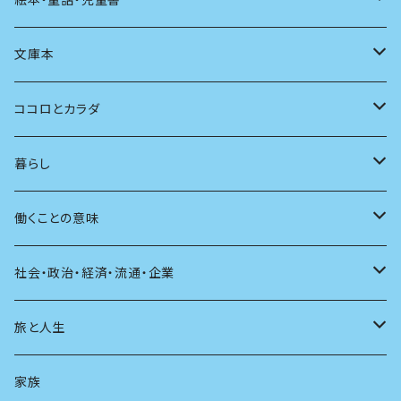
言語
写真
マンガ
本の本
小さいお子さん向け
文庫本
批評
その他
テレビ
読書
自分で読めるようになったら
男性作家
ココロとカラダ
アンソロジー
インテリア
ラジオ
大人も楽しい絵本
女性作家
フェミニズム
暮らし
自伝・伝記
ファッション
マガジン
海外絵本
その他
カウンセリング
料理
働くことの意味
建築
その他
童話
人間関係
育児
仕事のヒント
社会・政治・経済・流通・企業
スポーツ
アニメ
その他
健康
日常生活
過去
旅と人生
AIと社会
日本の芸能
学ぶ楽しみ
現在
旅
家族