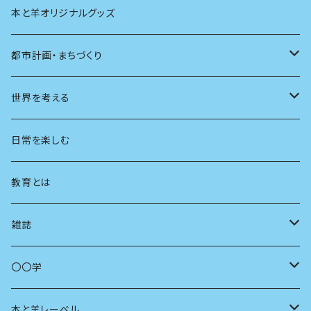
本と羊オリジナルグッズ
都市計画・まちづくり
都市
世界を考える
地方
思想
日常を楽しむ
まちづくり
教育とは
コミュニティ
雑誌
商いとは
母の友
〇〇学
ユリイカ
動物
本と羊レーベル