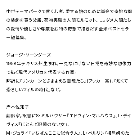
中世テーマパークで働く若者、愛する娘のために賞金で奇妙な庭
の装飾を買う父親、薬物実験の人間モルモット……。ダメ人間たち
の愛情や優しさや尊厳を独特の奇想で描きだす全米ベストセラ
ー短篇集。
ジョージ・ソーンダーズ
1958年テキサス州生まれ。一見なにげない日常を奇妙な想像力
で描く現代アメリカを代表する作家。
邦訳に『リンカーンとさまよえる霊魂たち』(ブッカー賞)、『短くて
恐ろしいフィルの時代』など。
岸本佐知子
翻訳家。訳書にS・ミルハウザー『エドウィン・マルハウス』、L・デイ
ヴィス『ほとんど記憶のない女』、
M・ジュライ『いちばんここに似合う人』、L・ベルリン『掃除婦のた