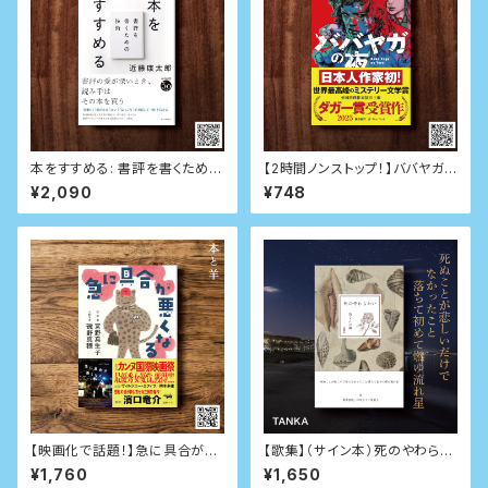
本をすすめる: 書評を書くための
【2時間ノンストップ！】ババヤガ
技術
の夜
¥2,090
¥748
【映画化で話題！】急に具合が悪
【歌集】（サイン本）死のやわらか
くなる
い（本と羊特別直筆短歌・イラス
¥1,760
¥1,650
ト入り）