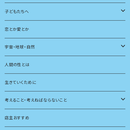
広告
未来
人生
子どもたちへ
教育
恋とか愛とか
友達
宇宙・地球・自然
学校
動物
人間の性とは
植物
生きていくために
天体
考えること・考えねばならないこと
生物
創元社 シリーズ「あいだで考える」
店主おすすめ