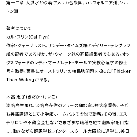
第一二章 大洪水と砂漠:アメリカ合衆国、カリフォルニア州、ソル
トン湖
著者について
カル・フリン(Cal Flyn)
作家・ジャーナリスト。サンデー・タイムズ紙とデイリー・テレグラフ
紙の記者であるほか、ザ・ウィーク誌の寄稿編集者でもある。オッ
クスフォードのレディ・マーガレット・ホールで実験心理学の修士
号を取得。著書にオーストラリアの植民地問題を扱った「Thicker
Than Water」がある。
木高 恵子(きだか・けいこ)
淡路島生まれ、淡路島在住のフリーの翻訳家。短大卒業後、子ど
も英語講師として小学館ホームパルその他で勤務。その後、エス
テサロンや不動産会社などさまざまな職種を経て翻訳家を目指
し、働きながら翻訳学校、インタースクール大阪校に通学し、英日