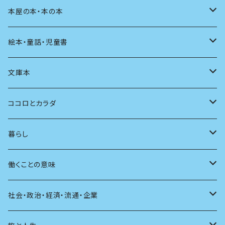
料理
文章術
評論
住う
イラスト
映画
本屋の本・本の本
発酵・麹
言葉
その他
アート
音楽
本屋さんの本
絵本・童話・児童書
言語
写真
マンガ
本の本
小さいお子さん向け
文庫本
批評
その他
テレビ
読書
自分で読めるようになったら
男性作家
ココロとカラダ
アンソロジー
インテリア
ラジオ
大人も楽しい絵本
女性作家
フェミニズム
暮らし
自伝・伝記
ファッション
マガジン
海外絵本
その他
カウンセリング
料理
働くことの意味
建築
その他
童話
人間関係
育児
仕事のヒント
社会・政治・経済・流通・企業