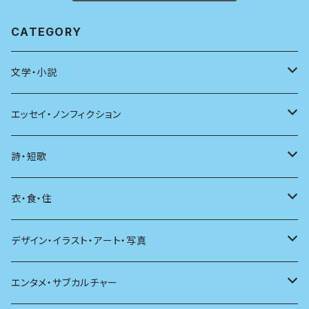
CATEGORY
文学・小説
日本
エッセイ・ノンフィクション
海外
エッセイ
詩・短歌
日本語
日記
詩
衣・食・住
文学理論
ノンフィクション
短歌
着る
デザイン・イラスト・アート・写真
評論
その他
その他
食べる
デザイン
エンタメ・サブカルチャー