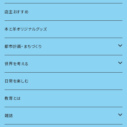
生物
創元社 シリーズ「あいだで考える」
店主おすすめ
本と羊オリジナルグッズ
都市計画・まちづくり
都市
世界を考える
地方
思想
日常を楽しむ
まちづくり
教育とは
コミュニティ
雑誌