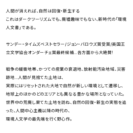
人間が消えれば、自然は回復・新生する――
これはダークツーリズムでも、廃墟趣味でもない、新時代の「環境
人文書」である。
サンデー・タイムズベストセラー/ジョン・バロウズ賞受賞/英国王
立文学協会オンダーチェ賞最終候補…各方面から大絶賛!
戦争の緩衝地帯、かつての産業の衰退地、放射能汚染地域、災害
跡地…人間が見捨てた土地は、
実際にはリセットされた大地で自然が新しい環境として遷移し、
地球上のほかのどのエリアとも異なる豊かな場所となっていた。
世界中の荒廃し果てた土地を訪ね、自然の回復・新生の実態を追
った、人間中心主義以降の時代の、
環境人文学の最先端を行く野心作。