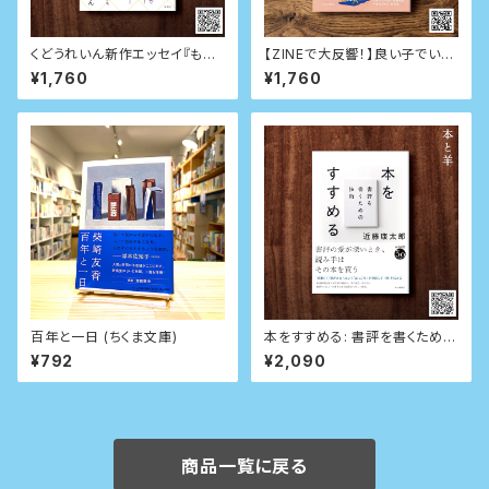
くどうれいん新作エッセイ『もう
【ZINEで大反響！】良い子でいた
しばらくは早歩き』
ら幸せになれるんじゃなかった
¥1,760
¥1,760
のかよ（単行本）
百年と一日 (ちくま文庫)
本をすすめる: 書評を書くための
技術
¥792
¥2,090
商品一覧に戻る