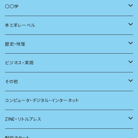
商いとは
母の友
〇〇学
ユリイカ
動物
本と羊レーベル
現代思想
自然
電子版（EPub）
歴史・地理
新潮
科学
電子版（PDF）
歴史
ビジネス・実用
別冊太陽
社会
地理
雷鳥社辞典シリーズ
その他
哲学
珈琲
コンピュータ・デジタル・インターネット
医学
雑貨
ZINE・リトルプレス
看護学
心理学
電子版（EPub）
配信チケット