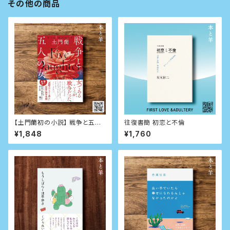
その他の商品
【土門蘭初の小説】 戦争と五人
往復書簡 初恋と不倫
の女 （河出書房新社版）
¥1,848
¥1,760