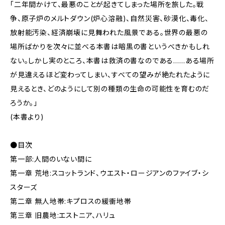
「二年間かけて、最悪のことが起きてしまった場所を旅した。戦
争、原子炉のメルトダウン(炉心溶融)、自然災害、砂漠化、毒化、
放射能汚染、経済崩壊に見舞われた風景である。世界の最悪の
場所ばかりを次々に並べる本書は暗黒の書というべきかもしれ
ない。しかし実のところ、本書は救済の書なのである……ある場所
が見違えるほど変わってしまい、すべての望みが絶たれたように
見えるとき、どのようにして別の種類の生命の可能性を育むのだ
ろうか。」
(本書より)
●目次
第一部:人間のいない間に
第一章 荒地:スコットランド、ウエスト・ロージアンのファイブ・シ
スターズ
第二章 無人地帯:キプロスの緩衝地帯
第三章 旧農地:エストニア、ハリュ