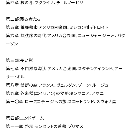
第四章 核の冬:ウクライナ、チョルノービリ
第二部:残る者たち
第五章 荒廃都市:アメリカ合衆国、ミシガン州デトロイト
第六章 無秩序の時代:アメリカ合衆国、ニュージャージー州、パタ
ーソン
第三部:長い影
第七章 不自然な淘汰:アメリカ合衆国、スタテンアイランド、アー
サー・キル
第八章 禁断の森:フランス、ヴェルダン、ゾーン・ルージュ
第九章 外来種(エイリアン)の侵略:タンザニア、アマニ
第一〇章 ローズコテージへの旅:スコットランド、スウォナ島
第四部:エンドゲーム
第一一章 啓示:モンセラトの首都 プリマス