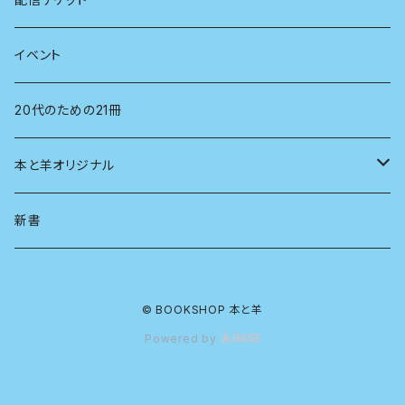
経営学
電子版（PDF）
イベント
言語学
20代のための21冊
法律
本と羊オリジナル
人類学
アロマスプレー
新書
生物
© BOOKSHOP 本と羊
物理
Powered by
政治