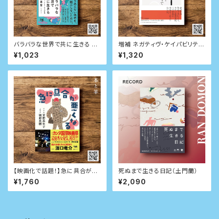
バラバラな世界で共に生きる リ
増補 ネガティヴ・ケイパビリティ
チャード・ローティの哲学 (NHK
で生きる 答えを急がず立ち止ま
¥1,023
¥1,320
出版新書)
る力
【映画化で話題！】急に具合が悪
死ぬまで生きる日記（土門蘭）
くなる
¥1,760
¥2,090