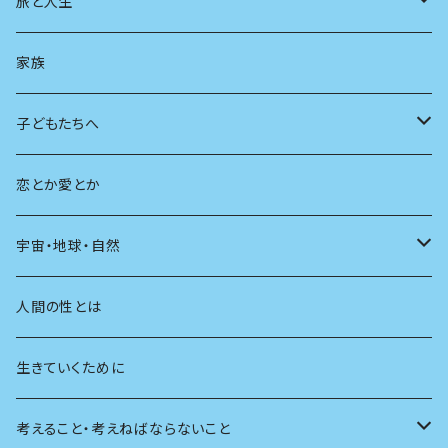
スポーツ
アニメ
その他
健康
日常生活
過去
旅と人生
AIと社会
日本の芸能
学ぶ楽しみ
現在
旅
家族
広告
未来
人生
子どもたちへ
教育
恋とか愛とか
友達
宇宙・地球・自然
学校
動物
人間の性とは
植物
生きていくために
天体
考えること・考えねばならないこと