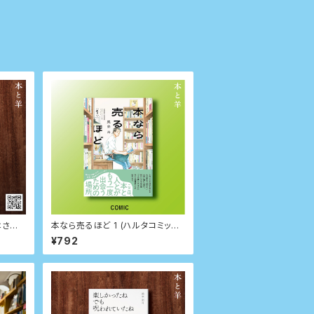
はさむ
本なら売るほど 1 (ハルタコミック
ス)
¥792