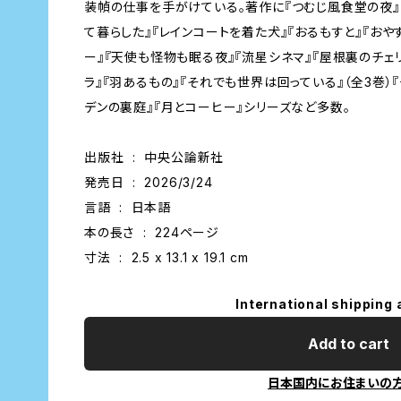
装幀の仕事を手がけている。著作に『つむじ風食堂の夜』
て暮らした』『レインコートを着た犬』『おるもすと』『おや
ー』『天使も怪物も眠る夜』『流星シネマ』『屋根裏のチェ
ラ』『羽あるもの』『それでも世界は回っている』（全3巻）
デンの裏庭』『月とコーヒー』シリーズなど多数。
出版社 ‏ : ‎ 中央公論新社
発売日 ‏ : ‎ 2026/3/24
言語 ‏ : ‎ 日本語
本の長さ ‏ : ‎ 224ページ
寸法 ‏ : ‎ 2.5 x 13.1 x 19.1 cm
International shipping 
Add to cart
日本国内にお住まいの