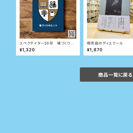
スペクテイター56号 場づくりの
喫茶店のディスクール
ヒント
¥1,320
¥1,870
商品一覧に戻る