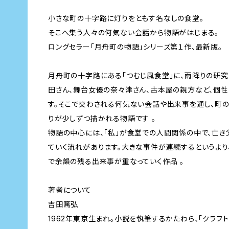
小さな町の十字路に灯りをともす名なしの食堂。
そこへ集う人々の何気ない会話から物語がはじまる。
ロングセラー「月舟町の物語」シリーズ第１作、最新版。
月舟町の十字路にある「つむじ風食堂」に、雨降りの研究
田さん、舞台女優の奈々津さん、古本屋の親方など、個性
す。そこで交わされる何気ない会話や出来事を通し、町
りが少しずつ描かれる物語です 。
物語の中心には、「私」が食堂での人間関係の中で、亡
ていく流れがあります。大きな事件が連続するというより
で余韻の残る出来事が重なっていく作品 。
著者について
吉田篤弘
1962年東京生まれ。小説を執筆するかたわら、「クラフ