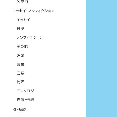
文章術
エッセイ・ノンフィクション
エッセイ
日記
ノンフィクション
その他
評論
言葉
言語
批評
アンソロジー
自伝・伝記
詩・短歌