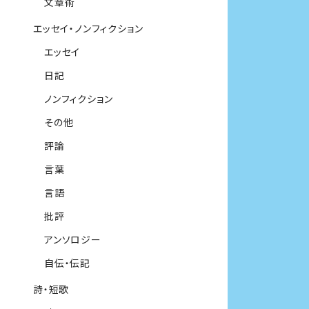
文章術
エッセイ・ノンフィクション
エッセイ
日記
ノンフィクション
その他
評論
言葉
言語
批評
アンソロジー
自伝・伝記
詩・短歌