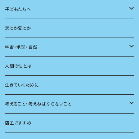
広告
未来
人生
子どもたちへ
教育
恋とか愛とか
友達
宇宙・地球・自然
学校
動物
人間の性とは
植物
生きていくために
天体
考えること・考えねばならないこと
生物
創元社 シリーズ「あいだで考える」
店主おすすめ