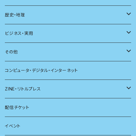
現代思想
自然
電子版（EPub）
歴史・地理
新潮
科学
電子版（PDF）
歴史
ビジネス・実用
別冊太陽
社会
地理
雷鳥社辞典シリーズ
その他
哲学
珈琲
コンピュータ・デジタル・インターネット
医学
雑貨
ZINE・リトルプレス
看護学
心理学
電子版（EPub）
配信チケット
経営学
電子版（PDF）
イベント