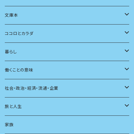
言語
写真
マンガ
本の本
小さいお子さん向け
文庫本
批評
その他
テレビ
読書
自分で読めるようになったら
男性作家
ココロとカラダ
アンソロジー
インテリア
ラジオ
大人も楽しい絵本
女性作家
フェミニズム
暮らし
自伝・伝記
ファッション
マガジン
海外絵本
その他
カウンセリング
料理
働くことの意味
建築
その他
童話
人間関係
育児
仕事のヒント
社会・政治・経済・流通・企業
スポーツ
アニメ
その他
健康
日常生活
過去
旅と人生
AIと社会
日本の芸能
学ぶ楽しみ
現在
旅
家族