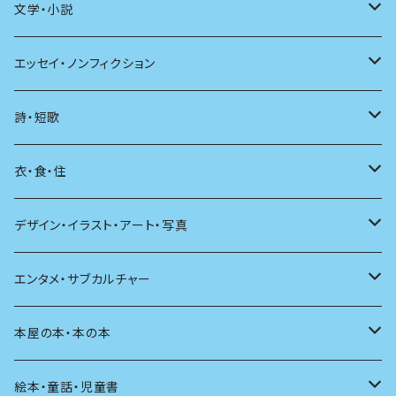
文学・小説
日本
エッセイ・ノンフィクション
海外
エッセイ
詩・短歌
日本語
日記
詩
衣・食・住
文学理論
ノンフィクション
短歌
着る
デザイン・イラスト・アート・写真
評論
その他
その他
食べる
デザイン
エンタメ・サブカルチャー
料理
文章術
評論
住う
イラスト
映画
本屋の本・本の本
発酵・麹
言葉
その他
アート
音楽
本屋さんの本
絵本・童話・児童書