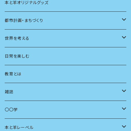
本と羊オリジナルグッズ
都市計画・まちづくり
都市
世界を考える
地方
思想
日常を楽しむ
まちづくり
教育とは
コミュニティ
雑誌
商いとは
母の友
〇〇学
ユリイカ
動物
本と羊レーベル