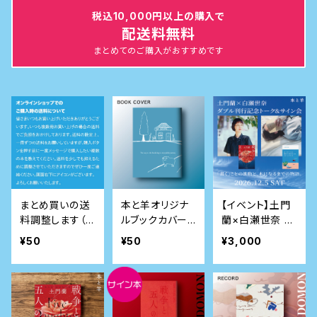
税込10,000円以上の購入で
配送料無料
まとめてのご購入がおすすめです
まとめ買いの送
本と羊オリジナ
【イベント】土門
料調整します（お
ルブックカバー
蘭×白瀬世奈
読みください）
（カバーのみの
ダブル刊行記念
¥50
¥50
¥3,000
購入不可）
トーク&サイン会