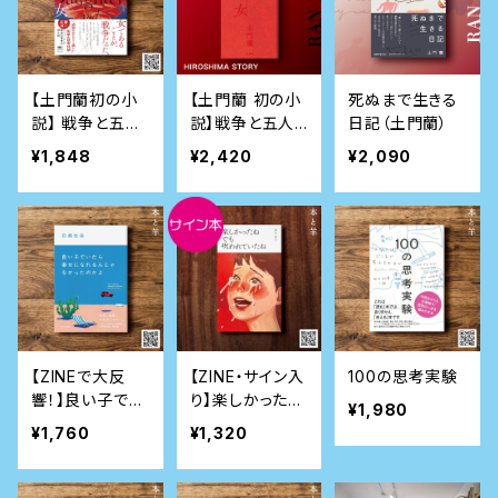
【土門蘭初の小
【土門蘭 初の小
死ぬまで生きる
説】 戦争と五人
説】戦争と五人
日記（土門蘭）
の女 （河出書房
の女（サイン本）
¥1,848
¥2,420
¥2,090
新社版）
京都文鳥社版
【ZINEで大反
【ZINE・サイン入
100の思考実験
響！】良い子でい
り】楽しかったね
¥1,980
たら幸せになれ
でも 呪われてい
¥1,760
¥1,320
るんじゃなかっ
たね
たのかよ（単行
本）