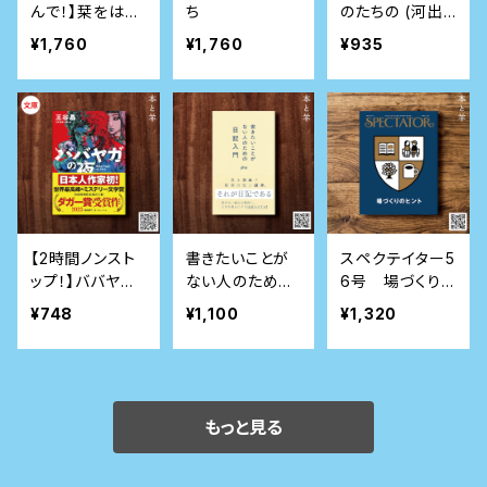
んで！】栞をはさ
ち
のたちの (河出
むように休めば
文庫)
¥1,760
¥1,760
¥935
いい
【2時間ノンスト
書きたいことが
スペクテイター5
ップ！】ババヤガ
ない人のための
6号 場づくりの
の夜
日記入門 (星海
ヒント
¥748
¥1,100
¥1,320
社新書)
もっと見る