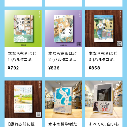
h Books)
本なら売るほど
本なら売るほど
本なら売るほど
1 (ハルタコミッ
2 (ハルタコミッ
3 (ハルタコミッ
クス)
クス)
クス)
¥792
¥836
¥858
【疲れる前に読
水中の哲学者た
すべての、白いも