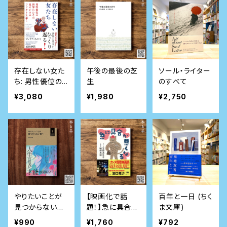
存在しない女た
午後の最後の芝
ソール・ライター
ち: 男性優位の
生
のすべて
世界にひそむ見
¥3,080
¥1,980
¥2,750
せかけのファク
トを暴く
やりたいことが
【映画化で話
百年と一日 (ちく
見つからない君
題！】急に具合が
ま文庫)
へ (小学館Yout
悪くなる
¥990
¥1,760
¥792