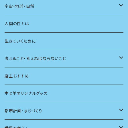
友達
宇宙・地球・自然
学校
動物
人間の性とは
植物
生きていくために
天体
考えること・考えねばならないこと
生物
創元社 シリーズ「あいだで考える」
店主おすすめ
本と羊オリジナルグッズ
都市計画・まちづくり
都市