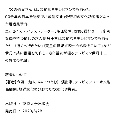
「ぼくの伯父さん」は、類稀なるテレビマンでもあった――
90余年の日本放送史で、「放送文化」分野初の文化功労者となっ
た著者最新作
エッセイスト、イラストレーター、映画監督、俳優、猫好き……。多彩
な顔を持つ稀代の才人伊丹十三は類稀なるテレビマンでもあっ
た！ 『遠くへ行きたい』『天皇の世紀』『欧州から愛をこめて』など
伊丹と共に番組を制作してきた盟友が綴るテレビマン伊丹十三
の冒険の軌跡。
著者について
【著者】今野 勉（こんの・つとむ）：演出家、テレビマンユニオン最
高顧問。放送文化の分野で初の文化功労者。
出版社 ‏ : ‎ 東京大学出版会
発売日 ‏ : ‎ 2023/6/28