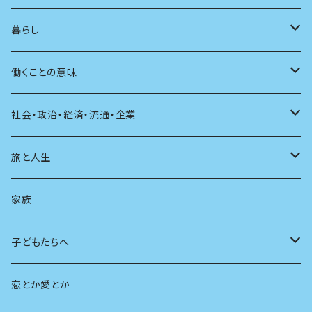
アンソロジー
インテリア
ラジオ
大人も楽しい絵本
女性作家
フェミニズム
暮らし
自伝・伝記
ファッション
マガジン
海外絵本
その他
カウンセリング
料理
働くことの意味
建築
その他
童話
人間関係
育児
仕事のヒント
社会・政治・経済・流通・企業
スポーツ
アニメ
その他
健康
日常生活
過去
旅と人生
AIと社会
日本の芸能
学ぶ楽しみ
現在
旅
家族
広告
未来
人生
子どもたちへ
教育
恋とか愛とか