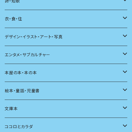
海外
エッセイ
詩・短歌
日本語
日記
詩
衣・食・住
文学理論
ノンフィクション
短歌
着る
デザイン・イラスト・アート・写真
評論
その他
その他
食べる
デザイン
エンタメ・サブカルチャー
料理
文章術
評論
住う
イラスト
映画
本屋の本・本の本
発酵・麹
言葉
その他
アート
音楽
本屋さんの本
絵本・童話・児童書
言語
写真
マンガ
本の本
小さいお子さん向け
文庫本
批評
その他
テレビ
読書
自分で読めるようになったら
男性作家
ココロとカラダ