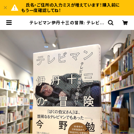
氏名・ご住所の入力ミスが増えています！購入前に
もう一度確認してね！
テレビマン伊丹十三の冒険: テレビは
映画より面白い? | BOOKSHOP 本
と羊