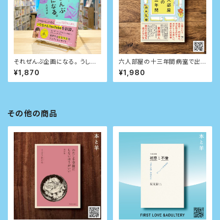
それぜんぶ企画になる。 うしろ
六人部屋の十三年間――病室で出
だてのない放送作家が新しいエ
会った忘れられない人たち
¥1,870
¥1,980
ンタメで世を沸かす20の方法
その他の商品