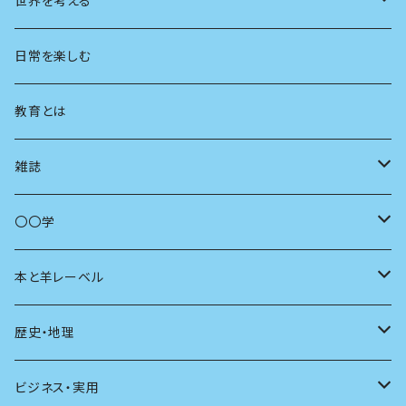
世界を考える
地方
思想
日常を楽しむ
まちづくり
教育とは
コミュニティ
雑誌
商いとは
母の友
〇〇学
ユリイカ
動物
本と羊レーベル
現代思想
自然
電子版（EPub）
歴史・地理
新潮
科学
電子版（PDF）
歴史
ビジネス・実用