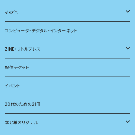
別冊太陽
社会
地理
雷鳥社辞典シリーズ
その他
哲学
珈琲
コンピュータ・デジタル・インターネット
医学
雑貨
ZINE・リトルプレス
看護学
心理学
電子版（EPub）
配信チケット
経営学
電子版（PDF）
イベント
言語学
20代のための21冊
法律
本と羊オリジナル