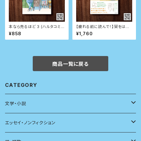
本なら売るほど 3 (ハルタコミッ
【疲れる前に読んで！】栞をはさ
クス)
むように休めばいい
¥858
¥1,760
商品一覧に戻る
CATEGORY
文学・小説
日本
エッセイ・ノンフィクション