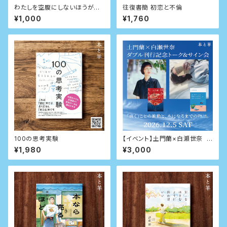
わたしを空腹にしないほうがい
往復書簡 初恋と不倫
い 改訂版
¥1,000
¥1,760
100の思考実験
【イベント】土門蘭×白瀬世奈 ダ
ブル刊行記念トーク&サイン会
¥1,980
¥3,000